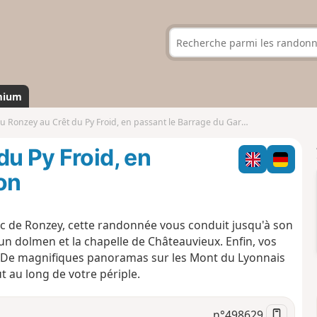
mium
u Ronzey au Crêt du Py Froid, en passant le Barrage du Garon
du Py Froid, en
on
 de Ronzey, cette randonnée vous conduit jusqu'à son
 un dolmen et la chapelle de Châteauvieux. Enfin, vos
. De magnifiques panoramas sur les Mont du Lyonnais
 au long de votre périple.
n°
498629