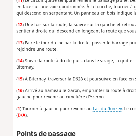
(
11
) Le circuit quitte temporairement le balisage Jaune. De
en face sur une voie goudronnée. À la fourche, tourner à 
qui descend en serpentant. Un panneau en bois indique la
(
12
) Une fois sur la route, la suivre sur la gauche et retro
sentier à droite qui descend en longeant la route que vous
(
13
) Faire le tour du lac par la droite, passer le barrage pu
rejoindre une route.
(
14
) Suivre la route à droite puis, dans le virage, la quit
Biternay.
(
15
) À Biternay, traverser la D628 et poursuivre en face en 
(
16
) Arrivé au hameau le Garon, emprunter la route à droit
gauche pour revenir au cimetière d'Yzeron.
(
1
) Tourner à gauche pour revenir au
Lac du Ronzey
. Le co
(
D/A
).
Points de passage