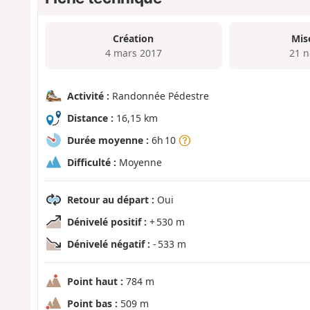
Création
Mis
4 mars 2017
21 n
Activité :
Randonnée Pédestre
Distance :
16,15 km
Durée moyenne :
6h 10
Difficulté :
Moyenne
Retour au départ :
Oui
Dénivelé positif :
+ 530 m
Dénivelé négatif :
- 533 m
Point haut :
784 m
Point bas :
509 m