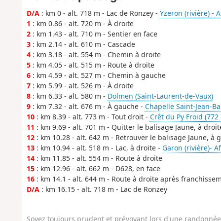
D/A
: km 0 - alt. 718 m - Lac de Ronzey -
Yzeron (rivière) -
1
: km 0.86 - alt. 720 m - À droite
2
: km 1.43 - alt. 710 m - Sentier en face
3
: km 2.14 - alt. 610 m - Cascade
4
: km 3.18 - alt. 554 m - Chemin à droite
5
: km 4.05 - alt. 515 m - Route à droite
6
: km 4.59 - alt. 527 m - Chemin à gauche
7
: km 5.99 - alt. 526 m - À droite
8
: km 6.33 - alt. 580 m -
Dolmen (Saint-Laurent-de-Vaux)
9
: km 7.32 - alt. 676 m - À gauche -
Chapelle Saint-Jean-Ba
10
: km 8.39 - alt. 773 m - Tout droit -
Crêt du Py Froid (772
11
: km 9.69 - alt. 701 m - Quitter le balisage Jaune, à droit
12
: km 10.28 - alt. 642 m - Retrouver le balisage Jaune, à
13
: km 10.94 - alt. 518 m - Lac, à droite -
Garon (rivière)- 
14
: km 11.85 - alt. 554 m - Route à droite
15
: km 12.96 - alt. 662 m - D628, en face
16
: km 14.1 - alt. 644 m - Route à droite après franchisse
D/A
: km 16.15 - alt. 718 m - Lac de Ronzey
Soyez toujours prudent et prévoyant lors d'une randonnée. 