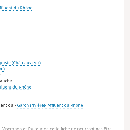
 Affluent du Rhône
ptiste (Châteauvieux)
 m)
e
 gauche
Affluent du Rhône
ment du -
Garon (rivière)- Affluent du Rhône
Visorando et l'auteur de cette fiche ne pourront pas être