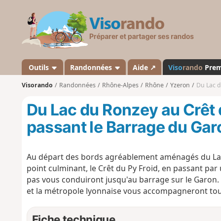
V
i
s
o
r
a
Outils
Randonnées
Aide ↗
Viso
rando
Pre
n
Visorando
Randonnées
Rhône-Alpes
Rhône
Yzeron
Du Lac d
d
o
Du Lac du Ronzey au Crêt 
passant le Barrage du Gar
Au départ des bords agréablement aménagés du Lac
point culminant, le Crêt du Py Froid, en passant par
pas vous conduiront jusqu'au barrage sur le Garon
et la métropole lyonnaise vous accompagneront tout
Fiche technique