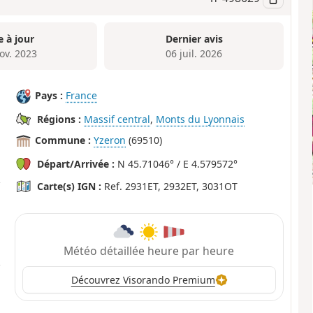
e à jour
Dernier avis
ov. 2023
06 juil. 2026
Pays :
France
Régions :
Massif central
,
Monts du Lyonnais
Commune :
Yzeron
(69510)
Départ/Arrivée :
N 45.71046° / E 4.579572°
Carte(s) IGN :
Ref. 2931ET, 2932ET, 3031OT
Météo détaillée heure par heure
Découvrez Visorando Premium