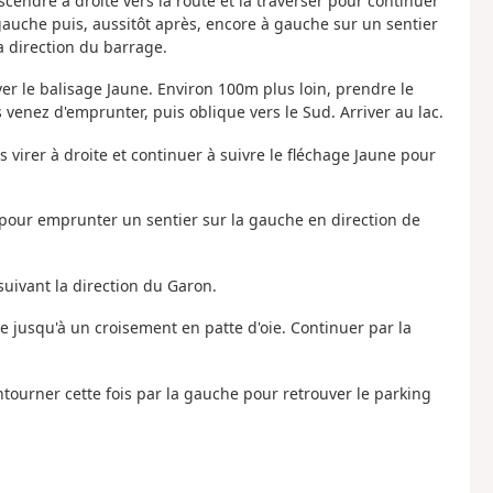
scendre à droite vers la route et la traverser pour continuer
gauche puis, aussitôt après, encore à gauche sur un sentier
 direction du barrage.
uver le balisage Jaune. Environ 100m plus loin, prendre le
 venez d'emprunter, puis oblique vers le Sud. Arriver au lac.
is virer à droite et continuer à suivre le fléchage Jaune pour
ter pour emprunter un sentier sur la gauche en direction de
suivant la direction du Garon.
e jusqu'à un croisement en patte d'oie. Continuer par la
ntourner cette fois par la gauche pour retrouver le parking