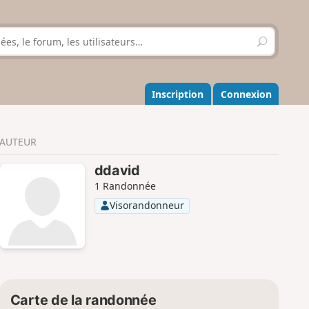
R
e
c
h
e
Inscription
Connexion
r
c
h
AUTEUR
e
r
ddavid
1 Randonnée
Visorandonneur
Carte de la randonnée