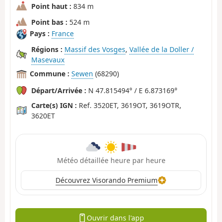
Point haut :
834 m
Point bas :
524 m
Pays :
France
Régions :
Massif des Vosges
,
Vallée de la Doller /
Masevaux
Commune :
Sewen
(68290)
Départ/Arrivée :
N 47.815494° / E 6.873169°
Carte(s) IGN :
Ref. 3520ET, 3619OT, 3619OTR,
3620ET
Météo détaillée heure par heure
Découvrez Visorando Premium
Ouvrir dans l'app