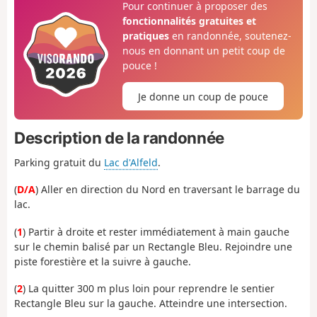
Pour continuer à proposer des
fonctionnalités gratuites et
pratiques
en randonnée, soutenez-
nous en donnant un petit coup de
pouce !
Je donne un coup de pouce
Description de la randonnée
Parking gratuit du
Lac d'Alfeld
.
(
D/A
) Aller en direction du Nord en traversant le barrage du
lac.
(
1
) Partir à droite et rester immédiatement à main gauche
sur le chemin balisé par un Rectangle Bleu. Rejoindre une
piste forestière et la suivre à gauche.
(
2
) La quitter 300 m plus loin pour reprendre le sentier
Rectangle Bleu sur la gauche. Atteindre une intersection.