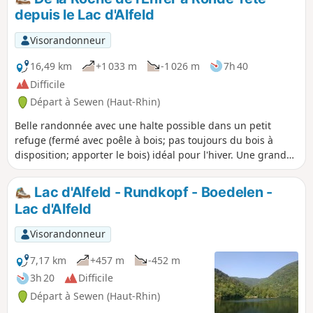
Vosges côté alsacien. Le sommet du
depuis le Lac d'Alfeld
Ballon d'Alsace est en effet accessible
aux voitures.
Visorandonneur
16,49 km
+1 033 m
-1 026 m
7h 40
Difficile
Départ à Sewen (Haut-Rhin)
Belle randonnée avec une halte possible dans un petit
refuge (fermé avec poêle à bois; pas toujours du bois à
disposition; apporter le bois) idéal pour l'hiver. Une grande
partie de la randonnée se fait dans les bois. Beaux points
de vues sur le lac.
Lac d'Alfeld - Rundkopf - Boedelen -
Lac d'Alfeld
Visorandonneur
7,17 km
+457 m
-452 m
3h 20
Difficile
Départ à Sewen (Haut-Rhin)