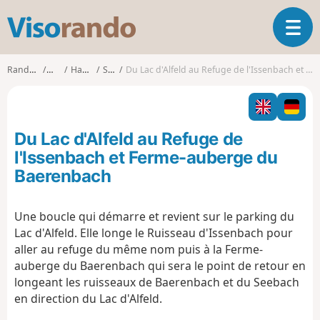
V
O
i
u
s
v
o
Randonnées
Alsace
Haut-Rhin
Sewen
Du Lac d'Alfeld au Refuge de l'Issenbach et Ferme-auberge du Baerenbach
r
r
i
a
r
n
l
d
Du Lac d'Alfeld au Refuge de
a
o
n
l'Issenbach et Ferme-auberge du
a
Baerenbach
v
i
g
Une boucle qui démarre et revient sur le parking du
a
Lac d'Alfeld. Elle longe le Ruisseau d'Issenbach pour
t
aller au refuge du même nom puis à la Ferme-
i
auberge du Baerenbach qui sera le point de retour en
o
longeant les ruisseaux de Baerenbach et du Seebach
n
en direction du Lac d'Alfeld.