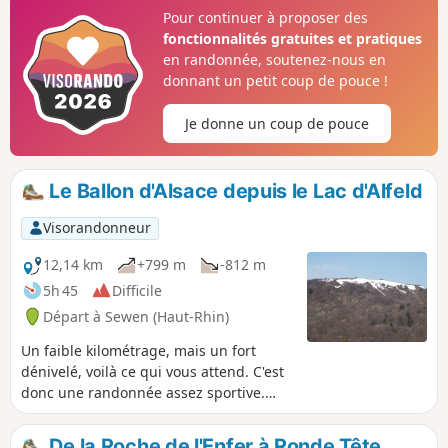
peuplaient le massif avant la seconde guerre mondiale.
Pour continuer à proposer des
fonctionnalités gratuites et pratiques
en randonnée, soutenez-nous en
donnant un petit coup de pouce !
Je donne un coup de pouce
Le Ballon d'Alsace depuis le Lac d'Alfeld
Visorandonneur
12,14 km
+799 m
-812 m
5h 45
Difficile
Départ à Sewen (Haut-Rhin)
Un faible kilométrage, mais un fort
dénivelé, voilà ce qui vous attend. C'est
donc une randonnée assez sportive.
L'intérêt de la randonnée est plus de
découvrir les pentes bien raides des
De la Roche de l'Enfer à Ronde Tête