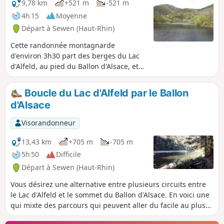
9,78 km
+521 m
-521 m
4h 15
Moyenne
Départ à Sewen (Haut-Rhin)
Cette randonnée montagnarde
d'environ 3h30 part des berges du Lac
d'Alfeld, au pied du Ballon d'Alsace, et
rejoint la ferme-auberge du Gresson en
passant par celle du Baerenbach et par
Boucle du Lac d'Alfeld par le Ballon
le spectaculaire petit canyon glaciaire
d'Alsace
du Seebach.
Visorandonneur
13,43 km
+705 m
-705 m
5h 50
Difficile
Départ à Sewen (Haut-Rhin)
Vous désirez une alternative entre plusieurs circuits entre
le Lac d'Alfeld et le sommet du Ballon d'Alsace. En voici une
qui mixte des parcours qui peuvent aller du facile au plus
difficile et découvrir les anciennes fermes en ruines qui