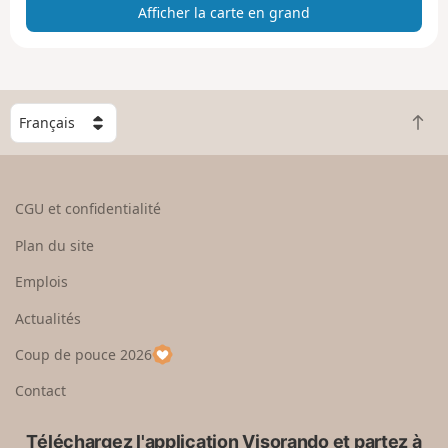
Afficher la carte en grand
t
e
e
n
g
C
r
R
h
a
e
o
n
t
i
d
o
s
CGU et confidentialité
u
i
r
s
Plan du site
e
s
n
e
Emplois
h
z
Actualités
a
u
u
n
Coup de pouce 2026
t
p
a
Contact
y
s
Téléchargez l'application Visorando et partez à