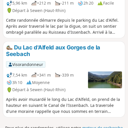
5,96 km
+212 m
-211 m
2h 20
Facile
Départ à Sewen (Haut-Rhin)
Cette randonnée démarre depuis le parking du Lac d'Alfel.
Après avoir traversé le lac par la digue, on suit un sentier
ombragé parallèle au Ruisseau d'Issenbach. Arrivé à la
latitude d'Issenbach on se dirige vers ce lieu-dit qui offre
un beau point de vue sur les vallées et les sommets
Du Lac d'Alfeld aux Gorges de la
environnants. Le retour se fait en rejoignant la ferme-
Seebach
auberge de Baerenbach, puis sur le même lieu en prenant
la route forestière qui mène au Lac d'Alfeld.
Visorandonneur
7,54 km
+341 m
-339 m
3h 10
Moyenne
Départ à Sewen (Haut-Rhin)
Après avoir musardé le long du Lac d'Alfeld, on prend de la
hauteur en suivant le Canal de l'Issenbach. La traversée
d'une moraine rappelle que nous sommes en terrain
granitique. L'arrivée au Refuge d'Issenbach ramène à la joie
d'un pique-nique sur une terrasse herbeuse face à la vallée
Pour plus de randonnées, utilisez notre
moteur de recherche