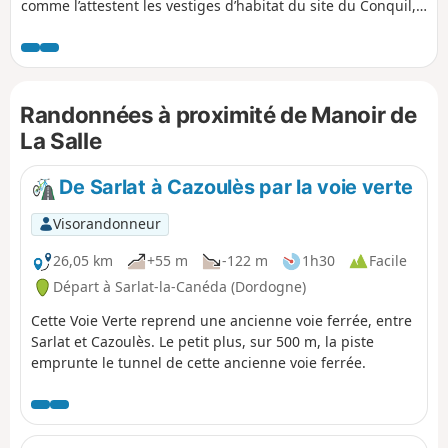
comme l’attestent les vestiges d’habitat du site du Conquil,
Saint-Léon doit son nom à l’un des premiers évêques de
Périgueux. Situé à proximité d’une voie romaine, ce village
fut surtout, jusqu’à l’apparition du chemin de fer, un port
florissant sur la Vézère, au point de mériter sous la
Randonnées à proximité de Manoir de
Révolution l’appellation de Port-Léon. De la chapelle
expiratoire du cimetière à l’entrée Est du village, la route
La Salle
conduit, au-delà du château de Clérans et du Manoir de la
Salle, à une église romane du XIIe, au toit de lauses, haut
De Sarlat à Cazoulès par la voie verte
lieu du Festival Musical du Périgord Noir.
Visorandonneur
26,05 km
+55 m
-122 m
1h30
Facile
Départ à Sarlat-la-Canéda (Dordogne)
Cette Voie Verte reprend une ancienne voie ferrée, entre
Sarlat et Cazoulès. Le petit plus, sur 500 m, la piste
emprunte le tunnel de cette ancienne voie ferrée.