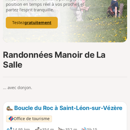
p
position en temps réel à vos proches et
partez l’esprit tranquille.
Testez
gratuitement
Randonnées Manoir de La
Salle
... avec donjon.
Boucle du Roc à Saint-Léon-sur-Vézère
Office de tourisme
14,95 km
+354 m
-352 m
5h 15