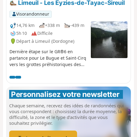
Limeuil - Les Eyzies-de-Tayac-Sireuil
Visorandonneur
14,76 km
+338 m
-439 m
5h 10
Difficile
Départ à Limeuil (Dordogne)
Dernière étape sur le GR®6 en
partance pour Le Bugue et Saint-Cirq
vers les grottes préhistoriques des
Eyzies, à la découverte de
magnifiques points de vue et de
forêts verdoyantes.
Personnalisez votre newsletter 
Chaque semaine, recevez des idées de randonnées qui
vous correspondent : choisissez la durée moyenne, la
difficulté, la zone et le type d’activités que vous
souhaitez privilégier.