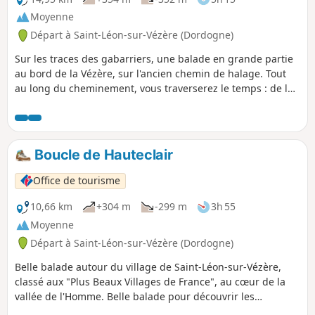
Moyenne
Départ à Saint-Léon-sur-Vézère (Dordogne)
Sur les traces des gabarriers, une balade en grande partie
au bord de la Vézère, sur l'ancien chemin de halage. Tout
au long du cheminement, vous traverserez le temps : de la
préhistoire jusqu'à la révolution industrielle. L'imposante
falaise et l'ancien fort troglodytique de la Roque Saint-
Christophe étant un parfait exemple du passage des
différentes civilisations au fil des siècles. Une version
Boucle de Hauteclair
longue (14,5km) et une version courte (4,6km) sont
possibles.
Office de tourisme
10,66 km
+304 m
-299 m
3h 55
Moyenne
Départ à Saint-Léon-sur-Vézère (Dordogne)
Belle balade autour du village de Saint-Léon-sur-Vézère,
classé aux "Plus Beaux Villages de France", au cœur de la
vallée de l'Homme. Belle balade pour découvrir les
paysages du Périgord Noir.