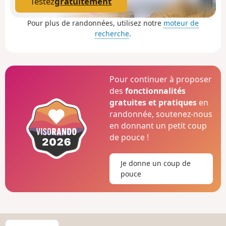
Testez
gratuitement
Pour plus de randonnées, utilisez notre
moteur de
recherche
.
Pour continuer à proposer
des
fonctionnalités
gratuites et pratiques
en
randonnée, soutenez-nous
en donnant un petit coup
de pouce !
Je donne un coup de
pouce
C