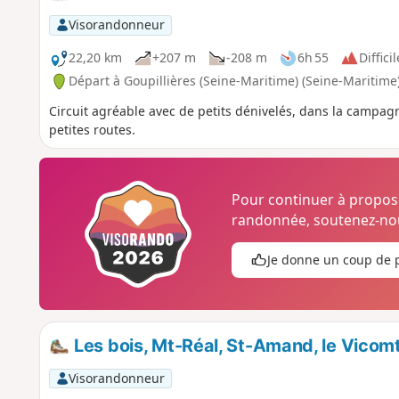
Visorandonneur
22,20 km
+207 m
-208 m
6h 55
Difficil
Départ à Goupillières (Seine-Maritime) (Seine-Maritime
Circuit agréable avec de petits dénivelés, dans la campag
petites routes.
Pour continuer à propo
randonnée, soutenez-nou
Je donne un coup de 
Les bois, Mt-Réal, St-Amand, le Vicomt
Visorandonneur