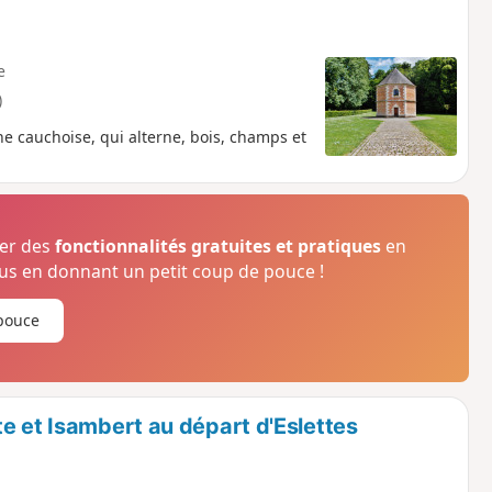
e
)
ne cauchoise, qui alterne, bois, champs et
ser des
fonctionnalités gratuites et pratiques
en
s en donnant un petit coup de pouce !
pouce
e et Isambert au départ d'Eslettes