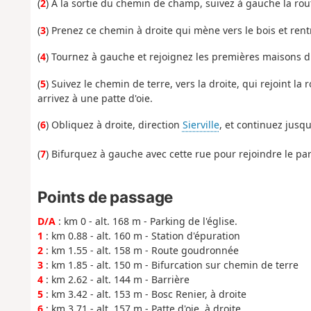
(
2
) À la sortie du chemin de champ, suivez à gauche la ro
(
3
) Prenez ce chemin à droite qui mène vers le bois et rent
(
4
) Tournez à gauche et rejoignez les premières maisons d
(
5
) Suivez le chemin de terre, vers la droite, qui rejoint 
arrivez à une patte d'oie.
(
6
) Obliquez à droite, direction
Sierville
, et continuez jusq
(
7
) Bifurquez à gauche avec cette rue pour rejoindre le par
Points de passage
D/A
: km 0 - alt. 168 m - Parking de l'église.
1
: km 0.88 - alt. 160 m - Station d'épuration
2
: km 1.55 - alt. 158 m - Route goudronnée
3
: km 1.85 - alt. 150 m - Bifurcation sur chemin de terre
4
: km 2.62 - alt. 144 m - Barrière
5
: km 3.42 - alt. 153 m - Bosc Renier, à droite
6
: km 3.71 - alt. 157 m - Patte d'oie, à droite