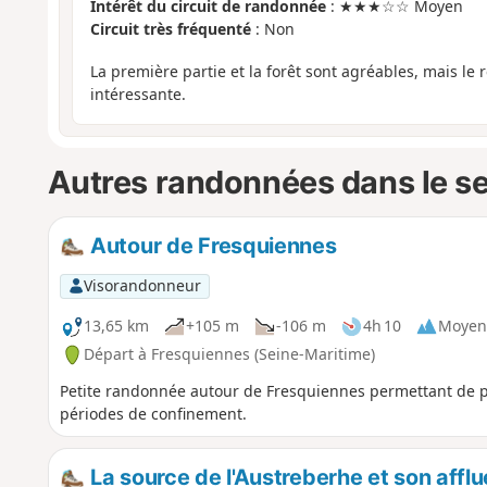
Intérêt du circuit de randonnée
: ★★★☆☆ Moyen
Circuit très fréquenté
: Non
La première partie et la forêt sont agréables, mais le 
intéressante.
Autres randonnées dans le s
Autour de Fresquiennes
Visorandonneur
13,65 km
+105 m
-106 m
4h 10
Moyen
Départ à Fresquiennes (Seine-Maritime)
Petite randonnée autour de Fresquiennes permettant de pre
périodes de confinement.
La source de l'Austreberhe et son affl