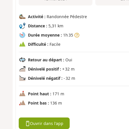
Activité :
Randonnée Pédestre
Distance :
5,31 km
Durée moyenne :
1h 35
Difficulté :
Facile
Retour au départ :
Oui
Dénivelé positif :
+ 32 m
Dénivelé négatif :
- 32 m
Point haut :
171 m
Point bas :
136 m
Ouvrir dans l'app