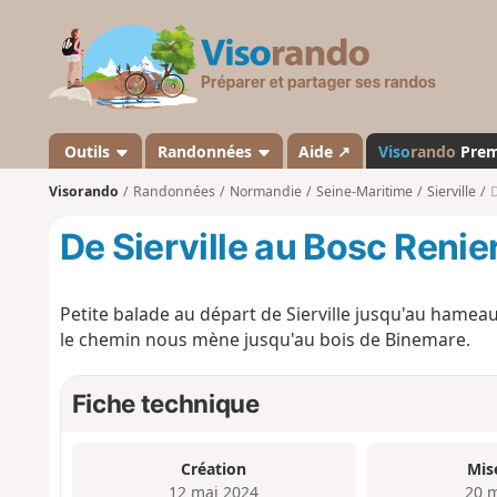
V
i
s
o
r
a
Outils
Randonnées
Aide ↗
Viso
rando
Pre
n
Visorando
Randonnées
Normandie
Seine-Maritime
Sierville
D
d
o
De Sierville au Bosc Renie
Petite balade au départ de Sierville jusqu'au hameau
le chemin nous mène jusqu'au bois de Binemare.
Fiche technique
Création
Mis
12 mai 2024
20 