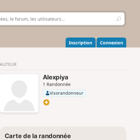
R
e
c
h
e
Inscription
Connexion
r
c
h
AUTEUR
e
r
Alexpiya
1 Randonnée
Visorandonneur
Carte de la randonnée