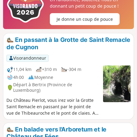
donnant un petit coup de pouce !
Je donne un coup de pouce
En passant à la Grotte de Saint Remacle
de Cugnon
Visorandonneur
11,04 km
+310 m
-304 m
4h 00
Moyenne
Départ à Bertrix (Province de
Luxembourg)
Du Château Pierlot, vous irez voir la Grotte
Saint Remacle en passant par le point de
vue de Thibeauroche et le pont de claies. Au
prix d'une petite grimpette supplémentaire,
vous arriverez au point de vue de la Croix
En balade vers l'Arboretum et le
qui surplombe toute la vallée. Le retour se
Château des Fées