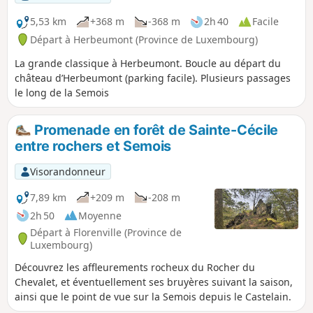
5,53 km
+368 m
-368 m
2h 40
Facile
Départ à Herbeumont (Province de Luxembourg)
La grande classique à Herbeumont. Boucle au départ du
château d’Herbeumont (parking facile). Plusieurs passages
le long de la Semois
Promenade en forêt de Sainte-Cécile
entre rochers et Semois
Visorandonneur
7,89 km
+209 m
-208 m
2h 50
Moyenne
Départ à Florenville (Province de
Luxembourg)
Découvrez les affleurements rocheux du Rocher du
Chevalet, et éventuellement ses bruyères suivant la saison,
ainsi que le point de vue sur la Semois depuis le Castelain.