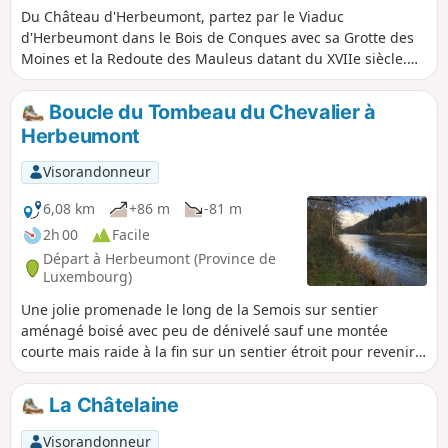
Du Château d'Herbeumont, partez par le Viaduc
d'Herbeumont dans le Bois de Conques avec sa Grotte des
Moines et la Redoute des Mauleus datant du XVIIe siècle.
Longez la Semois, découvrez le point de vue du Castelain, et
revenez par le Bois de Sainte-Cécile et le point de vue de
Boucle du Tombeau du Chevalier à
Libaipire donnant sur le Tombeau du Chevalier et le
Herbeumont
Château d'Herbeumont.
Visorandonneur
6,08 km
+86 m
-81 m
2h 00
Facile
Départ à Herbeumont (Province de
Luxembourg)
Une jolie promenade le long de la Semois sur sentier
aménagé boisé avec peu de dénivelé sauf une montée
courte mais raide à la fin sur un sentier étroit pour revenir
au point de départ.
La Châtelaine
Visorandonneur