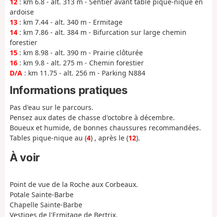
12
: km 6.8 - alt. 313 m - Sentier avant table pique-nique en
ardoise
13
: km 7.44 - alt. 340 m - Ermitage
14
: km 7.86 - alt. 384 m - Bifurcation sur large chemin
forestier
15
: km 8.98 - alt. 390 m - Prairie clôturée
16
: km 9.8 - alt. 275 m - Chemin forestier
D/A
: km 11.75 - alt. 256 m - Parking N884
Informations pratiques
Pas d'eau sur le parcours.
Pensez aux dates de chasse d'octobre à décembre.
Boueux et humide, de bonnes chaussures recommandées.
Tables pique-nique au (
4
) , après le (
12
).
À voir
Point de vue de la Roche aux Corbeaux.
Potale Sainte-Barbe
Chapelle Sainte-Barbe
Vestiges de l'Ermitage de Bertrix.