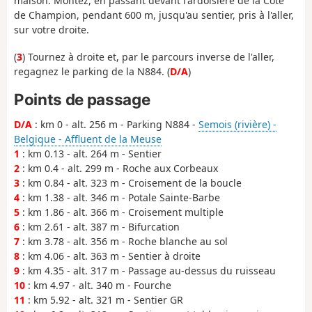
maison. Montez, en passant devant l'ardoisière de la Côte
de Champion, pendant 600 m, jusqu'au sentier, pris à l'aller,
sur votre droite.
(
3
) Tournez à droite et, par le parcours inverse de l'aller,
regagnez le parking de la N884. (
D/A
)
Points de passage
D/A
: km 0 - alt. 256 m - Parking N884 -
Semois (rivière) -
Belgique - Affluent de la Meuse
1
: km 0.13 - alt. 264 m - Sentier
2
: km 0.4 - alt. 299 m - Roche aux Corbeaux
3
: km 0.84 - alt. 323 m - Croisement de la boucle
4
: km 1.38 - alt. 346 m - Potale Sainte-Barbe
5
: km 1.86 - alt. 366 m - Croisement multiple
6
: km 2.61 - alt. 387 m - Bifurcation
7
: km 3.78 - alt. 356 m - Roche blanche au sol
8
: km 4.06 - alt. 363 m - Sentier à droite
9
: km 4.35 - alt. 317 m - Passage au-dessus du ruisseau
10
: km 4.97 - alt. 340 m - Fourche
11
: km 5.92 - alt. 321 m - Sentier GR