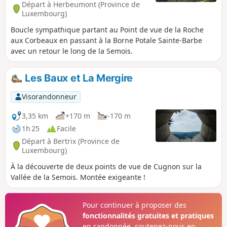
Départ à Herbeumont (Province de
Luxembourg)
Boucle sympathique partant au Point de vue de la Roche
aux Corbeaux en passant à la Borne Potale Sainte-Barbe
avec un retour le long de la Semois.
Les Baux et La Mergire
Visorandonneur
3,35 km
+170 m
-170 m
1h 25
Facile
Départ à Bertrix (Province de
Luxembourg)
À la découverte de deux points de vue de Cugnon sur la
Vallée de la Semois. Montée exigeante !
Pour continuer à proposer des
fonctionnalités gratuites et pratiques
en randonnée, soutenez-nous en