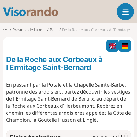
V
O
i
u
s
v
o
•••
Province de Luxembourg
Bertrix
De la Roche aux Corbeaux à l'Ermitage Saint-Bernard
r
r
i
a
r
n
l
d
De la Roche aux Corbeaux à
a
o
n
l'Ermitage Saint-Bernard
a
v
En passant par la Potale et la Chapelle Sainte-Barbe,
i
patronne des ardoisiers, partez découvrir les vestiges
g
a
de l'Ermitage Saint-Bernard de Bertrix, au départ de
t
la Roche aux Corbeaux d'Herbeumont. Repérez en
i
chemin les différentes ardoisières appelées la Côte de
o
Champion, la Goutelle Husson et Linglé.
n