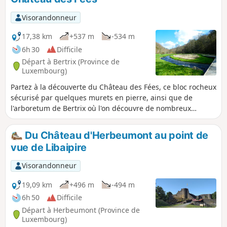
fera, sur une petite partie, par des chemins
délaissés pour terminer par la Chapelle du
Visorandonneur
Prompt Secours et le point de vue de
Mergyre.
17,38 km
+537 m
-534 m
6h 30
Difficile
Départ à Bertrix (Province de
Luxembourg)
Partez à la découverte du Château des Fées, ce bloc rocheux
sécurisé par quelques murets en pierre, ainsi que de
l'arboretum de Bertrix où l'on découvre de nombreux
exemplaires d'arbres issus des quatre coins du monde.Cette
belle balade exclusivement forestière, très peu fréquentée,
Du Château d'Herbeumont au point de
est à considérer comme difficile non seulement pour son
vue de Libaipire
dénivelé positif cumulé mais aussi à cause de quelques
passages sur des sentiers à forte déclivité ou inexistants
Visorandonneur
sur le terrain. Ce n'est pas les Alpes ni les Vosges ...
simplement la Wallonie côté Semois !
19,09 km
+496 m
-494 m
6h 50
Difficile
Départ à Herbeumont (Province de
Luxembourg)