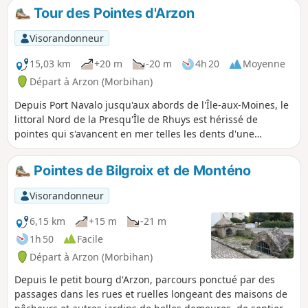
succession de pointes, de criques et
Tour des Pointes d'Arzon
d’îlots verdoyants. Le sentier épouse au
plus près, toutes courbures de la côte
Visorandonneur
que l’on a plaisir à suivre pas à pas,
zigzaguant sans répit. Tout le long du
15,03 km
+20 m
-20 m
4h 20
Moyenne
parcours, vous serez ébloui devant la
Départ à Arzon (Morbihan)
beauté d’un tel paysage.
Depuis Port Navalo jusqu'aux abords de l'Île-aux-Moines, le
littoral Nord de la Presqu'Île de Rhuys est hérissé de
pointes qui s'avancent en mer telles les dents d'une
mâchoire, Avec les îles qui leur font face, ces pointes
viennent déchirer les flots qui entrent ou sortent du Golfe
Pointes de Bilgroix et de Monténo
du Morbihan. Il en résulte un spectacle grandiose lorsque
la puissance de la marée transforme le tranquille plan
Visorandonneur
d'eau en fleuve puissant. Laissez-vous guider sur le sentier
du littoral et ouvrez grands vos yeux!
6,15 km
+15 m
-21 m
1h 50
Facile
Départ à Arzon (Morbihan)
Depuis le petit bourg d'Arzon, parcours ponctué par des
passages dans les rues et ruelles longeant des maisons de