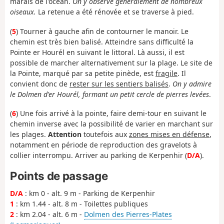
marais de l'océan.
On y observe généralement de nombreux
oiseaux.
La retenue a été rénovée et se traverse à pied.
(
5
) Tourner à gauche afin de contourner le manoir. Le
chemin est très bien balisé. Atteindre sans difficulté la
Pointe er Hourél en suivant le littoral. Là aussi, il est
possible de marcher alternativement sur la plage. Le site de
la Pointe, marqué par sa petite pinède, est
fragile
. Il
convient donc de
rester sur les sentiers balisés
.
On y admire
le Dolmen d'er Hourél, formant un petit cercle de pierres levées
.
(
6
) Une fois arrivé à la pointe, faire demi-tour en suivant le
chemin inverse avec la possibilité de varier en marchant sur
les plages.
Attention
toutefois aux
zones mises en défense
,
notamment en période de reproduction des gravelots à
collier interrompu. Arriver au parking de Kerpenhir (
D/A
).
Points de passage
D/A
: km 0 - alt. 9 m - Parking de Kerpenhir
1
: km 1.44 - alt. 8 m - Toilettes publiques
2
: km 2.04 - alt. 6 m -
Dolmen des Pierres-Plates