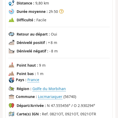
Distance :
9,80 km
Durée moyenne :
2h 50
Difficulté :
Facile
Retour au départ :
Oui
Dénivelé positif :
+ 8 m
Dénivelé négatif :
- 8 m
Point haut :
9 m
Point bas :
1 m
Pays :
France
Région :
Golfe du Morbihan
Commune :
Locmariaquer
(56740)
Départ/Arrivée :
N 47.555456° / O 2.930294°
Carte(s) IGN :
Ref. 0821OT, 0921OT, 0921OTR