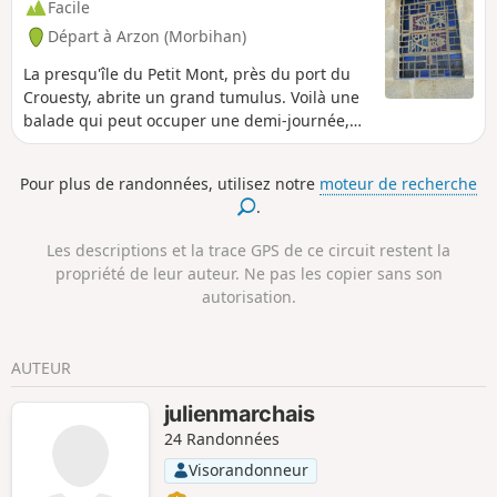
Facile
Départ à Arzon (Morbihan)
La presqu'île du Petit Mont, près du port du
Crouesty, abrite un grand tumulus. Voilà une
balade qui peut occuper une demi-journée,
entre l'opulence et la modernité du port de
plaisance, la sauvagerie de la côte rocheuse,
Pour plus de randonnées, utilisez notre
moteur de recherche
le farniente de la grande Plage du Fogeo et la
.
présence spirituelle de 6 000 ans d'humanité
matérialisés par ce grand tas de cailloux à
Les descriptions et la trace GPS de ce circuit restent la
l'histoire complexe.
propriété de leur auteur. Ne pas les copier sans son
autorisation.
AUTEUR
julienmarchais
24 Randonnées
Visorandonneur