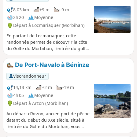
8,03 km
+9 m
-9 m
2h 20
Moyenne
Départ à Locmariaquer (Morbihan)
En partant de Locmariaquer, cette
randonnée permet de découvrir la côte
du Golfe du Morbihan, l'entrée du golfe
avec vue sur Port Navalo puis de
poursuivre sur la côte, voire océan. Sur
De Port-Navalo à Béninze
le parcours, découverte de nombreux
dolmens et sites mégalithiques (célèbre
Visorandonneur
Table des Marchands). Plusieurs
problèmes sur cette randonnée, voir les
14,13 km
+2 m
-19 m
avis
4h 05
Moyenne
Départ à Arzon (Morbihan)
Au départ d'Arzon, ancien port de pêche
datant du début du XXe siècle, situé à
l'entrée du Golfe du Morbihan, vous
rejoignez Pen-Castel en passant par une