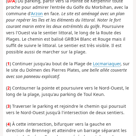
(
D/A
) Du parking, partir vers la Pointe de Kerpenhir toute
proche pour admirer l'entrée du Golfe du Morbihan, avec la
commune d'
Arzon
en face.
Le site est aménagé avec un plan
pour repérer les îles et les éléments du littoral. Noter le fort
courant marin entre les deux extrémités du golfe
. Poursuivre
vers l'Ouest via le sentier littoral, le long de la Route des
Plages. Le chemin est balisé GR®34 Blanc et Rouge mais il
suffit de suivre le littoral. Le sentier est très visible. Il est
possible aussi de marcher sur la plage.
(
1
) Continuer jusqu'au bout de la Plage de
Locmariaquer
, sur
le site du Dolmen des Pierres Plates,
une belle allée couverte
avec son panneau explicatif.
(
2
) Contourner la pointe et poursuivre vers le Nord-Ouest, le
long de la plage, jusqu'au parking de Toul Keun.
(
3
) Traverser le parking et rejoindre le chemin qui poursuit
vers le Nord-Ouest jusqu'à l'intersection de deux sentiers.
(
4
) À cette intersection, bifurquer vers la gauche en
direction de Brennegi et atteindre un barrage séparant les