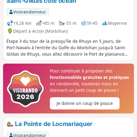
Saint-Gildas côté océan
Visorandonneur
19,26 km
+85 m
-55 m
5h 45
Moyenne
Départ à Arzon (Morbihan)
Étape 3 du tour de la presqu'île de Rhuys en 5 jours, de
Port-Navalo à l'entrée du Golfe du Morbihan jusqu'à Saint-
Gildas de Rhuys, vous allez découvrir le Port de plaisance
du Crouesty puis la côte et ses belles plages, puis la
richesse des sites mégalithiques. Une petite escapade à
Pour continuer à proposer des
l'intérieur des terres vous fera également découvrir les
fonctionnalités gratuites et pratiques
étangs, les zones de marécages anciennement marais
en randonnée, soutenez-nous en
salants particulièrement riches pour leur biodiversité.
donnant un petit coup de pouce !
Je donne un coup de pouce
La Pointe de Locmariaquer
Visorandonneur