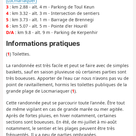
(Locmariaquer)
3
: km 2.88 - alt. 4 m - Parking de Toul Keun
4
: km 3.32 - alt. 3 m - Intersection de sentiers
5
: km 3.73 - alt. 1 m - Barrage de Brennegi
6
: km 5.07 - alt. 5 m - Pointe d'er Hourél
D/A
: km 9.8 - alt. 9 m - Parking de Kerpenhir
Informations pratiques
(
1
) Toilettes.
La randonnée est très facile et peut se faire avec de simples
baskets, sauf en saison pluvieuse où certaines parties sont
très boueuses. Apporter de l'eau car nous n'avons pas vu de
point de ravitaillement, hormis les toilettes publiques de la
grande plage de Locmariaquer (
1
).
Cette randonnée peut se parcourir toute l'année. Être tout
de même vigilant en cas de grande marée ou mer agitée.
Après de fortes pluies, en hiver notamment, certaines
sections sont boueuses. En été, de mi-juillet à mi-août
notamment, le sentier et les plages peuvent être très
fréquentés. Il y a peu de parties ombragées.