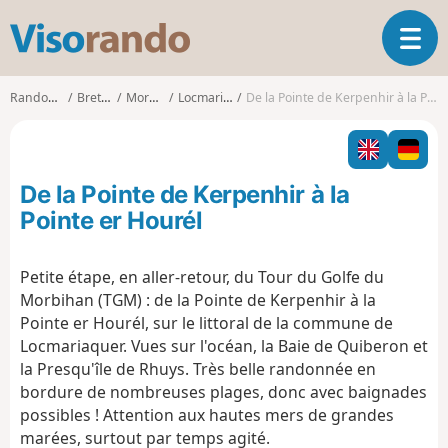
V
O
i
u
s
v
o
Randonnées
Bretagne
Morbihan
Locmariaquer
De la Pointe de Kerpenhir à la Pointe er Hourél
r
r
i
a
r
n
l
d
De la Pointe de Kerpenhir à la
a
o
n
Pointe er Hourél
a
v
Petite étape, en aller-retour, du Tour du Golfe du
i
Morbihan (TGM) : de la Pointe de Kerpenhir à la
g
a
Pointe er Hourél, sur le littoral de la commune de
t
Locmariaquer. Vues sur l'océan, la Baie de Quiberon et
i
la Presqu'île de Rhuys. Très belle randonnée en
o
bordure de nombreuses plages, donc avec baignades
n
possibles ! Attention aux hautes mers de grandes
marées, surtout par temps agité.