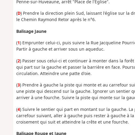
Penne-sur-Huveaune, arrêt "Place de l'Église".
(
D
) Prendre la direction plein Sud, laissant l'église sur la 
le Chemin Raymond Retor après le n°6.
Balisage Jaune
(
1
) Emprunter celui-ci, puis suivre la Rue Jacqueline Pourr
Partir à gauche et arriver sous un aqueduc.
(
2
) Passer sous celui-ci et continuer à monter dans la forêt 
qui part sur la gauche et passer la barrière en face. Pours
circulation. Atteindre une patte d'oie.
(
3
) Prendre à gauche la piste qui monte et au carrefour su
une piste qui descend sur la gauche. Ignorer un sentier qu
arriver à une fourche. Suivre la piste qui monte sur la gau
(
4
) Suivre le sentier qui part en montant sur la gauche. L
carrefour suivant, aller à gauche puis rester à gauche à 
croisement qui suit et atteindre la crête et une fourche.
Balisage Rouge et Jaune