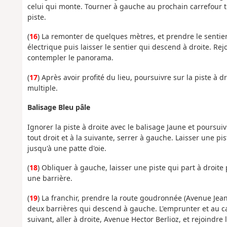
celui qui monte. Tourner à gauche au prochain carrefour to
piste.
(
16
) La remonter de quelques mètres, et prendre le sentie
électrique puis laisser le sentier qui descend à droite. Rej
contempler le panorama.
(
17
) Après avoir profité du lieu, poursuivre sur la piste à 
multiple.
Balisage Bleu pâle
Ignorer la piste à droite avec le balisage Jaune et poursui
tout droit et à la suivante, serrer à gauche. Laisser une pi
jusqu'à une patte d'oie.
(
18
) Obliquer à gauche, laisser une piste qui part à droit
une barrière.
(
19
) La franchir, prendre la route goudronnée (Avenue Jean 
deux barrières qui descend à gauche. L'emprunter et au car
suivant, aller à droite, Avenue Hector Berlioz, et rejoindr