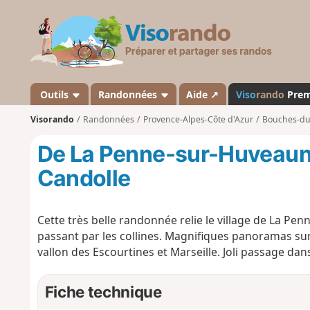
V
i
s
o
r
a
Outils
Randonnées
Aide ↗
Viso
rando
Pre
n
Visorando
Randonnées
Provence-Alpes-Côte d'Azur
Bouches-d
d
o
De La Penne-sur-Huveaune
Candolle
Cette très belle randonnée relie le village de La P
passant par les collines. Magnifiques panoramas sur l
vallon des Escourtines et Marseille. Joli passage dans
Fiche technique