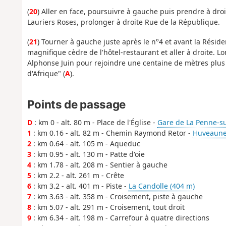
(
20
) Aller en face, poursuivre à gauche puis prendre à dro
Lauriers Roses, prolonger à droite Rue de la République.
(
21
) Tourner à gauche juste après le n°4 et avant la Résid
magnifique cèdre de l'hôtel-restaurant et aller à droite. 
Alphonse Juin pour rejoindre une centaine de mètres plus 
d'Afrique" (
A
).
Points de passage
D
: km 0 - alt. 80 m - Place de l'Église -
Gare de La Penne-s
1
: km 0.16 - alt. 82 m - Chemin Raymond Retor -
Huveaune 
2
: km 0.64 - alt. 105 m - Aqueduc
3
: km 0.95 - alt. 130 m - Patte d'oie
4
: km 1.78 - alt. 208 m - Sentier à gauche
5
: km 2.2 - alt. 261 m - Crête
6
: km 3.2 - alt. 401 m - Piste -
La Candolle (404 m)
7
: km 3.63 - alt. 358 m - Croisement, piste à gauche
8
: km 5.07 - alt. 291 m - Croisement, tout droit
9
: km 6.34 - alt. 198 m - Carrefour à quatre directions