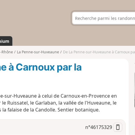
mium
u-Rhône
La Penne-sur-Huveaune
De La Penne-sur-Huveaune à Carnoux par
 à Carnoux par la
enne-sur-Huveaune à celui de Carnoux-en-Provence en
e Ruissatel, le Garlaban, la vallée de l'Huveaune, le
 la falaise de la Candolle. Sentier botanique.
n°
46175329