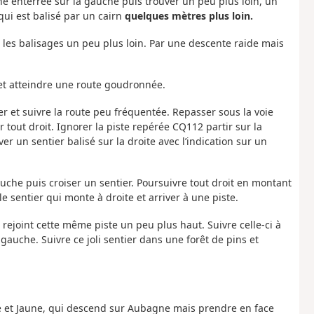
ne enterrée sur la gauche puis trouver un peu plus loin, un
 qui est balisé par un cairn
quelques mètres plus loin.
ver les balisages un peu plus loin. Par une descente raide mais
et atteindre une route goudronnée.
r et suivre la route peu fréquentée. Repasser sous la voie
r tout droit. Ignorer la piste repérée CQ112 partir sur la
er un sentier balisé sur la droite avec l’indication sur un
gauche puis croiser un sentier. Poursuivre tout droit en montant
e sentier qui monte à droite et arriver à une piste.
 rejoint cette même piste un peu plus haut. Suivre celle-ci à
 gauche. Suivre ce joli sentier dans une forêt de pins et
ge et Jaune, qui descend sur Aubagne mais prendre en face