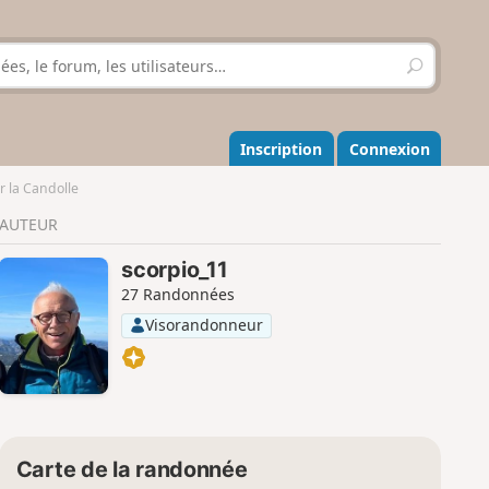
R
e
c
h
e
Inscription
Connexion
r
c
 la Candolle
h
AUTEUR
e
r
scorpio_11
27 Randonnées
Visorandonneur
Carte de la randonnée