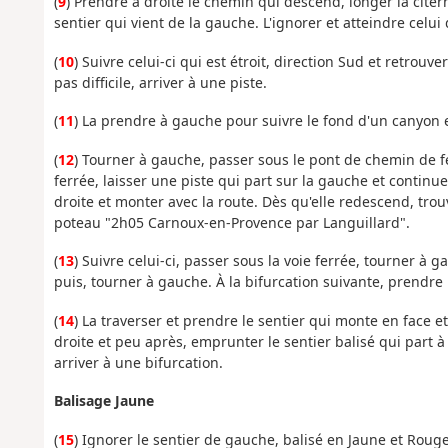
(
9
) Prendre à droite le chemin qui descend, longer la citer
sentier qui vient de la gauche. L'ignorer et atteindre celui
(
10
) Suivre celui-ci qui est étroit, direction Sud et retrou
pas difficile, arriver à une piste.
(
11
) La prendre à gauche pour suivre le fond d'un canyon 
(
12
) Tourner à gauche, passer sous le pont de chemin de fe
ferrée, laisser une piste qui part sur la gauche et continue
droite et monter avec la route. Dès qu'elle redescend, trouv
poteau "2h05 Carnoux-en-Provence par Languillard".
(
13
) Suivre celui-ci, passer sous la voie ferrée, tourner à 
puis, tourner à gauche. À la bifurcation suivante, prendre l
(
14
) La traverser et prendre le sentier qui monte en face et
droite et peu après, emprunter le sentier balisé qui part à
arriver à une bifurcation.
Balisage Jaune
(
15
) Ignorer le sentier de gauche, balisé en Jaune et Rou