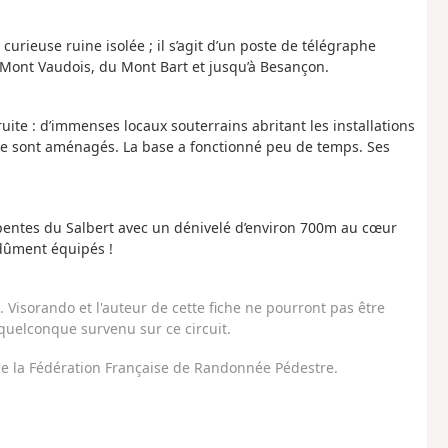
urieuse ruine isolée ; il s’agit d’un poste de télégraphe
Mont Vaudois, du Mont Bart et jusqu’à Besançon.
uite : d’immenses locaux souterrains abritant les installations
nne sont aménagés. La base a fonctionné peu de temps. Ses
s pentes du Salbert avec un dénivelé d’environ 700m au cœur
s dûment équipés !
Visorando et l'auteur de cette fiche ne pourront pas être
uelconque survenu sur ce circuit.
 de la Fédération Française de Randonnée Pédestre.