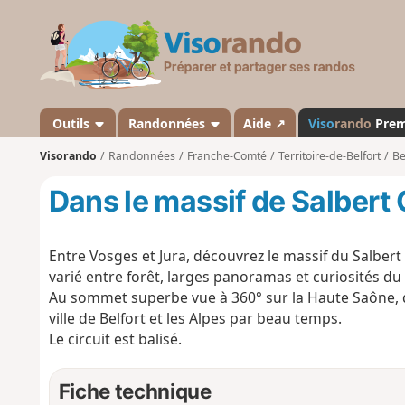
V
i
s
o
r
a
Outils
Randonnées
Aide ↗
Viso
rando
Pre
n
Visorando
Randonnées
Franche-Comté
Territoire-de-Belfort
Be
d
o
Dans le massif de Salbert
Entre Vosges et Jura, découvrez le massif du Salber
varié entre forêt, larges panoramas et curiosités du 
Au sommet superbe vue à 360° sur la Haute Saône, d
ville de Belfort et les Alpes par beau temps.
Le circuit est balisé.
Fiche technique