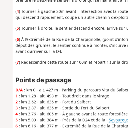
prendre le deuxième sentier à droite qui se maintient à l’h
(
4
) Tourner à gauche 20m avant l'intersection avec la route f
qui descend rapidement, coupe un autre chemin d’exploitat
(
5
) Tourner à droite, le sentier descend encore, arrive sur 
(
6
) À l’extrémité de la Rue de la Charpignolle, (point d’in
dépôt des grumes, le sentier continue à monter, s’incurve
avant d’arriver sur la D4.
(
7
) Redescendre cette route sur 100m et repartir sur la dro
Points de passage
D/A
: km 0 - alt. 427 m - Parking du parcours Vita du Salbe
1
: km 1.28 - alt. 498 m - Tout droit dans le virage
2
: km 2.62 - alt. 636 m - Fort du Salbert
3
: km 2.87 - alt. 636 m - Sortie du Fort du Salbert
4
: km 3.76 - alt. 605 m - À gauche avant la route forestière
5
: km 5.09 - alt. 384 m - Près de la D24 et de la -
Savoureuse
6
: km 6.16 - alt. 377 m - Extrémité de la Rue de la Charpig