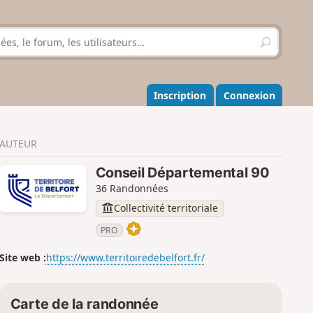
R
e
c
h
e
Inscription
Connexion
r
c
h
AUTEUR
e
r
Conseil Départemental 90
36 Randonnées
Collectivité territoriale
PRO
Site web :
https://www.territoiredebelfort.fr/
Carte de la randonnée