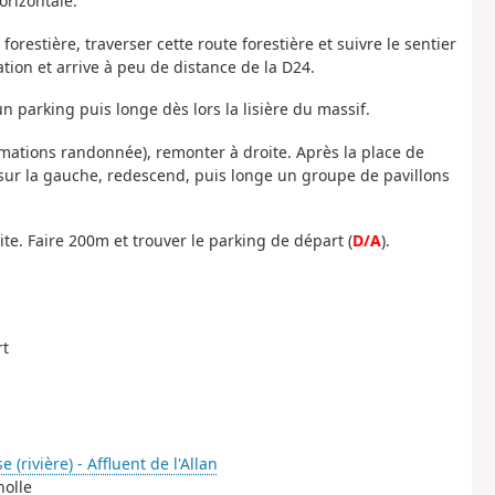
orizontale.
orestière, traverser cette route forestière et suivre le sentier
ion et arrive à peu de distance de la D24.
un parking puis longe dès lors la lisière du massif.
formations randonnée), remonter à droite. Après la place de
 sur la gauche, redescend, puis longe un groupe de pavillons
ite. Faire 200m et trouver le parking de départ (
D/A
).
rt
 (rivière) - Affluent de l'Allan
nolle