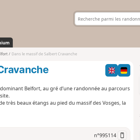
mium
lfort
Dans le massif de Salbert Cravanche
 Cravanche
t dominant Belfort, au gré d’une randonnée au parcours
site.
e très beaux étangs au pied du massif des Vosges, la
n°
995114