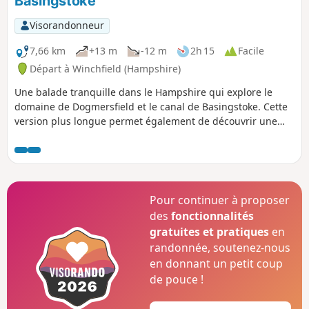
Basingstoke
Visorandonneur
7,66 km
+13 m
-12 m
2h 15
Facile
Départ à Winchfield (Hampshire)
Une balade tranquille dans le Hampshire qui explore le
domaine de Dogmersfield et le canal de Basingstoke. Cette
version plus longue permet également de découvrir une
partie de la campagne environnante.
Pour continuer à proposer
des
fonctionnalités
gratuites et pratiques
en
randonnée, soutenez-nous
en donnant un petit coup
de pouce !