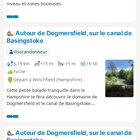
niveau et zones boueuses.
Autour de Dogmersfield, sur le canal de
Basingstoke
Visorandonneur
5,19 km
+15 m
-15 m
1h 30
Facile
Départ à Winchfield (Hampshire)
Cette petite balade tranquille dans le
Hampshire te fera découvrir le domaine de
Dogmersfield et le canal de Basingstoke.
Parfait pour une balade après le déjeuner
du dimanche.
Autour de Dogmersfield, sur le canal de