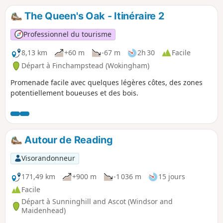
The Queen's Oak - Itinéraire 2
Professionnel du tourisme
8,13 km
+60 m
-67 m
2h 30
Facile
Départ à Finchampstead (Wokingham)
Promenade facile avec quelques légères côtes, des zones
potentiellement boueuses et des bois.
Autour de Reading
Visorandonneur
171,49 km
+900 m
-1 036 m
15 jours
Facile
Départ à Sunninghill and Ascot (Windsor and
Maidenhead)