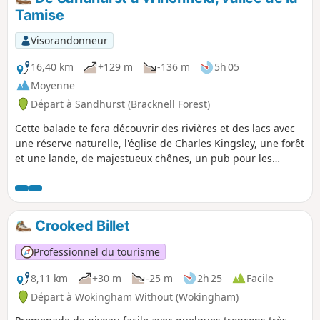
Tamise
Visorandonneur
16,40 km
+129 m
-136 m
5h 05
Moyenne
Départ à Sandhurst (Bracknell Forest)
Cette balade te fera découvrir des rivières et des lacs avec
une réserve naturelle, l'église de Charles Kingsley, une forêt
et une lande, de majestueux chênes, un pub pour les
amateurs de cricket et une église historique avec une belle
vue. ⚠️Le passage à niveau menant à la réserve naturelle
d'Ambarrow Court est désormais fermé de façon
permanente et le Three Castles Path a été dévié pour
Crooked Billet
traverser la voie ferrée plus au nord.
Professionnel du tourisme
8,11 km
+30 m
-25 m
2h 25
Facile
Départ à Wokingham Without (Wokingham)