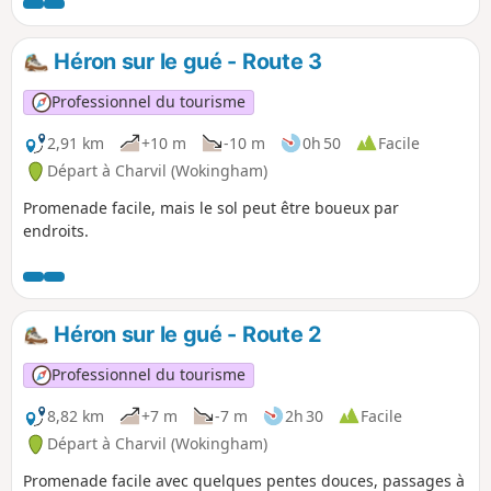
Héron sur le gué - Route 3
Professionnel du tourisme
2,91 km
+10 m
-10 m
0h 50
Facile
Départ à Charvil (Wokingham)
Promenade facile, mais le sol peut être boueux par
endroits.
Héron sur le gué - Route 2
Professionnel du tourisme
8,82 km
+7 m
-7 m
2h 30
Facile
Départ à Charvil (Wokingham)
Promenade facile avec quelques pentes douces, passages à