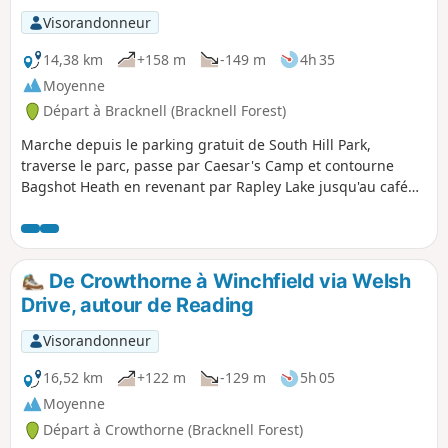
Visorandonneur
14,38 km
+158 m
-149 m
4h 35
Moyenne
Départ à Bracknell (Bracknell Forest)
Marche depuis le parking gratuit de South Hill Park,
traverse le parc, passe par Caesar's Camp et contourne
Bagshot Heath en revenant par Rapley Lake jusqu'au café
The Look Out, puis retourne à South Hill Park (café et centre
artistique).
De Crowthorne à Winchfield via Welsh
Drive, autour de Reading
Visorandonneur
16,52 km
+122 m
-129 m
5h 05
Moyenne
Départ à Crowthorne (Bracknell Forest)