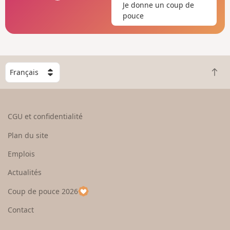
Je donne un coup de
pouce
C
R
h
e
o
t
i
o
s
CGU et confidentialité
u
i
r
s
Plan du site
e
s
n
e
Emplois
h
z
Actualités
a
u
u
n
Coup de pouce 2026
t
p
a
Contact
y
s