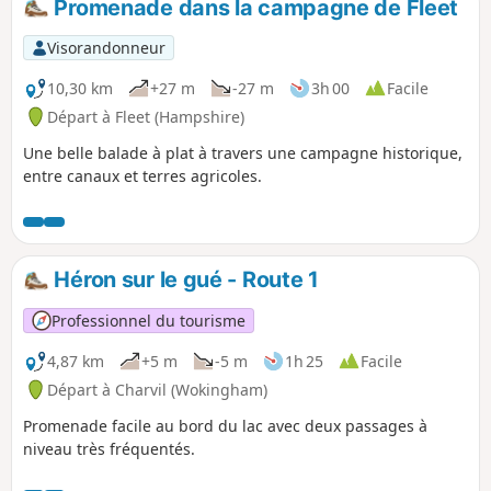
Promenade dans la campagne de Fleet
Visorandonneur
10,30 km
+27 m
-27 m
3h 00
Facile
Départ à Fleet (Hampshire)
Une belle balade à plat à travers une campagne historique,
entre canaux et terres agricoles.
Héron sur le gué - Route 1
Professionnel du tourisme
4,87 km
+5 m
-5 m
1h 25
Facile
Départ à Charvil (Wokingham)
Promenade facile au bord du lac avec deux passages à
niveau très fréquentés.