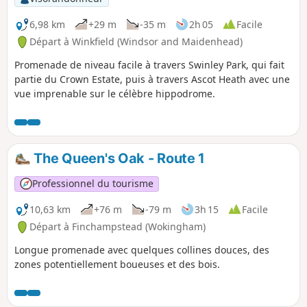
6,98 km
+29 m
-35 m
2h 05
Facile
Départ à Winkfield (Windsor and Maidenhead)
Promenade de niveau facile à travers Swinley Park, qui fait
partie du Crown Estate, puis à travers Ascot Heath avec une
vue imprenable sur le célèbre hippodrome.
The Queen's Oak - Route 1
Professionnel du tourisme
10,63 km
+76 m
-79 m
3h 15
Facile
Départ à Finchampstead (Wokingham)
Longue promenade avec quelques collines douces, des
zones potentiellement boueuses et des bois.