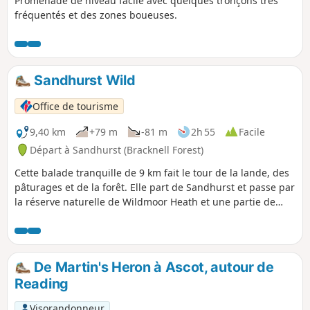
Promenade de niveau facile avec quelques tronçons très
fréquentés et des zones boueuses.
Sandhurst Wild
Office de tourisme
9,40 km
+79 m
-81 m
2h 55
Facile
Départ à Sandhurst (Bracknell Forest)
Cette balade tranquille de 9 km fait le tour de la lande, des
pâturages et de la forêt. Elle part de Sandhurst et passe par
la réserve naturelle de Wildmoor Heath et une partie de
Crowthorne Wood.
De Martin's Heron à Ascot, autour de
Reading
Visorandonneur