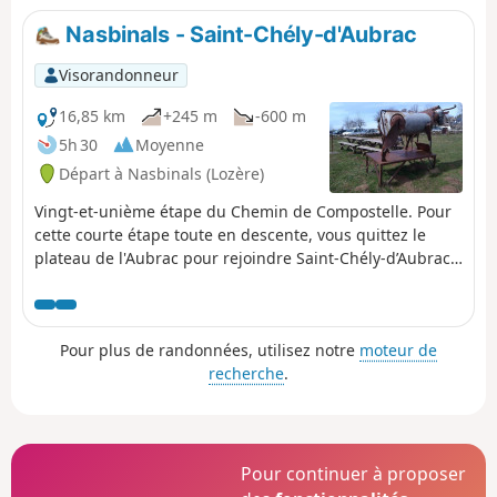
Peyre et la Chapelle de la Bastide.
Nasbinals - Saint-Chély-d'Aubrac
Visorandonneur
16,85 km
+245 m
-600 m
5h 30
Moyenne
Départ à Nasbinals (Lozère)
Vingt-et-unième étape du Chemin de Compostelle. Pour
cette courte étape toute en descente, vous quittez le
plateau de l'Aubrac pour rejoindre Saint-Chély-d’Aubrac
niché au cœur de la vallée creusée par la Boralde, à mi-
chemin entre le plateau de l’Aubrac et la vallée du Lot.
Pour plus de randonnées, utilisez notre
moteur de
recherche
.
Pour continuer à proposer