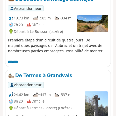
Visorandonneur
19,73 km
+585 m
-334 m
7h 20
Difficile
Départ à Le Buisson (Lozère)
Première étape d'un circuit de quatre jours. De
magnifiques paysages de l'Aubrac et un trajet avec de
nombreuses parties ombragées. Possibilité de monter au
Signal de Mailhebiau une fois arrivé au refuge (n'hésitez
pas à demander aux propriétaires). Cette randonnée
emprunte majoritairement le GRP® Tour des Monts
d'Aubrac (marquage Jaune et Rouge).
De Termes à Grandvals
Visorandonneur
24,62 km
+447 m
-537 m
8h 20
Difficile
Départ à Termes (Lozère) (Lozère)