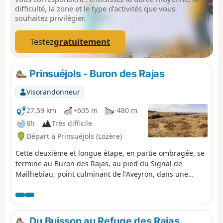
difficulté, la zone et le type d’activités que vous
souhaitez privilégier.
Testez
gratuitement
Prinsuéjols - Buron des Rajas
Visorandonneur
27,59 km
+605 m
-480 m
8h
Très difficile
Départ à Prinsuéjols (Lozère)
Cette deuxième et longue étape, en partie ombragée, se
termine au Buron des Rajas, au pied du Signal de
Mailhebiau, point culminant de l'Aveyron, dans une
immensité désertique et sauvage.
Du Buisson au Refuge des Rajas