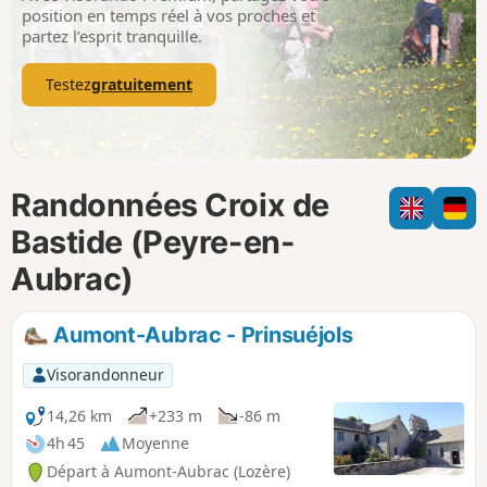
p
position en temps réel à vos proches et
partez l’esprit tranquille.
Testez
gratuitement
Randonnées Croix de
Bastide (Peyre-en-
Aubrac)
Aumont-Aubrac - Prinsuéjols
Visorandonneur
14,26 km
+233 m
-86 m
4h 45
Moyenne
Départ à Aumont-Aubrac (Lozère)