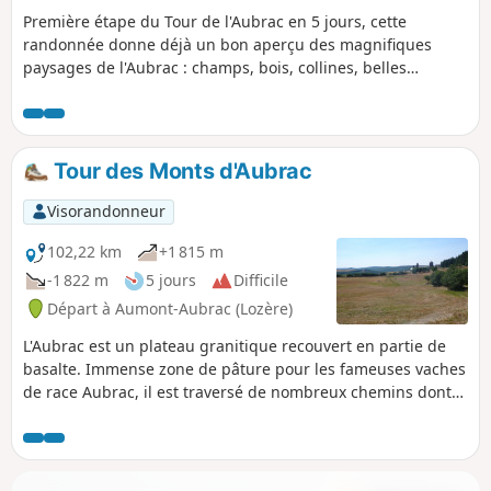
Première étape du Tour de l'Aubrac en 5 jours, cette
randonnée donne déjà un bon aperçu des magnifiques
paysages de l'Aubrac : champs, bois, collines, belles
maisons aux pierres de granit, croix à presque chaque
croisée de chemins, et bien sûr, les fières vaches Aubrac.
Tour des Monts d'Aubrac
Visorandonneur
102,22 km
+1 815 m
-1 822 m
5 jours
Difficile
Départ à Aumont-Aubrac (Lozère)
L'Aubrac est un plateau granitique recouvert en partie de
basalte. Immense zone de pâture pour les fameuses vaches
de race Aubrac, il est traversé de nombreux chemins dont
le plus fameux est le Chemin de Saint-Jacques-de-
Compostelle, Via Podensis au départ du Puy-en-Velay. Ce
petit Tour des Monts d'Aubrac en cinq jours permet d'en
découvrir la moitié Sud, en passant par des lieux