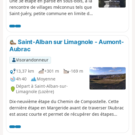
Une 3e étape en partie en sous-bois, à la
rencontre de villages méconnus tels que
Saint-Juéry, petite commune en limite du
Cantal, blottie dans un méandre du Bès
ou Brion et son église au patrimoine
historique exceptionnel.
Saint-Alban sur Limagnole - Aumont-
Aubrac
Visorandonneur
13,37 km
+301 m
-169 m
4h 40
Moyenne
Départ à Saint-Alban-sur-
Limagnole (Lozère)
Dix-neuvième étape du Chemin de Compostelle. Cette
dernière étape en Margeride avant de traverser l’Aubrac
est assez courte et permet de récupérer des étapes
précédentes en visitant la jolie ville d'Aumont-Aubrac.
Vous traversez un pays de ruisseaux, de plantes de
montagnes avec des paysages magnifiques !