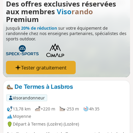
Des offres exclusives réservées
emblématiques tels qu'Aumont-Aubrac, Prinsuéjols, les
aux membres
Viso
rando
Rajas, Saint-Chely-d'Aubrac, Aubrac, et Nasbinals.
Premium
Jusqu’à
20% de réduction
sur votre équipement de
randonnée chez nos enseignes partenaires, spécialistes des
sports outdoor.
Tester gratuitement
De Termes à Lasbros
Visorandonneur
13,78 km
+220 m
-253 m
4h 35
Moyenne
Départ à Termes (Lozère) (Lozère)