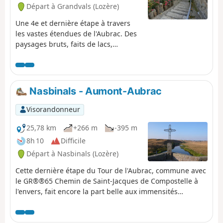
Départ à Grandvals (Lozère)
Une 4e et dernière étape à travers
les vastes étendues de l'Aubrac. Des
paysages bruts, faits de lacs,
cascades et villages pittoresques,
vous mèneront jusqu'au village
d'Aubrac et sa remarquable Dômerie,
ancien hôpital refuge fondé par les
Nasbinals - Aumont-Aubrac
nobles et les seigneurs du Rouergue
et du Gévaudan pour protéger les
Visorandonneur
pèlerins qui traversaient ce vaste
plateau.
25,78 km
+266 m
-395 m
8h 10
Difficile
Départ à Nasbinals (Lozère)
Cette dernière étape du Tour de l'Aubrac, commune avec
le GR®®65 Chemin de Saint-Jacques de Compostelle à
l'envers, fait encore la part belle aux immensités
désertiques du Plateau de l'Aubrac. Au dernier tiers de
l'étape, un peu plus ombragé, on pourra admirer
l'imposant clocher de granit de l'Église de la Chaze-de-