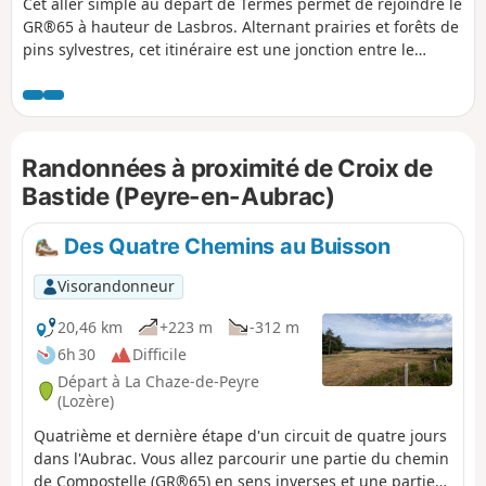
Cet aller simple au départ de Termes permet de rejoindre le
GR®65 à hauteur de Lasbros. Alternant prairies et forêts de
pins sylvestres, cet itinéraire est une jonction entre le
parcours itinérant "Sur les sentiers oubliés de Saint-
Jacques" et le Chemin de Saint-Jacques de Compostelle.
Randonnées à proximité de Croix de
Bastide (Peyre-en-Aubrac)
Des Quatre Chemins au Buisson
Visorandonneur
20,46 km
+223 m
-312 m
6h 30
Difficile
Départ à La Chaze-de-Peyre
(Lozère)
Quatrième et dernière étape d'un circuit de quatre jours
dans l'Aubrac. Vous allez parcourir une partie du chemin
de Compostelle (GR®65) en sens inverses et une partie