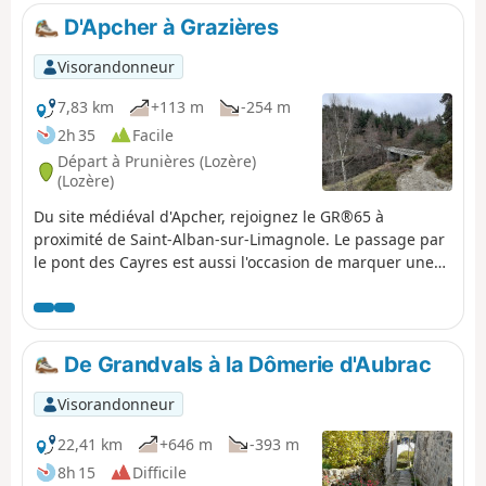
D'Apcher à Grazières
Visorandonneur
7,83 km
+113 m
-254 m
2h 35
Facile
Départ à Prunières (Lozère)
(Lozère)
Du site médiéval d'Apcher, rejoignez le GR®65 à
proximité de Saint-Alban-sur-Limagnole. Le passage par
le pont des Cayres est aussi l'occasion de marquer une
pause au bord de la Truyère, lieu très prisé pour un
pique-nique au bord de l'eau.
De Grandvals à la Dômerie d'Aubrac
Visorandonneur
22,41 km
+646 m
-393 m
8h 15
Difficile