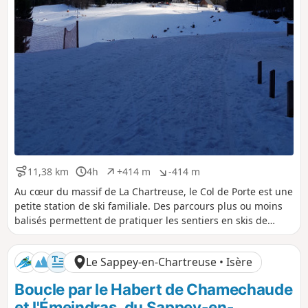
11,38 km
4h
+414 m
-414 m
D
D
D
D
i
u
é
é
Au cœur du massif de La Chartreuse, le Col de Porte est une
s
r
n
n
petite station de ski familiale. Des parcours plus ou moins
t
é
i
i
balisés permettent de pratiquer les sentiers en skis de
a
e
v
v
randonnée ou en raquettes. Le circuit proposé s'élève en
n
e
e
forêt pour déboucher en crête, offrant de superbes vues
c
l
l
Le Sappey-en-Chartreuse • Isère
e
é
é
sur toute La Chartreuse.
p
n
Boucle par le Habert de Chamechaude
o
é
s
g
et l'Émeindras, du Sappey-en-