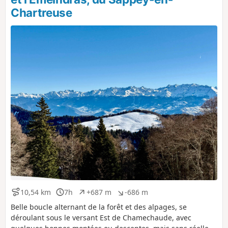
i
a
Chartreuse
t
t
i
i
f
f
10,54 km
7h
+687 m
-686 m
D
D
D
D
i
u
é
é
Belle boucle alternant de la forêt et des alpages, se
s
r
n
n
déroulant sous le versant Est de Chamechaude, avec
t
é
i
i