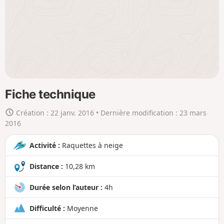
a
c
a
r
t
e
e
n
Fiche technique
g
Création :
22 janv. 2016
• Dernière modification :
23 mars
r
2016
a
n
Activité :
Raquettes à neige
d
Distance :
10,28 km
Durée selon l’auteur :
4h
Difficulté :
Moyenne