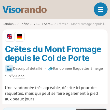
V
O
i
u
s
v
o
Randonnées
Rhône-Alpes
Isère
Sarcenas
Crêtes du Mont Fromage depuis le Col de Porte
r
r
i
a
r
n
l
d
Crêtes du Mont Fromage
a
o
n
depuis le Col de Porte
a
v
i
Descriptif détaillé
•
Randonnée Raquettes à neige
g
•
N°
203565
a
t
Une randonnée très agréable, décrite ici pour des
i
raquettes, mais qui peut se faire également à pied
o
aux beaux jours.
n