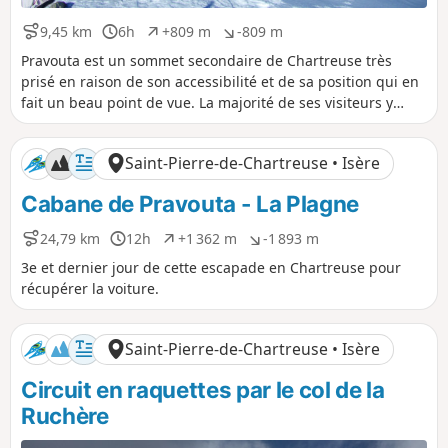
9,45 km
6h
+809 m
-809 m
D
D
D
D
i
u
é
é
Pravouta est un sommet secondaire de Chartreuse très
s
r
n
n
prisé en raison de son accessibilité et de sa position qui en
t
é
i
i
fait un beau point de vue. La majorité de ses visiteurs y
a
e
v
v
monte en venant du versant Grésivaudan-Petites Roches
n
e
e
par le Col du Coq. Le présent itinéraire propose d'y monter
c
l
l
Saint-Pierre-de-Chartreuse • Isère
e
é
é
par le versant Saint Hugues-en-Chartreuse et d'en effectuer
p
n
une traversée avec retour au point de départ.
Cabane de Pravouta - La Plagne
o
é
s
g
i
a
24,79 km
12h
+1 362 m
-1 893 m
D
D
D
D
t
t
i
u
é
é
3e et dernier jour de cette escapade en Chartreuse pour
i
i
s
r
n
n
récupérer la voiture.
f
f
t
é
i
i
a
e
v
v
n
e
e
Saint-Pierre-de-Chartreuse • Isère
c
l
l
e
é
é
Circuit en raquettes par le col de la
p
n
o
é
Ruchère
s
g
i
a