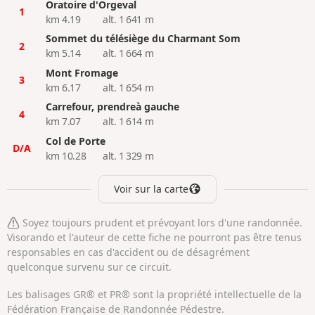
Oratoire d'Orgeval
1
km 4.19
alt. 1 641 m
Sommet du télésiège du Charmant Som
2
km 5.14
alt. 1 664 m
Mont Fromage
3
km 6.17
alt. 1 654 m
Carrefour, prendreà gauche
4
km 7.07
alt. 1 614 m
Col de Porte
D/A
km 10.28
alt. 1 329 m
Voir sur la carte
Soyez toujours prudent et prévoyant lors d'une randonnée.
Visorando et l'auteur de cette fiche ne pourront pas être tenus
responsables en cas d'accident ou de désagrément
quelconque survenu sur ce circuit.
Les balisages GR® et PR® sont la propriété intellectuelle de la
Fédération Française de Randonnée Pédestre.