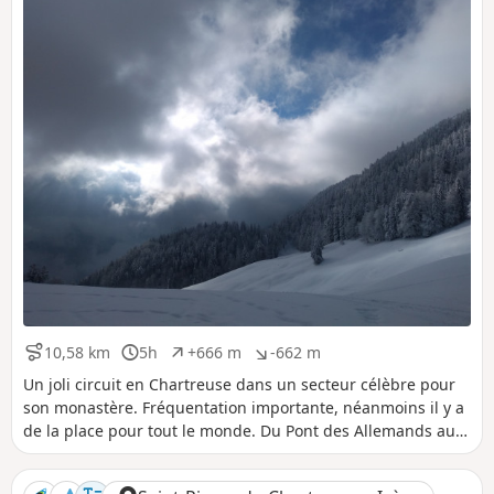
t
t
i
i
f
f
10,58 km
5h
+666 m
-662 m
D
D
D
D
i
u
é
é
Un joli circuit en Chartreuse dans un secteur célèbre pour
s
r
n
n
son monastère. Fréquentation importante, néanmoins il y a
t
é
i
i
de la place pour tout le monde. Du Pont des Allemands au
a
e
v
v
Habert de Billon il n'y a pas de balisage.
n
e
e
c
l
l