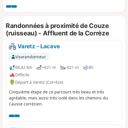
offre de jolis points de vues et longe
plusieurs étangs. Elle passe devant la
fontaine miraculeuse et le château de
Favars.
Randonnées à proximité de Couze
(ruisseau) - Affluent de la Corrèze
Varetz - Lacave
Visorandonneur
68,82 km
+621 m
-621 m
8h
Difficile
Départ à Varetz (Corrèze)
Cinquième étape de ce parcours très beau et très
agréable, mais aussi très isolé dans les chemins du
Causse corrézien.