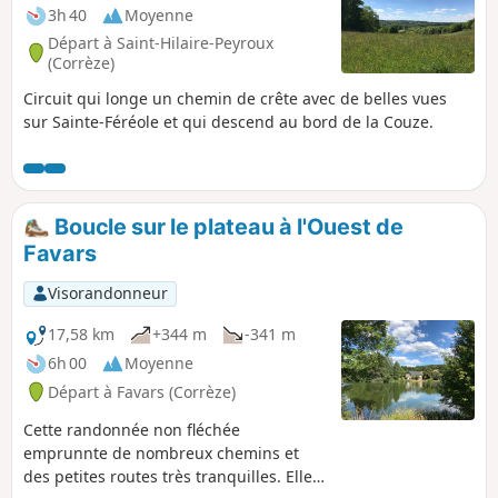
3h 40
Moyenne
Départ à Saint-Hilaire-Peyroux
(Corrèze)
Circuit qui longe un chemin de crête avec de belles vues
sur Sainte-Féréole et qui descend au bord de la Couze.
Boucle sur le plateau à l'Ouest de
Favars
Visorandonneur
17,58 km
+344 m
-341 m
6h 00
Moyenne
Départ à Favars (Corrèze)
Cette randonnée non fléchée
emprunnte de nombreux chemins et
des petites routes très tranquilles. Elle