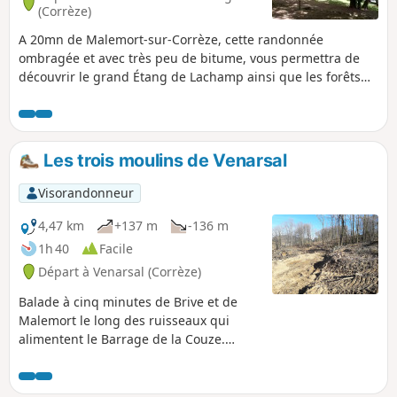
(Corrèze)
A 20mn de Malemort-sur-Corrèze, cette randonnée
ombragée et avec très peu de bitume, vous permettra de
découvrir le grand Étang de Lachamp ainsi que les forêts
entourant Favars. Promenade agréable par grosse chaleur.
Cette randonnée se fait en 2h30.
Les trois moulins de Venarsal
Visorandonneur
4,47 km
+137 m
-136 m
1h 40
Facile
Départ à Venarsal (Corrèze)
Balade à cinq minutes de Brive et de
Malemort le long des ruisseaux qui
alimentent le Barrage de la Couze.
Parcours ombragé dans les bois, avec le
seul défaut d'avoir une côte un peu
raide sur une route bitumée. On y