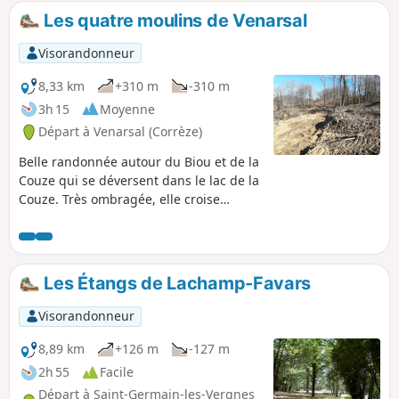
Les quatre moulins de Venarsal
Visorandonneur
8,33 km
+310 m
-310 m
3h 15
Moyenne
Départ à Venarsal (Corrèze)
Belle randonnée autour du Biou et de la
Couze qui se déversent dans le lac de la
Couze. Très ombragée, elle croise
quatre moulins dont certains sont
restaurés mais non actifs. Le dénivelé
est parfois un peu rude mais cela vaut
la peine. Attention : zone déboisée entre
Les Étangs de Lachamp-Favars
les points (5) et (6), impraticable par
temps de pluie.
Visorandonneur
8,89 km
+126 m
-127 m
2h 55
Facile
Départ à Saint-Germain-les-Vergnes