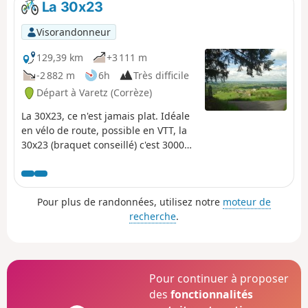
La 30x23
Visorandonneur
129,39 km
+3 111 m
-2 882 m
6h
Très difficile
Départ à Varetz (Corrèze)
La 30X23, ce n'est jamais plat. Idéale
en vélo de route, possible en VTT, la
30x23 (braquet conseillé) c'est 3000m
de dénivelé positif en 23 côtes dans
une région merveilleuse. Préparez
vos mollets!
Pour plus de randonnées, utilisez notre
moteur de
recherche
.
Pour continuer à proposer
des
fonctionnalités