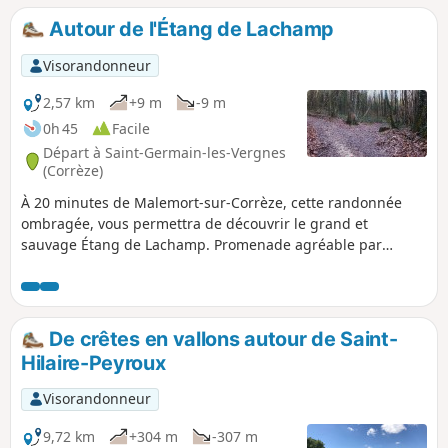
croise trois anciens moulins, inactifs à
Autour de l'Étang de Lachamp
ce jour mais reflétant la vie d'antan.
ATTENTION zone déboisée entre les
Visorandonneur
points 3 et 4, impraticable par temps de
pluie
2,57 km
+9 m
-9 m
0h 45
Facile
Départ à Saint-Germain-les-Vergnes
(Corrèze)
À 20 minutes de Malemort-sur-Corrèze, cette randonnée
ombragée, vous permettra de découvrir le grand et
sauvage Étang de Lachamp. Promenade agréable par
grosse chaleur.
De crêtes en vallons autour de Saint-
Hilaire-Peyroux
Visorandonneur
9,72 km
+304 m
-307 m