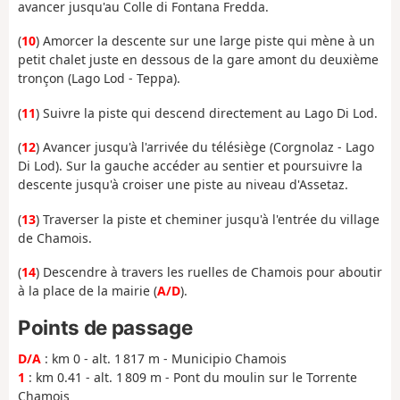
avancer jusqu'au Colle di Fontana Fredda.
(
10
) Amorcer la descente sur une large piste qui mène à un
petit chalet juste en dessous de la gare amont du deuxième
tronçon (Lago Lod - Teppa).
(
11
) Suivre la piste qui descend directement au Lago Di Lod.
(
12
) Avancer jusqu'à l'arrivée du télésiège (Corgnolaz - Lago
Di Lod). Sur la gauche accéder au sentier et poursuivre la
descente jusqu'à croiser une piste au niveau d'Assetaz.
(
13
) Traverser la piste et cheminer jusqu'à l'entrée du village
de Chamois.
(
14
) Descendre à travers les ruelles de Chamois pour aboutir
à la place de la mairie (
A/D
).
Points de passage
D/A
: km 0 - alt. 1 817 m - Municipio Chamois
1
: km 0.41 - alt. 1 809 m - Pont du moulin sur le Torrente
Chamois