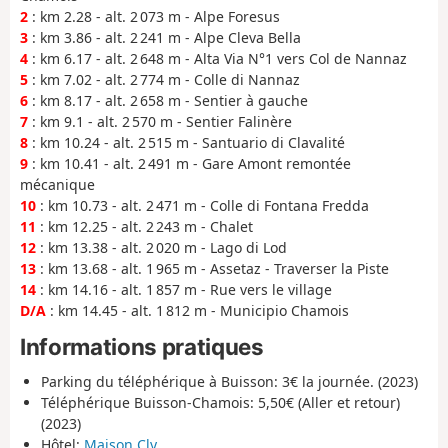
2
: km 2.28 - alt. 2 073 m - Alpe Foresus
3
: km 3.86 - alt. 2 241 m - Alpe Cleva Bella
4
: km 6.17 - alt. 2 648 m - Alta Via N°1 vers Col de Nannaz
5
: km 7.02 - alt. 2 774 m - Colle di Nannaz
6
: km 8.17 - alt. 2 658 m - Sentier à gauche
7
: km 9.1 - alt. 2 570 m - Sentier Falinère
8
: km 10.24 - alt. 2 515 m - Santuario di Clavalité
9
: km 10.41 - alt. 2 491 m - Gare Amont remontée
mécanique
10
: km 10.73 - alt. 2 471 m - Colle di Fontana Fredda
11
: km 12.25 - alt. 2 243 m - Chalet
12
: km 13.38 - alt. 2 020 m - Lago di Lod
13
: km 13.68 - alt. 1 965 m - Assetaz - Traverser la Piste
14
: km 14.16 - alt. 1 857 m - Rue vers le village
D/A
: km 14.45 - alt. 1 812 m - Municipio Chamois
Informations pratiques
Parking du téléphérique à Buisson: 3€ la journée. (2023)
Téléphérique Buisson-Chamois: 5,50€ (Aller et retour)
(2023)
Hôtel:
Maison Cly