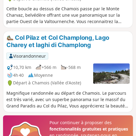
Cette boucle au dessus de Chamois passe par le Monte
Charvaz, belvédère offrant une vue panoramique sur la
partie Ouest de la Valtournenche. Vous reconnaitrez la
chaine montagneuse au dessus de Torgnon, de la Becca
d'Aver à la Cima Bianca. Le retour à Chamois s'effectue en
Col Pilaz et Col Champlong, Lago
longeant le torrent éponyme.
Charey et laghi di Champlong
Visorandonneur
10,70 km
+566 m
-568 m
4h 40
Moyenne
Départ à Chamois (Vallée d'Aoste)
Magnifique randonnée au départ de Chamois. Le parcours
est très varié, avec un superbe panorama sur le massif du
Grand Paradis au Col du Pilaz, Vous apprécierez la beauté
des lacs Charey et de Champlong. Vous découvrirez de
temps à autres le Mont Cervin, qui joue à cache-cache sur
Pour continuer à proposer des
une bonne moitié du trajet. Le village de Chamois est le
fonctionnalités gratuites et pratiques
seul village italien sans voiture. Il est seulement accessible,
en randonnée, soutenez-nous en