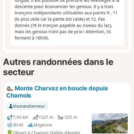
longue, il est possible de prendre les télésièges à la
descente pour économiser les genoux. Il y a trois
tronçons indépendants utilisables aux points 9 , 11
(le plus utile car la pente est raide) et 12. Pas
donnés (7€ le tronçon payable au niveau du lac),
mais les genoux n'ont pas de prix ! Attention, ils
ferment à 16h30.
Autres randonnées dans le
secteur
Monte Charvaz en boucle depuis
Chamois
Visorandonneur
7,95 km
+527 m
-525 m
3h 45
Moyenne
Départ à Chamois (Vallée d'Aoste)