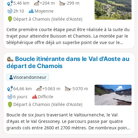
5,46 km
+204 m
-299 m
2h 10
Moyenne
Départ à Chamois (Vallée d'Aoste)
Cette première courte étape peut être réalisée à la suite du
trajet pour atteindre Buisson et Chamois. La montée par le
téléphérique offre déjà un superbe point de vue sur le
Cervinio. Le Col de Pilaz vous proposera un panorama
unique sur le massif du Grand Paradis et le Monte Emilius.
Boucle itinérante dans le Val d'Aoste au
départ de Chamois
Visorandonneur
64,66 km
+5 063 m
-5 070 m
6 jours
Difficile
Départ à Chamois (Vallée d'Aoste)
Boucle de six Jours traversant le Valtournenche, le Val
d'Ayas et le Val Gressoney. Le parcours passe par quatre
grands cols entre 2600 et 2700 mètres. De nombreux points
de vue sur le Massif du Grand Paradis, du Mont Blanc, du