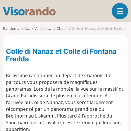
V
O
i
u
s
v
o
Randonnées
Italie
Vallée d'Aoste
Chamois
Colle di Nanaz et Colle di Fontana Fredda
r
r
i
a
r
n
Colle di Nanaz et Colle di Fontana
l
d
a
Fredda
o
n
a
Bellissime randonnée au départ de Chamois. Ce
v
i
parcours vous proposera de magnifiques
g
panoramas. Lors de la montée, la vue sur le massif du
a
Grand Paradis sera de plus en plus étendue. À
t
l'arrivée au Col de Nannaz, vous serez largement
i
récompensé par un panorama grandiose du
o
Breithorn au Liskamm. Plus tard à l'approche du
n
Sanctuaire de la Clavalité, c'est le Cervin qui fera son
apparition.