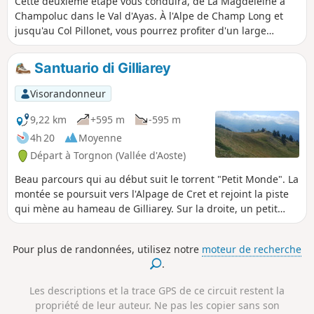
Cette deuxième étape vous conduira, de La Magdeleine à
Champoluc dans le Val d'Ayas. À l'Alpe de Champ Long et
jusqu'au Col Pillonet, vous pourrez profiter d'un large
panorama qui s'étire du Massif du Grand Paradis au Cervin
en passant par le Mont Blanc. En basculant vers le Val
Santuario di Gilliarey
d'Ayas, c'est un tout autre point de vue qui vous sera
proposé. Vous pourrez admirer le Mont Rose, le Liskamm et
Visorandonneur
la chaîne séparant le Val d'Ayas du Val de Gressoney.
9,22 km
+595 m
-595 m
4h 20
Moyenne
Départ à Torgnon (Vallée d'Aoste)
Beau parcours qui au début suit le torrent "Petit Monde". La
montée se poursuit vers l'Alpage de Cret et rejoint la piste
qui mène au hameau de Gilliarey. Sur la droite, un petit
sentier conduit au sanctuaire de Gilliarey. Vous profiterez
d'une vue panoramique sur la Valtournenche et le Cervin.
Pour plus de randonnées, utilisez notre
moteur de recherche
Le retour s'effectue par l'itinéraire de l'aller
.
Les descriptions et la trace GPS de ce circuit restent la
propriété de leur auteur. Ne pas les copier sans son