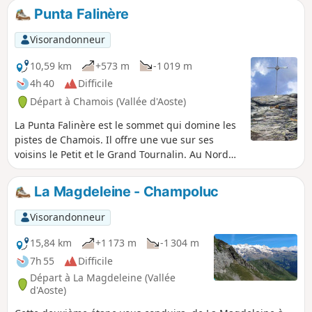
Cervin et du Massif du Mont Rose.
Punta Falinère
Visorandonneur
10,59 km
+573 m
-1 019 m
4h 40
Difficile
Départ à Chamois (Vallée d'Aoste)
La Punta Falinère est le sommet qui domine les
pistes de Chamois. Il offre une vue sur ses
voisins le Petit et le Grand Tournalin. Au Nord
vous découvrirez les Plus de 4000 suisses dont
la Dent Blanche d'Hérens et le Cervin. Au Sud,
La Magdeleine - Champoluc
c'est le Grand Paradis qui attirera votre
attention.
Visorandonneur
15,84 km
+1 173 m
-1 304 m
7h 55
Difficile
Départ à La Magdeleine (Vallée
d'Aoste)