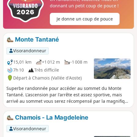
à pied, à vélo ou en téléphérique.
donnant un petit coup de pouce !
Je donne un coup de pouce
Monte Tantané
Visorandonneur
15,01 km
+1 012 m
-1 008 m
7h 10
Très difficile
Départ à Chamois (Vallée d'Aoste)
Superbe randonnée pour accéder au sommet du Monte
Tantané. L'ascension par l'arrête est assez sportive, mais
arrivé au sommet vous serez récompensé par la magnifique
vue panoramique, notamment sur le Cervin et le massif du
Mont Rose.
Chamois - La Magdeleine
Visorandonneur