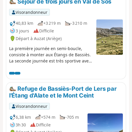
Séjour de trois jours en Val de Sos
l'immense Étang de Gnioure ; - long sentier longeant
l'étang puis le ruisseau et s'enfonçant dans la vallée ; -
Visorandonneur
montée à flanc démarrant assez soft pour finir bien raide
jusqu'à l'Étang du Rouch.
40,83 km
+3 219 m
-3 210 m
3 jours
Difficile
Départ à Auzat (Ariège)
La première journée en semi-boucle,
consiste à monter aux Étangs de Bassiès.
La seconde journée est très sportive avec
une déclivité importante qui permet
d'accéder au Pic du Sarrasi. La troisième
journée avec un dénivelé conséquent,
permet d'accéder au premier étang de
Refuge de Bassiès-Port de Lers par
Neych.
l'Étang d'Alate et le Mont Ceint
Visorandonneur
6,38 km
+574 m
-705 m
3h 30
Difficile