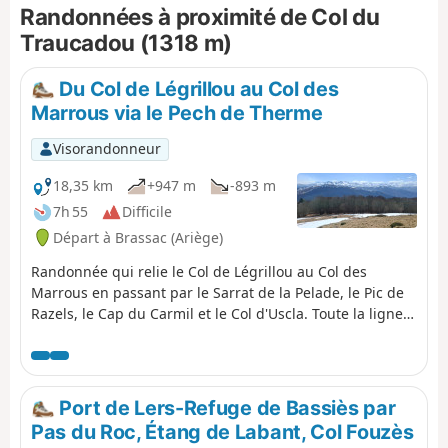
Randonnées à proximité de Col du
du passage canadien. Pentes assez
douces, sur pistes et sentiers
Traucadou (1318 m)
principalement, sauf avant le sommet
du Bout du Touron. Exposition Sud avec
Du Col de Légrillou au Col des
une très belle vue, petit passage en
Marrous via le Pech de Therme
forêt pour voir la Cabane des Gardes
sur le sentier.
Visorandonneur
18,35 km
+947 m
-893 m
7h 55
Difficile
Départ à Brassac (Ariège)
Randonnée qui relie le Col de Légrillou au Col des
Marrous en passant par le Sarrat de la Pelade, le Pic de
Razels, le Cap du Carmil et le Col d'Uscla. Toute la ligne
de crête offre une vue magnifique sur la chaine des
Pyrénées du Vallier au Soularac.
Port de Lers-Refuge de Bassiès par
Pas du Roc, Étang de Labant, Col Fouzès