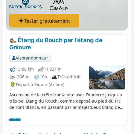
Tester gratuitement
Étang du Rouch par l'étang de
Gnioure
Visorandonneur
13,88 km
+1 927 m
-306 m
10h
Très difficile
Départ à Siguer (Ariège)
Ascension de la crête frontalière avec l'Andorre jusqu'au
très bel Étang du Rouch, comme déposé au pied du Pic
de Font Blanca, en passant par le majestueux Étang de
Gnioure et sa jolie et longue vallée : - nombreuses
cascades pendant la montée assez raide et très
pierreuse jusqu'au pont de la Peyre ; - petit passage en
balcon très légèrement vertigineux pour accéder à