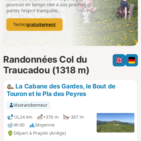
p
position en temps réel à vos proches et
partez l’esprit tranquille.
Testez
gratuitement
Randonnées Col du
Traucadou (1318 m)
La Cabane des Gardes, le Bout de
Touron et le Pla des Peyres
Visorandonneur
10,24 km
+376 m
-367 m
4h 00
Moyenne
Départ à Prayols (Ariège)