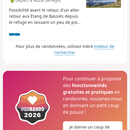
Départ à Auzat (Ariège)
Possibilité avant le retour, d'un aller-
retour aux Étang de Bassiès depuis
le refuge en laissant un peu de poids
au refuge.Deuxième étape assez
courte, avec deux montées à forte
déclivité (19% à 38%) : celle du
Pour plus de randonnées, utilisez notre
moteur de
Refuge de Bassiès au Port de
recherche
.
Bassiès, celle encore plus difficile du
Port de Saleix au Pic de Girantès ou
Mont Ceint. En fait c'est une étape en
dents de scie, assez éprouvante, et
classée difficile. Les montées et
Pour continuer à proposer
descentes se font sur des sentiers
des
fonctionnalités
difficiles (cailloux, rochers,
gratuites et pratiques
en
gravillons). Toute la journée se
randonnée, soutenez-nous
déroule à découvert avec de très
en donnant un petit coup
beaux panoramas. Passage au bel
de pouce !
Étang d'Alate.L'altitude relative, entre
1520 m et 2100 m, permet
d'envisager cette journée même en
Je donne un coup de