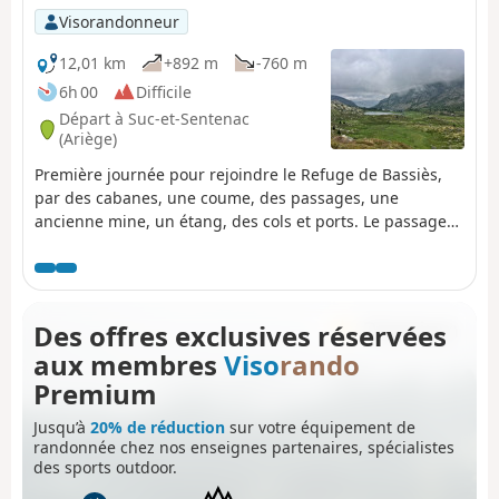
Visorandonneur
12,01 km
+892 m
-760 m
6h 00
Difficile
Départ à Suc-et-Sentenac
(Ariège)
Première journée pour rejoindre le Refuge de Bassiès,
par des cabanes, une coume, des passages, une
ancienne mine, un étang, des cols et ports. Le passage
du Col de las Fouzès au Port de Bassiès est
particulièrement beau.Le cheminement se fera sur des
sentiers et chemins difficiles de part leur constitution
(rocher, cailloux, hors balisage).Voir informations
Des offres exclusives réservées
pratiques * De (3) à (6) sentier hors balisage avec une
aux membres
Viso
rando
déclivité de 15% et 25%, avec présence des patous à
partir du (4). De (12) à (18) un sentier balisé avec une
Premium
déclivité de 16% à 30%.Comptez 6h de marche environ.
Jusqu’à
20% de réduction
sur votre équipement de
randonnée chez nos enseignes partenaires, spécialistes
des sports outdoor.