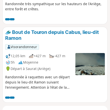
Randonnée très sympathique sur les hauteurs de l'Ariège,
entre forêt et crêtes.
Bout de Touron depuis Cabus, lieu-dit
Ramon
Visorandonneur
12,05 km
+427 m
-427 m
5h
Moyenne
Départ à Saurat (Ariège)
Randonnée à raquettes avec un départ
depuis le lieu-dit Ramon suivant
l'enneigement. Attention à l'état de la
route, prévoir de bons pneus d'hiver
(chaines dans le coffre du véhicule par
prudence). Il est possible parfois d'aller
jusqu'au petit parking juste au niveau