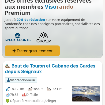
Des offres exclusives réservées
aux membres
Viso
rando
Premium
Jusqu’à
20% de réduction
sur votre équipement de
randonnée chez nos enseignes partenaires, spécialistes des
sports outdoor.
Tester gratuitement
Bout de Touron et Cabane des Gardes
depuis Seignaux
Visorandonneur
18,12 km
+854 m
-851 m
7h 35
Difficile
Départ à Montoulieu (Ariège)