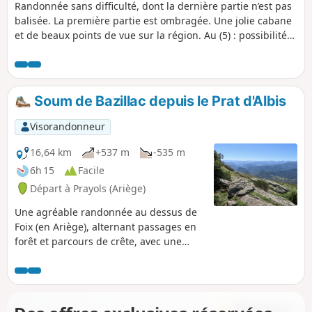
Randonnée sans difficulté, dont la dernière partie n’est pas
balisée. La première partie est ombragée. Une jolie cabane
et de beaux points de vue sur la région. Au (5) : possibilité
de prolonger avec un aller/retour sur les crêtes après le
Bout de Touron.
Soum de Bazillac depuis le Prat d'Albis
Visorandonneur
16,64 km
+537 m
-535 m
6h 15
Facile
Départ à Prayols (Ariège)
Une agréable randonnée au dessus de
Foix (en Ariège), alternant passages en
forêt et parcours de crête, avec une
belle vue sur la plaine au nord, et sur la
chaîne pyrénéenne au sud.