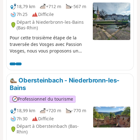
18,79 km
+712 m
-567 m
7h 25
Difficile
Départ à Niederbronn-les-Bains
(Bas-Rhin)
Pour cette troisième étape de la
traversée des Vosges avec Passion
Vosges, nous vous proposons un
retour aux sources. Au sens propre
comme au figuré, avec une étape qui
joue à saute-mouton entre
Niederbronn-les-Bains, dont la
Obersteinbach - Niederbronn-les-
qualité des eaux thermales est
Bains
réputée depuis l’Antiquité, et la
vallée de la Zinsel du Nord.
Professionnel du tourisme
18,99 km
+720 m
-770 m
7h 30
Difficile
Départ à Obersteinbach (Bas-
Rhin)