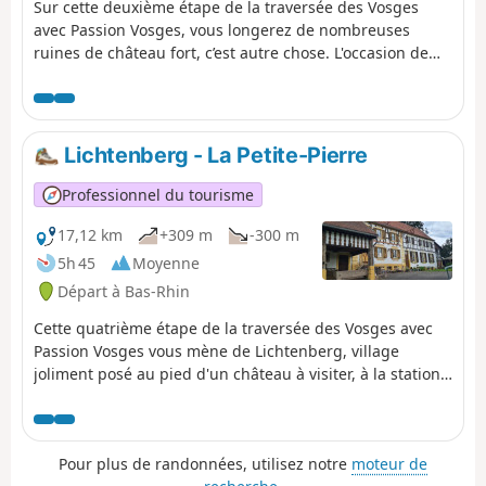
Sur cette deuxième étape de la traversée des Vosges
avec Passion Vosges, vous longerez de nombreuses
ruines de château fort, c’est autre chose. L'occasion de
découvrir les prouesses techniques et architecturales
mises en œuvre à l’époque dans un environnement
hostile. C’est particulièrement le cas des châteaux semi-
troglodytiques des Vosges du Nord où l’on se demande à
Lichtenberg - La Petite-Pierre
chaque fois comment les parties de l’édifice tenaient aux
parois. Une question vertigineuse. Une étape racontée
Professionnel du tourisme
par Franck Buchy dans Passion Vosges, le magazine des
DNA et de L'Alsace dédié à la randonnée. Tout le trajet se
17,12 km
+309 m
-300 m
fait en suivant le Rectangle Rouge, sauf indication
5h 45
Moyenne
contraire.
Départ à Bas-Rhin
Cette quatrième étape de la traversée des Vosges avec
Passion Vosges vous mène de Lichtenberg, village
joliment posé au pied d'un château à visiter, à la station
de La Petite-Pierre, cité en quête d'un nouveau souffle. À
la clé, de belles découvertes. Retrouvez le récit de cette
étape dans le magazine Passion Vosges édité par les
Pour plus de randonnées, utilisez notre
moteur de
DNA et L'Alsace. Tout le trajet se fait en suivant le