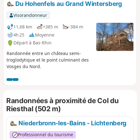
Du Hohenfels au Grand Wintersberg
p
Visorandonneur
11,68 km
+385 m
-384 m
4h 25
Moyenne
Départ à Bas-Rhin
Randonnée entre un château semi-
troglodytique et le point culminant des
Vosges du Nord.
Randonnées à proximité de Col du
Riesthal (502 m)
Niederbronn-les-Bains - Lichtenberg
Professionnel du tourisme