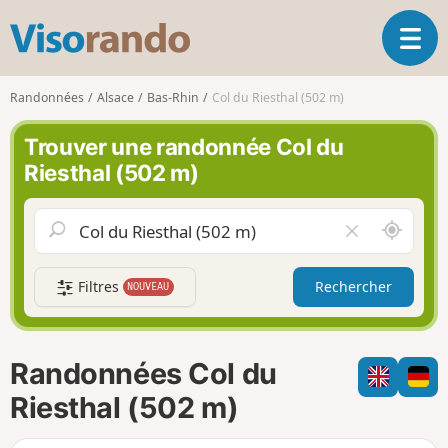
V
O
i
u
s
v
o
Randonnées
Alsace
Bas-Rhin
Col du Riesthal (502 m)
r
r
i
a
Trouver une randonnée Col du
r
n
Riesthal (502 m)
l
d
a
o
n
A
V
a
u
i
v
t
d
i
Filtres
Rechercher
NOUVEAU
o
e
g
u
r
a
r
l
t
d
e
i
Randonnées Col du
e
c
o
m
h
Riesthal (502 m)
n
o
a
i
m