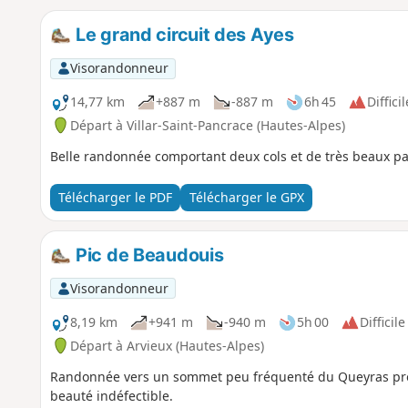
Le grand circuit des Ayes
Visorandonneur
14,77 km
+887 m
-887 m
6h 45
Difficil
Départ à Villar-Saint-Pancrace (Hautes-Alpes)
Belle randonnée comportant deux cols et de très beaux pa
Télécharger le PDF
Télécharger le GPX
Pic de Beaudouis
Visorandonneur
8,19 km
+941 m
-940 m
5h 00
Difficile
Départ à Arvieux (Hautes-Alpes)
Randonnée vers un sommet peu fréquenté du Queyras pr
beauté indéfectible.