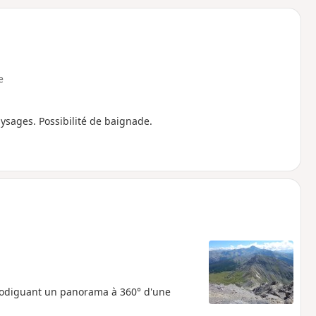
o
a
i
m
p
e
ysages. Possibilité de baignade.
odiguant un panorama à 360° d'une