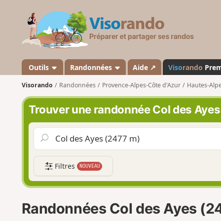
V
i
s
o
r
a
Outils
Randonnées
Aide ↗
Viso
rando
Pre
n
Visorando
Randonnées
Provence-Alpes-Côte d'Azur
Hautes-Alp
d
o
Trouver une randonnée Col des Ayes
Filtres
NOUVEAU
Randonnées Col des Ayes (2