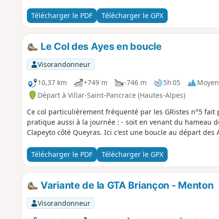
Télécharger le PDF
Télécharger le GPX
Le Col des Ayes en boucle
Visorandonneur
10,37 km
+749 m
-746 m
5h 05
Moyen
Départ à Villar-Saint-Pancrace (Hautes-Alpes)
Ce col particulièrement fréquenté par les GRistes n°5 fait p
pratique aussi à la journée : - soit en venant du hameau d
Clapeyto côté Queyras. Ici c'est une boucle au départ des
Télécharger le PDF
Télécharger le GPX
Variante de la GTA Briançon - Menton
Visorandonneur