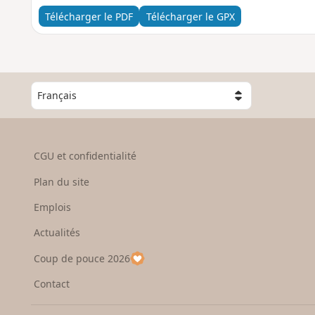
Télécharger le PDF
Télécharger le GPX
C
h
o
i
s
CGU et confidentialité
i
s
Plan du site
s
e
Emplois
z
Actualités
u
n
Coup de pouce 2026
p
a
Contact
y
s