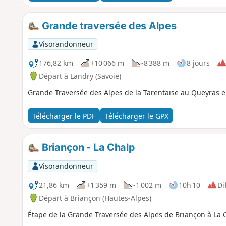
Grande traversée des Alpes
Visorandonneur
176,82 km
+10 066 m
-8 388 m
8 jours
Départ à Landry (Savoie)
Grande Traversée des Alpes de la Tarentaise au Queyras e
Télécharger le PDF
Télécharger le GPX
Briançon - La Chalp
Visorandonneur
21,86 km
+1 359 m
-1 002 m
10h 10
Dif
Départ à Briançon (Hautes-Alpes)
Étape de la Grande Traversée des Alpes de Briançon à La C