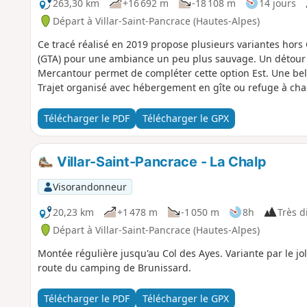
263,30 km
+16 692 m
-18 108 m
14 jours
Départ à Villar-Saint-Pancrace (Hautes-Alpes)
Ce tracé réalisé en 2019 propose plusieurs variantes hor
(GTA) pour une ambiance un peu plus sauvage. Un détour pa
Mercantour permet de compléter cette option Est. Une bell
Trajet organisé avec hébergement en gîte ou refuge à cha
Télécharger le PDF
Télécharger le GPX
Villar-Saint-Pancrace - La Chalp
Visorandonneur
20,23 km
+1 478 m
-1 050 m
8h
Très di
Départ à Villar-Saint-Pancrace (Hautes-Alpes)
Montée régulière jusqu'au Col des Ayes. Variante par le jol
route du camping de Brunissard.
Télécharger le PDF
Télécharger le GPX