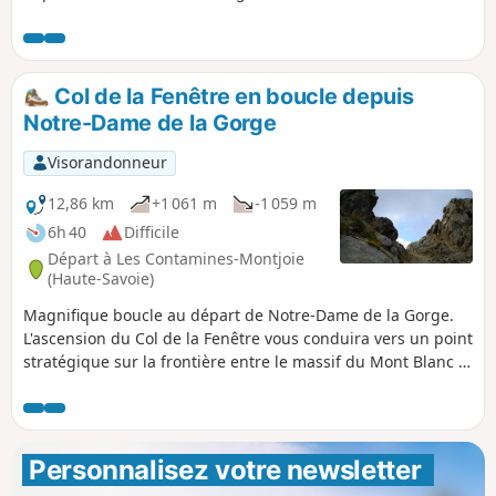
attention aux pentes où parfois le sentier monte un peu
raide
Col de la Fenêtre en boucle depuis
Notre-Dame de la Gorge
Visorandonneur
12,86 km
+1 061 m
-1 059 m
6h 40
Difficile
Départ à Les Contamines-Montjoie
(Haute-Savoie)
Magnifique boucle au départ de Notre-Dame de la Gorge.
L'ascension du Col de la Fenêtre vous conduira vers un point
stratégique sur la frontière entre le massif du Mont Blanc et
le Beaufortain. Depuis ce passage étroit, vous profiterez
d'une vue remarquable sur le Mont Blanc à l'est, le Lac de la
Girotte et les pentes de Hauteluce à l'Ouest.
Personnalisez votre newsletter 