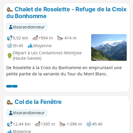
Chalet de Roselette - Refuge de la Croix
du Bonhomme
Visorandonneur
9,92 km
+994 m
-414 m
5h 40
Moyenne
Départ à Les Contamines-Montjoie
(Haute-Savoie)
De Roselette à la Croix du Bonhomme en empruntant une
petite partie de la variante du Tour du Mont Blanc.
Col de la Fenêtre
Visorandonneur
12,44 km
+395 m
-1 096 m
4h 40
Moyenne