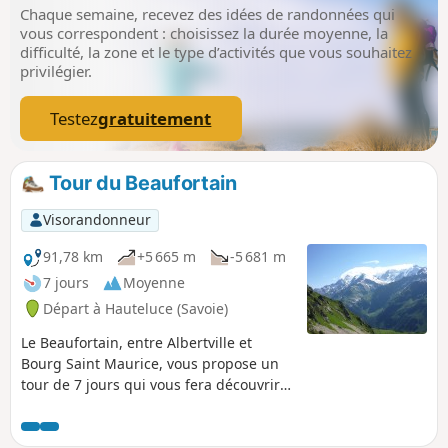
Chaque semaine, recevez des idées de randonnées qui
vous correspondent : choisissez la durée moyenne, la
difficulté, la zone et le type d’activités que vous souhaitez
privilégier.
Testez
gratuitement
Tour du Beaufortain
Visorandonneur
91,78 km
+5 665 m
-5 681 m
7 jours
Moyenne
Départ à Hauteluce (Savoie)
Le Beaufortain, entre Albertville et
Bourg Saint Maurice, vous propose un
tour de 7 jours qui vous fera découvrir
un paysage de petite Suisse.