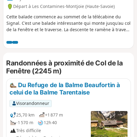
Départ à Les Contamines-Montjoie (Haute-Savoie)
Cette balade commence au sommet de la télécabine du
Signal. C'est une balade intéressante qui monte jusqu'au col
de la Fenêtre et le traverse. La descente te ramène à travers
des alpages et dans la vallée qui mène aux Contamines-
Montjoie. ⚠️ Attention, tu dois te garer à (A) et pas à (D) pour
cette balade ⚠️
Randonnées à proximité de Col de la
Fenêtre (2245 m)
Du Refuge de la Balme Beaufortin à
celui de la Balme Tarentaise
Visorandonneur
25,70 km
+1 877 m
-1 570 m
12h 40
Très difficile