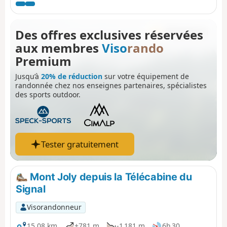
belle région du Beaufortain.
Des offres exclusives réservées
aux membres
Viso
rando
Premium
Jusqu’à
20% de réduction
sur votre équipement de
randonnée chez nos enseignes partenaires, spécialistes
des sports outdoor.
Tester gratuitement
Mont Joly depuis la Télécabine du
Signal
Visorandonneur
15,08 km
+781 m
-1 181 m
6h 30