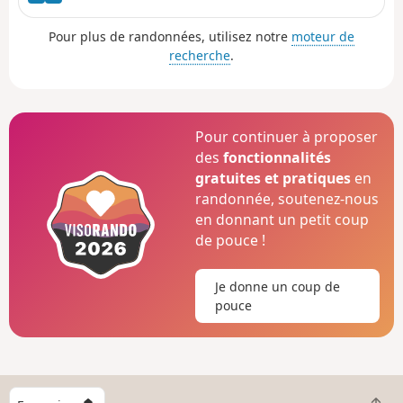
Pour plus de randonnées, utilisez notre
moteur de
recherche
.
Pour continuer à proposer
des
fonctionnalités
gratuites et pratiques
en
randonnée, soutenez-nous
en donnant un petit coup
de pouce !
Je donne un coup de
pouce
C