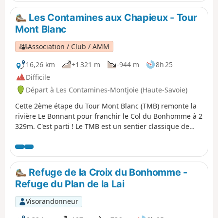
Les Contamines aux Chapieux - Tour
Mont Blanc
Association / Club / AMM
16,26 km
+1 321 m
-944 m
8h 25
Difficile
Départ à Les Contamines-Montjoie (Haute-Savoie)
Cette 2ème étape du Tour Mont Blanc (TMB) remonte la
rivière Le Bonnant pour franchir le Col du Bonhomme à 2
329m. C'est parti ! Le TMB est un sentier classique de
grande randonnée qui fait le tour du Mont-Blanc,
passant de la France à l' Italie et à la Suisse avant de
revenir en France.
Refuge de la Croix du Bonhomme -
Refuge du Plan de la Lai
Visorandonneur