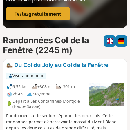
p
Testez
gratuitement
Randonnées Col de la
Fenêtre (2245 m)
Du Col du Joly au Col de la Fenêtre
Visorandonneur
6,55 km
+308 m
-301 m
2h 45
Moyenne
Départ à Les Contamines-Montjoie
(Haute-Savoie)
Randonnée sur le sentier séparant les deux cols. Cette
randonnée permet d'apercevoir le massif du Mont Blanc
depuis les deux cols. Pas de grande difficulté, mais