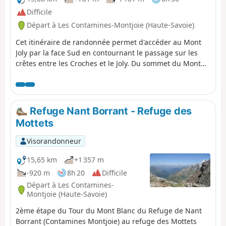
Difficile
Départ à Les Contamines-Montjoie (Haute-Savoie)
Cet itinéraire de randonnée permet d'accéder au Mont
Joly par la face Sud en contournant le passage sur les
crêtes entre les Croches et le Joly. Du sommet du Mont
Joly, un magnifique panorama s'offre à vous. Attention, le
retour est engagé avec une pente descendante
importante.
Refuge Nant Borrant - Refuge des
Mottets
Visorandonneur
15,65 km
+1 357 m
-920 m
8h 20
Difficile
Départ à Les Contamines-
Montjoie (Haute-Savoie)
2ème étape du Tour du Mont Blanc du Refuge de Nant
Borrant (Contamines Montjoie) au refuge des Mottets