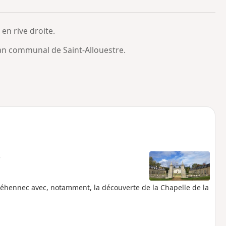
o
a
i
m
 en rive droite.
p
ban communal de Saint-Allouestre.
e
éhennec avec, notamment, la découverte de la Chapelle de la