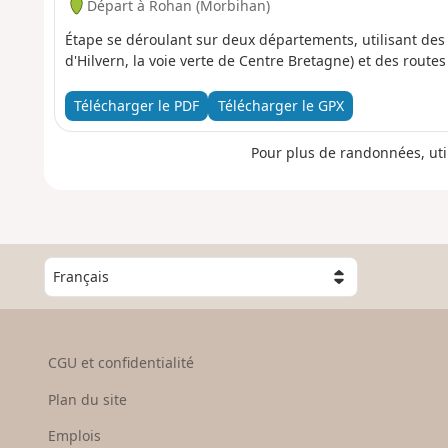
Départ à Rohan (Morbihan)
Étape se déroulant sur deux départements, utilisant des 
d'Hilvern, la voie verte de Centre Bretagne) et des route
Télécharger le PDF
Télécharger le GPX
Pour plus de randonnées, uti
C
h
o
i
s
CGU et confidentialité
i
s
Plan du site
s
e
Emplois