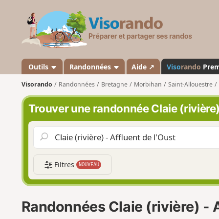
V
i
s
o
r
a
Outils
Randonnées
Aide ↗
Viso
rando
Pre
n
Visorando
Randonnées
Bretagne
Morbihan
Saint-Allouestre
d
o
Trouver une randonnée Claie (rivière)
Filtres
NOUVEAU
Randonnées Claie (rivière) - A