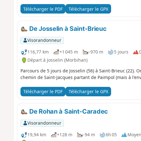
Télécharger le PDF
Télécharger le GPX
De Josselin à Saint-Brieuc
Visorandonneur
116,77 km
+1 045 m
-970 m
5 jours
D
Départ à Josselin (Morbihan)
Parcours de 5 jours de Josselin (56) à Saint-Brieuc (22). O
chemin de Saint-Jacques partant de Paimpol (mais à l'enve
Télécharger le PDF
Télécharger le GPX
De Rohan à Saint-Caradec
Visorandonneur
19,94 km
+128 m
-94 m
6h 05
Moye