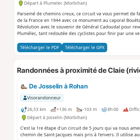
Départ à Plumelec (Morbihan)
Parsemé de chemins creux, ce circuit va vous permet de fai
de la France en 1944 avec ce monument au caporal Bouét
Révolution avec le souvenir de Général Cadoudal pour rev
Plumélec, tant redoutée des cyclistes pour finir par une ve
Télécharger le PDF
Télécharger le GPX
Randonnées à proximité de Claie (riviè
De Josselin à Rohan
Visorandonneur
26,53 km
+136 m
-103 m
8h 00
Diffic
Départ à Josselin (Morbihan)
C'est la 1re étape d'un circuit de 5 jours qui va nous ame
chemin de Saint-Jacques mais pris à l'envers. Il utilise a