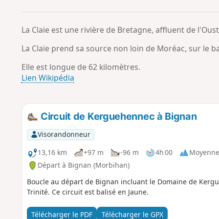
La Claie est une rivière de Bretagne, affluent de l'Oust
La Claie prend sa source non loin de Moréac, sur le 
Elle est longue de 62 kilomètres.
Lien Wikipédia
Circuit de Kerguehennec à Bignan
Visorandonneur
13,16 km
+97 m
-96 m
4h 00
Moyenn
Départ à Bignan (Morbihan)
Boucle au départ de Bignan incluant le Domaine de Kergu
Trinité. Ce circuit est balisé en Jaune.
Télécharger le PDF
Télécharger le GPX