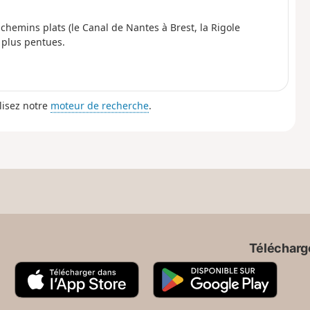
chemins plats (le Canal de Nantes à Brest, la Rigole
s plus pentues.
lisez notre
moteur de recherche
.
Télécharge
A
G
p
o
p
o