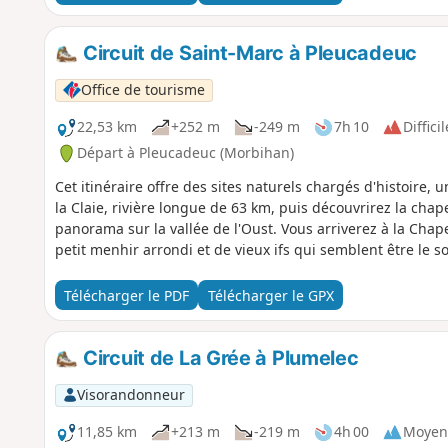
Circuit de Saint-Marc à Pleucadeuc
Office de tourisme
22,53 km
+252 m
-249 m
7h 10
Difficil
Départ à Pleucadeuc (Morbihan)
Cet itinéraire offre des sites naturels chargés d'histoire, 
la Claie, rivière longue de 63 km, puis découvrirez la cha
panorama sur la vallée de l'Oust. Vous arriverez à la Chap
petit menhir arrondi et de vieux ifs qui semblent être le 
Télécharger le PDF
Télécharger le GPX
Circuit de La Grée à Plumelec
Visorandonneur
11,85 km
+213 m
-219 m
4h 00
Moyen