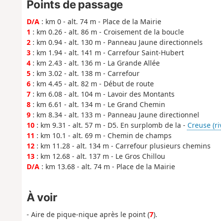
Points de passage
D/A
: km 0 - alt. 74 m - Place de la Mairie
1
: km 0.26 - alt. 86 m - Croisement de la boucle
2
: km 0.94 - alt. 130 m - Panneau Jaune directionnels
3
: km 1.94 - alt. 141 m - Carrefour Saint-Hubert
4
: km 2.43 - alt. 136 m - La Grande Allée
5
: km 3.02 - alt. 138 m - Carrefour
6
: km 4.45 - alt. 82 m - Début de route
7
: km 6.08 - alt. 104 m - Lavoir des Montants
8
: km 6.61 - alt. 134 m - Le Grand Chemin
9
: km 8.34 - alt. 133 m - Panneau Jaune directionnel
10
: km 9.31 - alt. 57 m - D5. En surplomb de la -
Creuse (ri
11
: km 10.1 - alt. 69 m - Chemin de champs
12
: km 11.28 - alt. 134 m - Carrefour plusieurs chemins
13
: km 12.68 - alt. 137 m - Le Gros Chillou
D/A
: km 13.68 - alt. 74 m - Place de la Mairie
À voir
- Aire de pique-nique après le point (
7
).