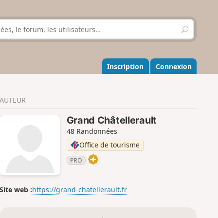
R
e
c
h
e
Inscription
Connexion
r
c
h
AUTEUR
e
r
Grand Châtellerault
48 Randonnées
Office de tourisme
PRO
Site web :
https://grand-chatellerault.fr