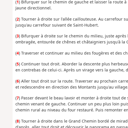
(
1
) Bifurquer sur le chemin de gauche et laisser la route 
Jaune directionnel.
(
2
) Tourner à droite sur l'allée caillouteuse. Au carrefour 
jusqu'au carrefour suivant de Saint-Hubert.
(
3
) Bifurquer à droite sur le chemin du milieu, juste après
ombragée, entourée de chênes et châtaigniers jusqu'à la 
(
4
) Traverser et continuer au milieu des fougères et des 
(
5
) Continuer tout droit. Aborder la descente plus herbeus
en contrebas de celui-ci. Après un virage vers la gauche, 
(
6
) Aller tout droit sur la route. Traverser au prochain car
et redescendre en direction des Montants jusqu'au village
(
7
) Passer devant le beau lavoir et monter à droite tout de
chemin venant de gauche. Continuer un peu plus loin puis 
chemin rural au niveau du four restauré. Puis remonter ent
(
8
) Tourner à droite dans le Grand Chemin bordé de mirado
d'après, aller tout droit et découvrir le panorama en pas