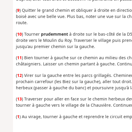
(
9
) Quitter le grand chemin et obliquer à droite en directio
boisé avec une belle vue. Plus bas, noter une vue sur la c
route.
(
10
) Tourner
prudemment
à droite sur le bas-côté de la D5
droite vers le Moulin du Roy. Traverser le village puis pr
jusqu'au premier chemin sur la gauche.
(
11
) Bien tourner à gauche sur ce chemin au milieu des c
châtaigniers. Laisser un chemin partant à gauche. Contin
(
12
) Virer sur la gauche entre les parcs grillagés. Chemin
prochain carrefour (les Biez sur la gauche), aller tout droi
herbeux (passer à gauche du banc) et poursuivre jusqu'à l
(
13
) Traverser pour aller en face sur le chemin herbeux de
tourner à gauche vers le village de la Chauvière. Continue
(
1
) Au virage, tourner à gauche et reprendre le circuit empr