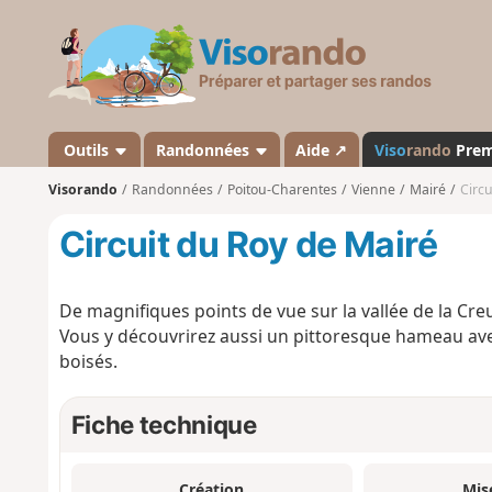
V
i
s
o
r
a
Outils
Randonnées
Aide ↗
Viso
rando
Pre
n
Visorando
Randonnées
Poitou-Charentes
Vienne
Mairé
Circu
d
o
Circuit du Roy de Mairé
De magnifiques points de vue sur la vallée de la Cre
Vous y découvrirez aussi un pittoresque hameau avec
boisés.
Fiche technique
Création
Mis