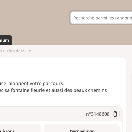
mium
it du Roy de Mairé
use jalonnent votre parcours.
 sa fontaine fleurie et aussi des beaux chemins
n°
3148608
e à jour
Dernier avis