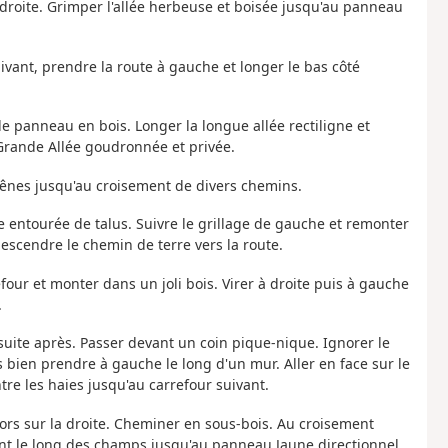
à droite. Grimper l'allée herbeuse et boisée jusqu'au panneau
suivant, prendre la route à gauche et longer le bas côté
 le panneau en bois. Longer la longue allée rectiligne et
Grande Allée goudronnée et privée.
chênes jusqu'au croisement de divers chemins.
e entourée de talus. Suivre le grillage de gauche et remonter
descendre le chemin de terre vers la route.
refour et monter dans un joli bois. Virer à droite puis à gauche
.
 suite après. Passer devant un coin pique-nique. Ignorer le
bien prendre à gauche le long d'un mur. Aller en face sur le
re les haies jusqu'au carrefour suivant.
rs sur la droite. Cheminer en sous-bois. Au croisement
sant le long des champs jusqu'au panneau Jaune directionnel.