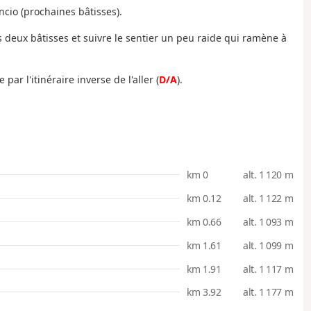
ncio (prochaines bâtisses).
 deux bâtisses et suivre le sentier un peu raide qui ramène à
par l'itinéraire inverse de l'aller (
D/A
).
km 0
alt. 1 120 m
km 0.12
alt. 1 122 m
km 0.66
alt. 1 093 m
km 1.61
alt. 1 099 m
km 1.91
alt. 1 117 m
km 3.92
alt. 1 177 m