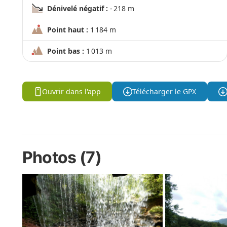
Dénivelé négatif :
- 218 m
Point haut :
1 184 m
Point bas :
1 013 m
Ouvrir dans l'app
Télécharger le GPX
Photos (7)