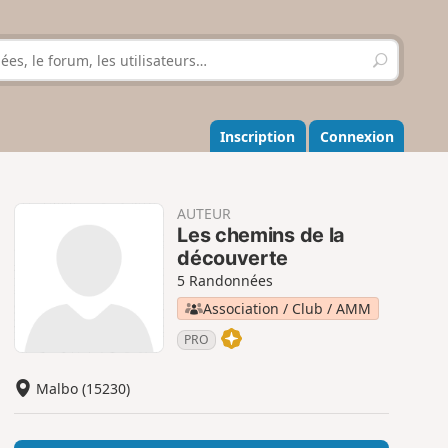
R
e
c
h
e
Inscription
Connexion
r
c
h
e
AUTEUR
r
Les chemins de la
découverte
5 Randonnées
Association / Club / AMM
PRO
Malbo (15230)