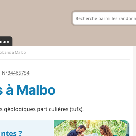
mium
Volcans à Malbo
N°
34465754
s à Malbo
géologiques particulières (tufs).
ntes ?