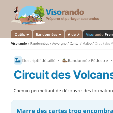
V
i
s
o
r
a
Outils
Randonnées
Aide ↗
Viso
rando
Pre
n
Visorando
Randonnées
Auvergne
Cantal
Malbo
Circuit des 
d
o
Descriptif détaillé
•
Randonnée Pédestre
•
Circuit des Volcan
Chemin permettant de découvrir des formations 
Marre des cartes trop encombra