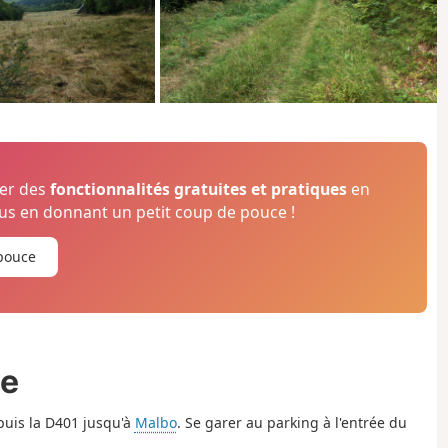
ser des
fonctionnalités gratuites et pratiques
en
s en donnant un petit coup de pouce !
pouce
ée
puis la D401 jusqu'à
Malbo
. Se garer au parking à l'entrée du