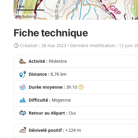
t
1 km
e
Attributions
e
n
Fiche technique
g
r
Création :
28 mai 2023
• Dernière modification :
12 juin 2
a
n
Activité :
Pédestre
d
Distance :
8,76 km
Durée moyenne :
3h 10
Difficulté :
Moyenne
Retour au départ :
Oui
Dénivelé positif :
+ 224 m