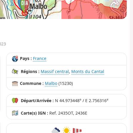
1
1km
5km
8km
023
Pays :
France
Régions :
Massif central
,
Monts du Cantal
Commune :
Malbo
(15230)
Départ/Arrivée :
N 44.973448° / E 2.756316°
Carte(s) IGN :
Ref. 2435OT, 2436E