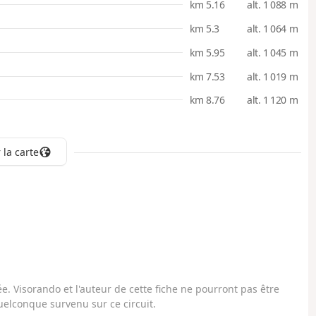
km 5.16
alt. 1 088 m
km 5.3
alt. 1 064 m
km 5.95
alt. 1 045 m
km 7.53
alt. 1 019 m
km 8.76
alt. 1 120 m
 la carte
. Visorando et l'auteur de cette fiche ne pourront pas être
elconque survenu sur ce circuit.