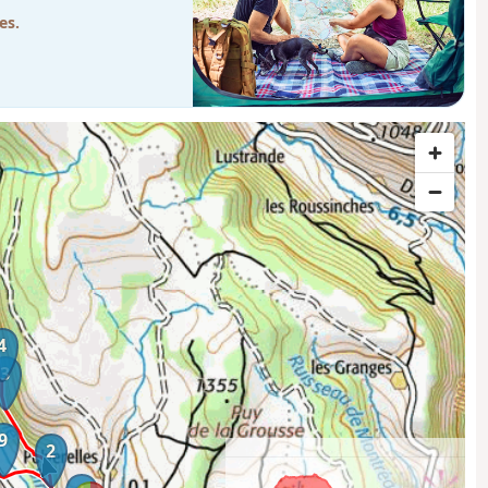
es.
4
3
9
2