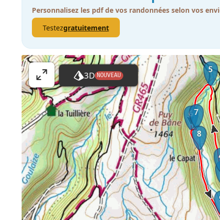
Personnalisez les pdf de vos randonnées selon vos envi
Testez
gratuitement
5
3D
NOUVEAU
A
ff
i
7
6
c
h
8
e
r
l
a
c
a
r