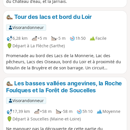
du Château d'eau, et la Jarriais.
Tour des lacs et bord du Loir
Visorandonneur
6,28 km
+5 m
-5 m
1h 50
Facile
Départ à La Flèche (Sarthe)
Promenade au bord des Lacs de la Monnerie, Lac des
pêcheurs, Lacs des Oiseaux, bord du Loir et à proximité du
Moulin de la Bruyère et de son barrage. Un circuit
touristique naturel qui vous permettra de profiter de la
nature et d'aborder le départ de nombreux sentiers piéton.
Les basses vallées angevines, la Roche
Foulques et la Forêt de Soucelles
Visorandonneur
17,39 km
+58 m
-58 m
5h 10
Moyenne
Départ à Soucelles (Maine-et-Loire)
Ne manquez pas la découverte de cette partie du