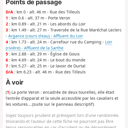
Points de passage
D/A
: km 0 - alt. 46 m - Rue des Tilleuls
1
: km 0.6 - alt. 37 m - Porte Veron
2
: km 0.89 - alt. 21 m - Les abords du Loir
3
: km 1.49 - alt. 27 m - Traversée de la Rue Maréchal Leclerc
-
Argance (cours d'eau) - Affluent du Loir
4
: km 1.73 - alt. 24 m - Carrefour rue du Camping -
Loir
(rivière) - Affluent de la Sarthe
5
: km 2.88 - alt. 29 m - Église de Gouis
6
: km 4.69 - alt. 24 m - Le bout du monde
7
: km 5.27 - alt. 25 m - Le lavoir de Durtal
D/A
: km 6.23 - alt. 46 m - Rue des Tilleuls
À voir
(
1
) La porte Veron : encadrée de deux tourelles, elle était
l'entrée d'apparat et la seule accessible par les cavaliers et
les voitures....(suite sur le panneau descriptif)
Soyez toujours prudent et prévoyant lors d'une randonnée.
Visorando et l'auteur de cette fiche ne pourront pas être
tenus responsables en cas d'accident ou de désagrément