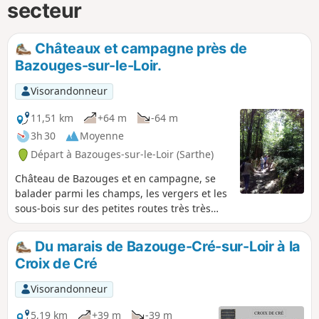
secteur
Châteaux et campagne près de
Bazouges-sur-le-Loir.
Visorandonneur
11,51 km
+64 m
-64 m
3h 30
Moyenne
Départ à Bazouges-sur-le-Loir (Sarthe)
Château de Bazouges et en campagne, se
balader parmi les champs, les vergers et les
sous-bois sur des petites routes très très
peu fréquentées ou des chemins de terre.
Du marais de Bazouge-Cré-sur-Loir à la
Croix de Cré
Visorandonneur
5,19 km
+39 m
-39 m