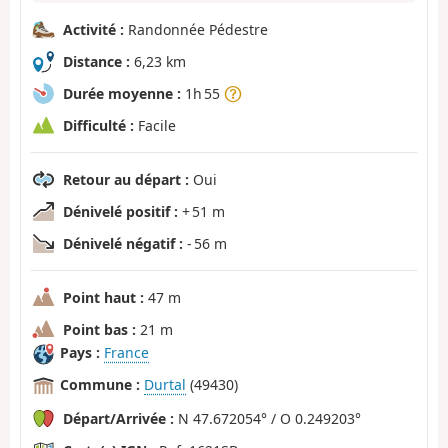
Activité :
Randonnée Pédestre
Distance :
6,23 km
Durée moyenne :
1h 55
Difficulté :
Facile
Retour au départ :
Oui
Dénivelé positif :
+ 51 m
Dénivelé négatif :
- 56 m
Point haut :
47 m
Point bas :
21 m
Pays :
France
Commune :
Durtal
(49430)
Départ/Arrivée :
N 47.672054° / O 0.249203°