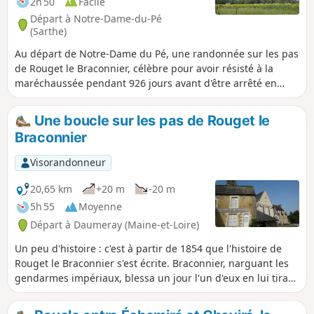
2h 50
Facile
Départ à Notre-Dame-du-Pé
(Sarthe)
Au départ de Notre-Dame du Pé, une randonnée sur les pas
de Rouget le Braconnier, célèbre pour avoir résisté à la
maréchaussée pendant 926 jours avant d'être arrêté en
1857 et condamné au bagne de Cayenne où il mourra en
1858.
Une boucle sur les pas de Rouget le
Braconnier
Visorandonneur
20,65 km
+20 m
-20 m
5h 55
Moyenne
Départ à Daumeray (Maine-et-Loire)
Un peu d'histoire : c'est à partir de 1854 que l'histoire de
Rouget le Braconnier s'est écrite. Braconnier, narguant les
gendarmes impériaux, blessa un jour l'un d'eux en lui tirant
dessus. Rouget fut alors traqué par les forces impériales.
Caché dans le village et dans les bois alentour par les