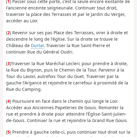
(
1
) Passer sous cette porte, c'est la seule encore existante de
l'ancienne enceinte seigneuriale. Continuer tout droit,
traverser la place des Terrasses et par le Jardin du Verger,
accéder au Loir.
(
2
) Revenir sur ses pas Place des Terrasses, virer à droite et
descendre le long de l'église. Sur la droite se trouve le
Château de
Durtal
. Traverser la Rue Saint-Pierre et
continuer Rue du Général Oudri.
(
3
)Traverser la Rue Maréchal Leclerc pour prendre à droite,
la Rue du Bignon, puis le Chemin de la Tour. Parvenir à la
Tour du Lavoir, autrefois Tour du Guet. Traverser par la
gauche l'Argance et rejoindre le carrefour à proximité de la
Rue du Camping.
(
4
) Poursuivre en face dans le chemin qui longe le Loir.
Accéder aux Anciennes Papeteries de Gouis. Remonter la
rue et prendre à droite pour atteindre l’Église-Saint-Julien-
de-Gouis. Continuer la rue et rejoindre la Grand Rue Gouis
(
5
) Prendre à gauche celle-ci, puis continuer tout droit sur la