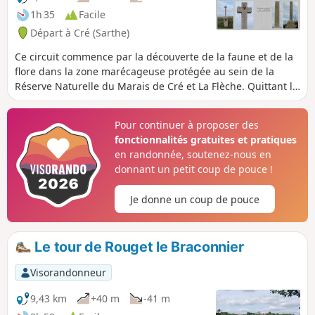
1h 35
Facile
Départ à Cré (Sarthe)
Ce circuit commence par la découverte de la faune et de la
flore dans la zone marécageuse protégée au sein de la
Réserve Naturelle du Marais de Cré et La Flèche. Quittant la
zone des marais, cette promenade se poursuit sur de
magnifiques chemins et/ou petites routes. agréablement
Pour continuer à proposer des
bordés d'espaces boisés. Une croix sculptée et gravée
fonctionnalités gratuites et pratiques
enrichit le parcours.
en randonnée, soutenez-nous en
donnant un petit coup de pouce !
Je donne un coup de pouce
Le tour de Rouget le Braconnier
Visorandonneur
9,43 km
+40 m
-41 m