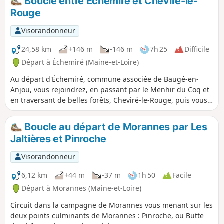
Boucle entre Échemiré et Cheviré-le-
habitants voués à sa cause, il fut trahi par sa propre
Rouge
cousine avant d'être jugé. Condamné aux travaux forcés à
perpétuité en Guyane, il y mourut en 1858.
Visorandonneur
24,58 km
+146 m
-146 m
7h 25
Difficile
Départ à Échemiré (Maine-et-Loire)
Au départ d'Échemiré, commune associée de Baugé-en-
Anjou, vous rejoindrez, en passant par le Menhir du Coq et
en traversant de belles forêts, Cheviré-le-Rouge, puis vous
reviendrez à votre point de départ, quasiment plein Sud,
par de beaux sentiers et des petites routes de campagne.
Boucle au départ de Morannes par Les
Jaltières et Pinroche
Visorandonneur
6,12 km
+44 m
-37 m
1h 50
Facile
Départ à Morannes (Maine-et-Loire)
Circuit dans la campagne de Morannes vous menant sur les
deux points culminants de Morannes : Pinroche, ou Butte