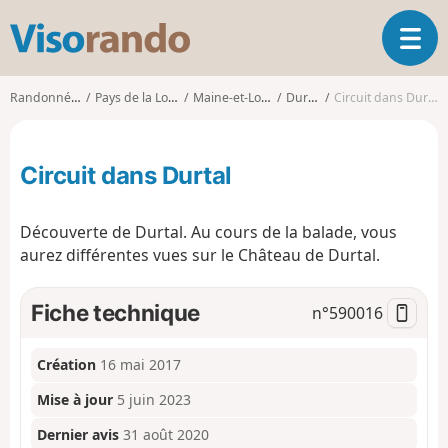
V
O
i
u
s
v
o
Randonnées
Pays de la Loire
Maine-et-Loire
Durtal
Circuit dans Durtal
r
r
i
a
r
n
Circuit dans Durtal
l
d
a
o
n
Découverte de Durtal. Au cours de la balade, vous
a
aurez différentes vues sur le Château de Durtal.
v
i
g
Fiche technique
n°
590016
a
t
i
Création
16 mai 2017
o
Mise à jour
5 juin 2023
n
Dernier avis
31 août 2020