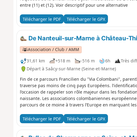
entre (11) et (12). Voir descriptif pour une alternative
Télécharger le PDF
Télécharger le GPX
De Nanteuil-sur-Marne à Château-Thi
Association / Club / AMM
31,61 km
+518 m
-516 m
6h
Très diff
Départ à Saâcy-sur-Marne (Seine-et-Marne)
Fin de ce parcours Francilien du "Via Colombani", pare
traverse pas moins de cinq pays Européens. l’identifica
l’occasion de rappeler son rôle majeur dans les fondati
naissante. Les associations colombaniennes européennes 
parcours de ce moine à travers l’Europe en marquant le
de bronze.
Télécharger le PDF
Télécharger le GPX