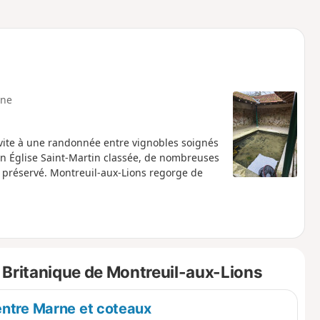
o
a
i
m
p
ne
vite à une randonnée entre vignobles soignés
son Église Saint-Martin classée, de nombreuses
 préservé. Montreuil-aux-Lions regorge de
 Britanique de Montreuil-aux-Lions
entre Marne et coteaux