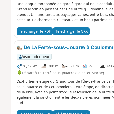
Une longue randonnée de gare à gare qui nous conduit de
Grand Morin en passant par une butte qui domine le Pla
étendu. Un itinéraire aux paysages variés, entre bois, ch
coteaux. De charmants ruisseaux et un beau patrimoine b
Télécharger le PDF
Télécharger le GPX
De La Ferté-sous-Jouarre à Coulommie
Visorandonneur
26,22 km
+380 m
-371 m
8h 35
Très d
Départ à La Ferté-sous-Jouarre (Seine-et-Marne)
Dix-huitième étape du Grand tour de l'Île-de-France par 
sous-Jouarre et de Coulommiers. Cette étape, de directi
de la Brie, avec en point d'orgue l'ascension de la butte 
également la jonction entre les deux rivières nommées Mo
Sud.