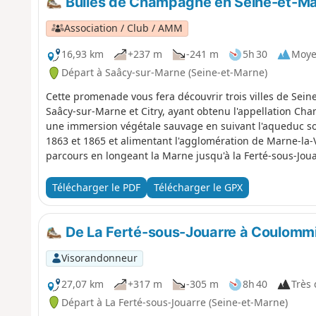
Bulles de Champagne en Seine-et-M
Association / Club / AMM
16,93 km
+237 m
-241 m
5h 30
Moy
Départ à Saâcy-sur-Marne (Seine-et-Marne)
Cette promenade vous fera découvrir trois villes de Sei
Saâcy-sur-Marne et Citry, ayant obtenu l'appellation Ch
une immersion végétale sauvage en suivant l'aqueduc sou
1863 et 1865 et alimentant l'agglomération de Marne-la-V
parcours en longeant la Marne jusqu'à la Ferté-sous-Joua
Télécharger le PDF
Télécharger le GPX
De La Ferté-sous-Jouarre à Coulommie
Visorandonneur
27,07 km
+317 m
-305 m
8h 40
Très d
Départ à La Ferté-sous-Jouarre (Seine-et-Marne)