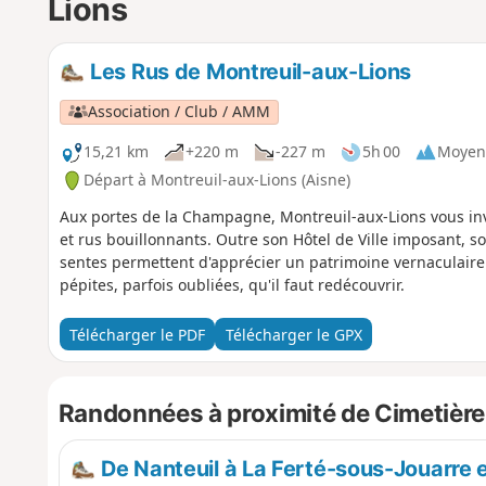
Lions
Les Rus de Montreuil-aux-Lions
Association / Club / AMM
15,21 km
+220 m
-227 m
5h 00
Moyen
Départ à Montreuil-aux-Lions (Aisne)
Aux portes de la Champagne, Montreuil-aux-Lions vous in
et rus bouillonnants. Outre son Hôtel de Ville imposant, 
sentes permettent d'apprécier un patrimoine vernaculaire
pépites, parfois oubliées, qu'il faut redécouvrir.
Télécharger le PDF
Télécharger le GPX
Randonnées à proximité de Cimetière
De Nanteuil à La Ferté-sous-Jouarre 