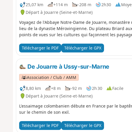
25,07 km
+114 m
-208 m
2h30
Moye
Départ à Jouarre (Seine-et-Marne)
Voyagez de l'Abbaye Notre-Dame de Jouarre, monastère
lieu de la dynastie Mérovingienne. Du plateau Briard aux
points de vues sur les cultures qui façonnent les paysage
Télécharger le PDF
Télécharger le GPX
De Jouarre à Ussy-sur-Marne
Association / Club / AMM
8,80 km
+8 m
-92 m
2h 30
Facile
Départ à Jouarre (Seine-et-Marne)
L'essaimage colombanien débute en France par le baptê
sur le chemin de son exil.
Télécharger le PDF
Télécharger le GPX