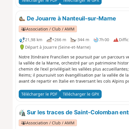
Télécharger le PDF
Télécharger le GPX
De Jouarre à Nanteuil-sur-Marne
Association / Club / AMM
21,98 km
+266 m
-344 m
7h 00
Diffic
Départ à Jouarre (Seine-et-Marne)
Notre Itinéraire Francilien se poursuit par un parcours 
la vallée de la Marne, orchestré par un patrimoine histo
chemin de l'exil privilégiait les vallées plus accueillantes
Reims; il poursuivit son évangélisation par la vallée de 
avant de repartir en Italie en traversant les cols Alpins p
Télécharger le PDF
Télécharger le GPX
Sur les traces de Saint-Colomban ent
Association / Club / AMM