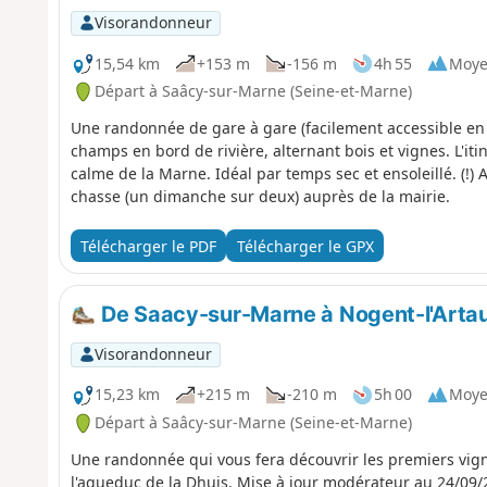
Visorandonneur
15,54 km
+153 m
-156 m
4h 55
Moy
Départ à Saâcy-sur-Marne (Seine-et-Marne)
Une randonnée de gare à gare (facilement accessible en 
champs en bord de rivière, alternant bois et vignes. L'i
calme de la Marne. Idéal par temps sec et ensoleillé. (!) 
chasse (un dimanche sur deux) auprès de la mairie.
Télécharger le PDF
Télécharger le GPX
De Saacy-sur-Marne à Nogent-l'Artau
Visorandonneur
15,23 km
+215 m
-210 m
5h 00
Moy
Départ à Saâcy-sur-Marne (Seine-et-Marne)
Une randonnée qui vous fera découvrir les premiers vig
l'aqueduc de la Dhuis. Mise à jour modérateur au 24/09/2