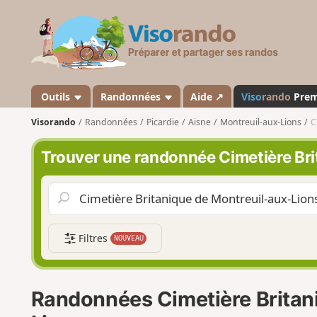
V
i
s
o
r
a
Outils
Randonnées
Aide ↗
Viso
rando
Pre
n
Visorando
Randonnées
Picardie
Aisne
Montreuil-aux-Lions
C
d
o
Trouver une randonnée Cimetière Bri
Filtres
NOUVEAU
Randonnées Cimetière Britan