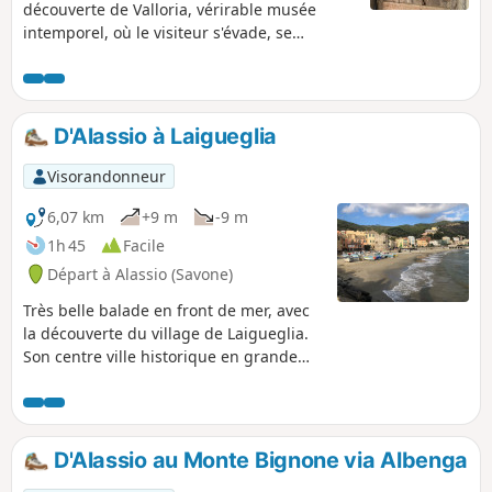
découverte de Valloria, vérirable musée
intemporel, où le visiteur s'évade, se
projette, se perd le temps d'un regard et la
traversée de Bellissimi aux multiples
mongolfières murales, laisseront tous les
randonneurs marqués par ce qu'ils ont vu
D'Alassio à Laigueglia
au cours de cet itinéraire.
Visorandonneur
6,07 km
+9 m
-9 m
1h 45
Facile
Départ à Alassio (Savone)
Très belle balade en front de mer, avec
la découverte du village de Laigueglia.
Son centre ville historique en grande
partie piétonnier, contient quelques
petites places et ruelles traditionnelles.
D'Alassio au Monte Bignone via Albenga