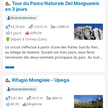
dans les lapiaz de ce terrain karstique.
Tour du Parco Naturale Del Marguareis
en 3 jours
Visorandonneur
35,76 km
+2 873 m
-2 888 m
3 jours
Difficile
Départ à Ormea (Coni)
Ce circuit s'effectue à partir d'une des Portes Sud du Parc,
au village de Viozene. Durant ces trois jours, vous ferez
l'ascension des deux sommets principaux du parc. Au Sud-
Est, le Monte Mongioie (2630m) et au Nord-Ouest, la Punta
Marguareis (2651m). Vous découvrirez la beauté des
paysages de ce magnifique massif karstique. Ce parc est
aussi un haut lieu mondialement connu par les
Rifugio Mongioie - Upega
spéléologues.
Visorandonneur
9,81 km
+615 m
-866 m
4h 35
Moyenne