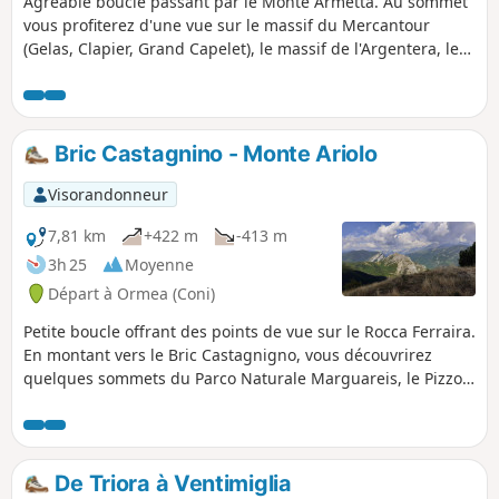
Agréable boucle passant par le Monte Armetta. Au sommet
vous profiterez d'une vue sur le massif du Mercantour
(Gelas, Clapier, Grand Capelet), le massif de l'Argentera, le
parc de Marguareis avec le Monte Mongioie. Au Sud vous
apercevrez clairement la ville d'Albenga et la cote
ligurienne.
Bric Castagnino - Monte Ariolo
Visorandonneur
7,81 km
+422 m
-413 m
3h 25
Moyenne
Départ à Ormea (Coni)
Petite boucle offrant des points de vue sur le Rocca Ferraira.
En montant vers le Bric Castagnigno, vous découvrirez
quelques sommets du Parco Naturale Marguareis, le Pizzo
d'Ormea, le Monte Mongioie ou encore la Cima delle Saline.
Le Monte Ariolo vous présentera un large panorama sur les
alpes ligures.
De Triora à Ventimiglia