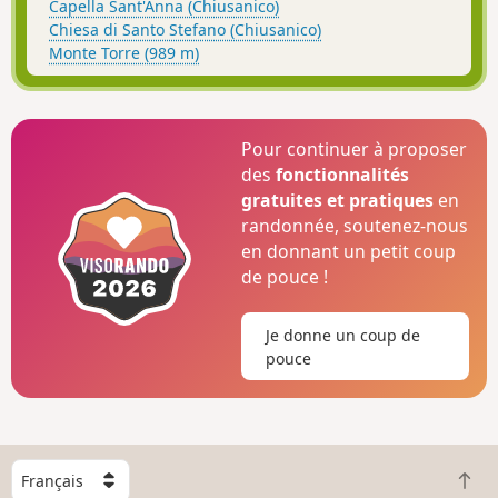
Capella Sant'Anna (Chiusanico)
Chiesa di Santo Stefano (Chiusanico)
Monte Torre (989 m)
Pour continuer à proposer
des
fonctionnalités
gratuites et pratiques
en
randonnée, soutenez-nous
en donnant un petit coup
de pouce !
Je donne un coup de
pouce
C
R
h