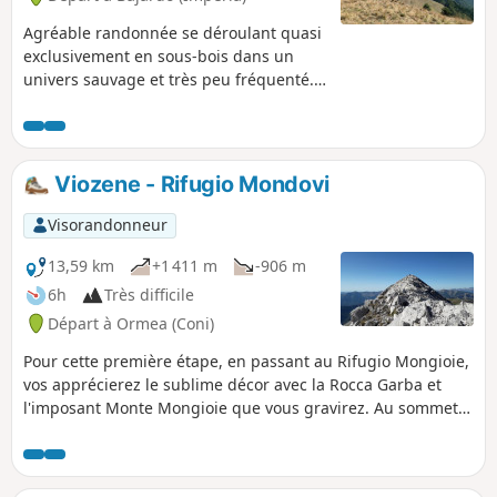
Agréable randonnée se déroulant quasi
exclusivement en sous-bois dans un
univers sauvage et très peu fréquenté.
L'itinéraire débouche sur un très beau
panorama depuis le sommet du Monte
Ceppo, s'étendant, par beau temps du
Massif de l'Estérel aux côtes ligures. Le
Viozene - Rifugio Mondovi
panorama sur les montagnes du
Mercantour et des pré-Alpes de Ligurie
Visorandonneur
est également exceptionnel.
13,59 km
+1 411 m
-906 m
6h
Très difficile
Départ à Ormea (Coni)
Pour cette première étape, en passant au Rifugio Mongioie,
vos apprécierez le sublime décor avec la Rocca Garba et
l'imposant Monte Mongioie que vous gravirez. Au sommet,
vous profiterez d'un panorama 360°, de la mer au Mont
Rose en passant par le Mercantour et le Mont Viso. Pour
rejoindre le Gias Gruppetti, vous vous sentirez bien seul