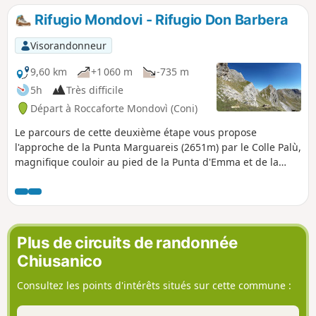
avançant de 50 mètres coté français, changement de décor
Rifugio Mondovi - Rifugio Don Barbera
total : vous contemplerez le superbe panorama sur le
Mercantour qui s'étend de l'Authion au Gélas.
Visorandonneur
9,60 km
+1 060 m
-735 m
5h
Très difficile
Départ à Roccaforte Mondovì (Coni)
Le parcours de cette deuxième étape vous propose
l'approche de la Punta Marguareis (2651m) par le Colle Palù,
magnifique couloir au pied de la Punta d'Emma et de la
Cima Bozano. Après un court passage assez aérien, vous
rejoindrez le Colle Torinesi et atteindrez aisément la Punta
Marguareis. Au sommet, point culminant des Alpes Ligures,
un panorama époustouflant sur les Alpes italiennes et le
Mercantour vous attendra. La descente présentée se fera
Plus de circuits de randonnée
par la voie directe (cotation T3).
Chiusanico
Consultez les points d'intérêts situés sur cette commune :