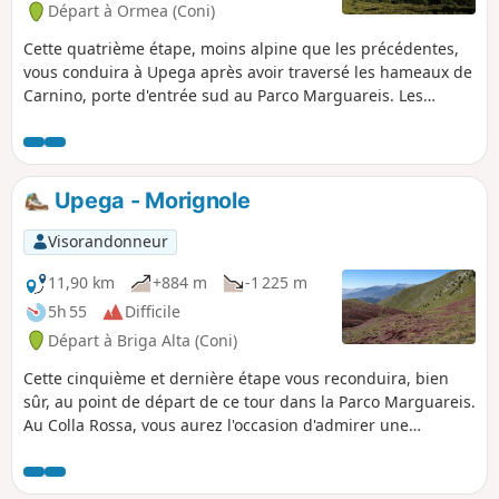
Départ à Ormea (Coni)
Cette quatrième étape, moins alpine que les précédentes,
vous conduira à Upega après avoir traversé les hameaux de
Carnino, porte d'entrée sud au Parco Marguareis. Les
paysages y sont encore variés, et vous aurez l'occasion de
revoir le Passo delle Saline, le Pian Comune et la Cima delle
Saline. Au cours de cette journée, vous franchirez un pont
tibétain, un passage qui reste toujours impressionnant.
Upega - Morignole
Visorandonneur
11,90 km
+884 m
-1 225 m
5h 55
Difficile
Départ à Briga Alta (Coni)
Cette cinquième et dernière étape vous reconduira, bien
sûr, au point de départ de ce tour dans la Parco Marguareis.
Au Colla Rossa, vous aurez l'occasion d'admirer une
dernière fois la Punta Marguareis et les cols et cimes que
vous aurez côtoyés les jours précédents. La croix de la
Pointe Marguareis est visible à la jumelle ou au zoom. En