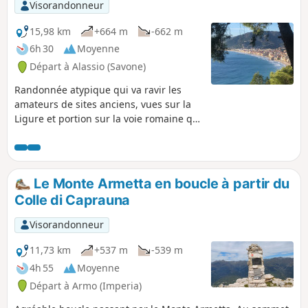
Visorandonneur
15,98 km
+664 m
-662 m
6h 30
Moyenne
Départ à Alassio (Savone)
Randonnée atypique qui va ravir les
amateurs de sites anciens, vues sur la
Ligure et portion sur la voie romaine qui
serpente le long de la côte. Intéressante
partie médiévale d'Albenga, avec ses
places et ses routes bordées de
bâtiments séculaires, les trois tours du
Le Monte Armetta en boucle à partir du
XIIIe siècle, et quelques autres vestiges
Colle di Caprauna
qui laisseront pantois les visiteurs d'un
jour que nous sommes.
Visorandonneur
11,73 km
+537 m
-539 m
4h 55
Moyenne
Départ à Armo (Imperia)