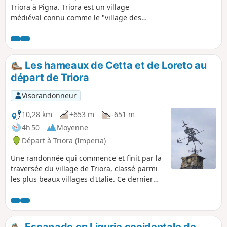
Triora à Pigna. Triora est un village
médiéval connu comme le "village des
sorcières" (il paese delle streghe). C'est
le village le plus important de la vallée
Argentina. Triora fait partie des plus
beaux villages d'Italie. Après avoir longé
Les hameaux de Cetta et de Loreto au
la Nervia, vous arriverez à Pigna. Le
départ de Triora
centre historique du village est
particulier pour ses ruelles disposées
Visorandonneur
en anneaux concentriques autour des
habitations. Pigna est aussi une station
10,28 km
+653 m
-651 m
thermale.
4h 50
Moyenne
Départ à Triora (Imperia)
Une randonnée qui commence et finit par la
traversée du village de Triora, classé parmi
les plus beaux villages d'Italie. Ce dernier
est un parfait exemple de village médiéval,
où chaque ruelle, chaque placette, chaque
mur et bâtiment témoignent de siècles
d'histoire et de traditions. La vallée boisée,
Escapade en Ligurie occidentale de