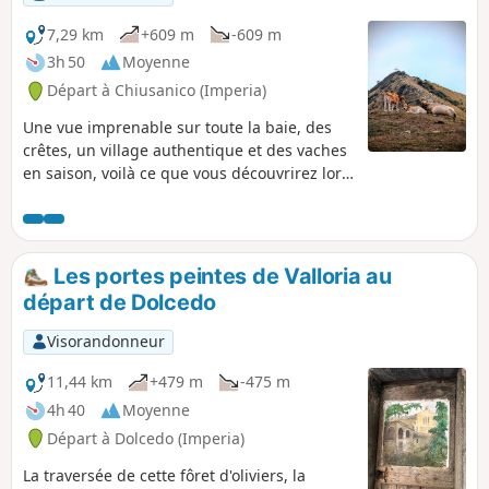
7,29 km
+609 m
-609 m
3h 50
Moyenne
Départ à Chiusanico (Imperia)
Une vue imprenable sur toute la baie, des
crêtes, un village authentique et des vaches
en saison, voilà ce que vous découvrirez lors
de cette randonnée. L'itinéraire est très bien
balisé.
Les portes peintes de Valloria au
départ de Dolcedo
Visorandonneur
11,44 km
+479 m
-475 m
4h 40
Moyenne
Départ à Dolcedo (Imperia)
La traversée de cette fôret d'oliviers, la