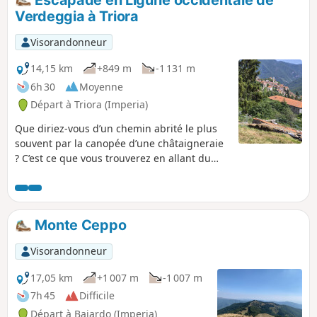
le vieux pont surplombant la vallée de
Verdeggia à Triora
l'Argentina, et les deux autres hameaux
traversés retiendront toute votre attention.
Visorandonneur
14,15 km
+849 m
-1 131 m
6h 30
Moyenne
Départ à Triora (Imperia)
Que diriez-vous d’un chemin abrité le plus
souvent par la canopée d’une châtaigneraie
? C’est ce que vous trouverez en allant du
village de Verdeggia à celui de Triora, le
fameux village des sorcières !
Monte Ceppo
Visorandonneur
17,05 km
+1 007 m
-1 007 m
7h 45
Difficile
Départ à Bajardo (Imperia)