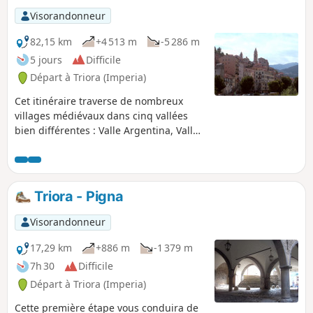
Visorandonneur
82,15 km
+4 513 m
-5 286 m
5 jours
Difficile
Départ à Triora (Imperia)
Cet itinéraire traverse de nombreux
villages médiévaux dans cinq vallées
bien différentes : Valle Argentina, Valle
Nervia, Valle Barbaira, Valle Bevera et
Valle Roja (Roya). Vous ferez étape dans
des villages typique de la Ligurie dont
certains comptent dans les "Plus beaux
Triora - Pigna
villages d'Italie".
Visorandonneur
17,29 km
+886 m
-1 379 m
7h 30
Difficile
Départ à Triora (Imperia)
Cette première étape vous conduira de