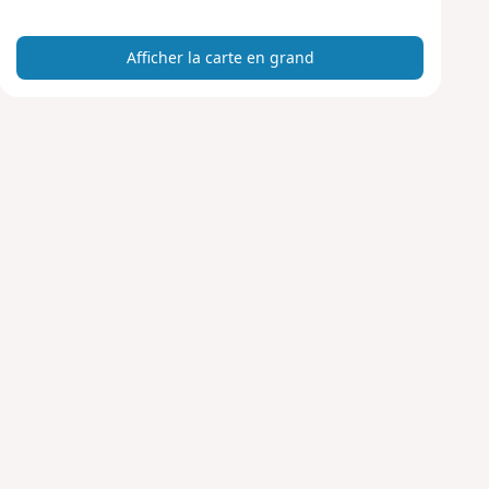
a
r
Afficher la carte en grand
t
e
e
n
g
r
a
n
d