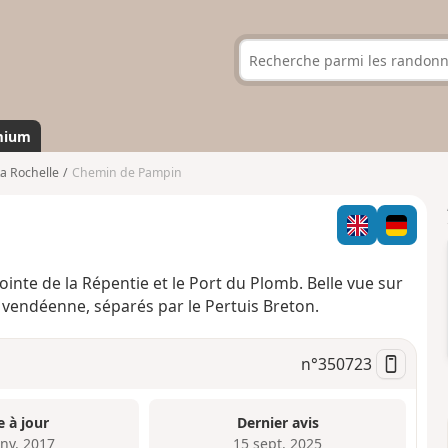
mium
a Rochelle
Chemin de Pampin
Pointe de la Répentie et le Port du Plomb. Belle vue sur
ôte vendéenne, séparés par le Pertuis Breton.
n°
350723
e à jour
Dernier avis
anv. 2017
15 sept. 2025