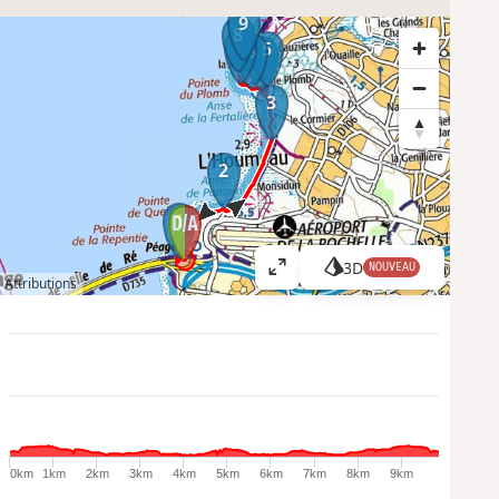
9
8
7
5
6
4
3
2
1
3D
NOUVEAU
A
Attributions
ff
i
c
h
e
r
l
a
0km
1km
2km
3km
4km
5km
6km
7km
8km
9km
c