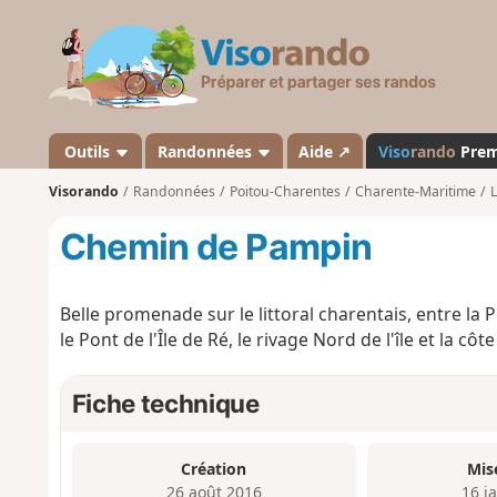
V
i
s
o
r
a
Outils
Randonnées
Aide ↗
Viso
rando
Pre
n
Visorando
Randonnées
Poitou-Charentes
Charente-Maritime
L
d
o
Chemin de Pampin
Belle promenade sur le littoral charentais, entre la 
le Pont de l'Île de Ré, le rivage Nord de l'île et la c
Fiche technique
Création
Mis
26 août 2016
16 j