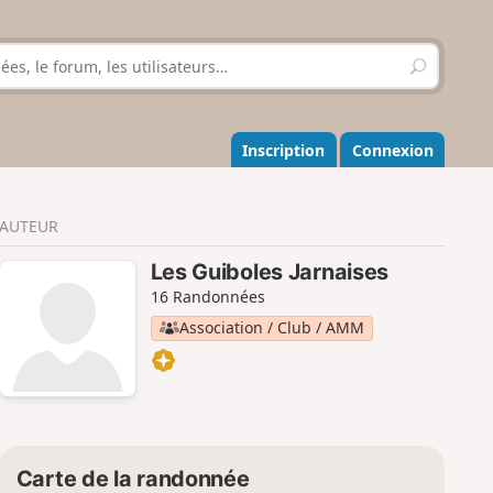
R
e
c
h
e
Inscription
Connexion
r
c
h
AUTEUR
e
r
Les Guiboles Jarnaises
16 Randonnées
Association / Club / AMM
Carte de la randonnée