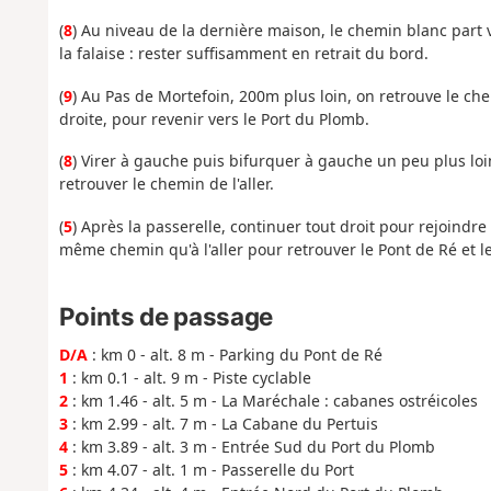
(
8
) Au niveau de la dernière maison, le chemin blanc part v
la falaise : rester suffisamment en retrait du bord.
(
9
) Au Pas de Mortefoin, 200m plus loin, on retrouve le ch
droite, pour revenir vers le Port du Plomb.
(
8
) Virer à gauche puis bifurquer à gauche un peu plus loin
retrouver le chemin de l'aller.
(
5
) Après la passerelle, continuer tout droit pour rejoindre
même chemin qu'à l'aller pour retrouver le Pont de Ré et l
Points de passage
D/A
: km 0 - alt. 8 m - Parking du Pont de Ré
1
: km 0.1 - alt. 9 m - Piste cyclable
2
: km 1.46 - alt. 5 m - La Maréchale : cabanes ostréicoles
3
: km 2.99 - alt. 7 m - La Cabane du Pertuis
4
: km 3.89 - alt. 3 m - Entrée Sud du Port du Plomb
5
: km 4.07 - alt. 1 m - Passerelle du Port