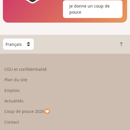
Je donne un coup de
pouce
C
R
h
e
o
t
i
o
s
CGU et confidentialité
u
i
r
s
Plan du site
e
s
n
e
Emplois
h
z
Actualités
a
u
u
n
Coup de pouce 2026
t
p
a
Contact
y