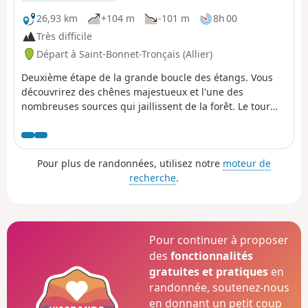
26,93 km
+104 m
-101 m
8h 00
Très difficile
Départ à Saint-Bonnet-Tronçais (Allier)
Deuxième étape de la grande boucle des étangs. Vous
découvrirez des chênes majestueux et l'une des
nombreuses sources qui jaillissent de la forêt. Le tour
complet de l'Étang de Saint-Bonnet-de-Tronçais vous
comblera par sa faune et sa flore. De longs chemins au
cœur de la forêt et la partie Ouest de l'étang de Pirot
Pour plus de randonnées, utilisez notre
moteur de
clôturera cette randonnée.
recherche
.
Pour continuer à proposer
des
fonctionnalités
gratuites et pratiques
en
randonnée, soutenez-nous
en donnant un petit coup