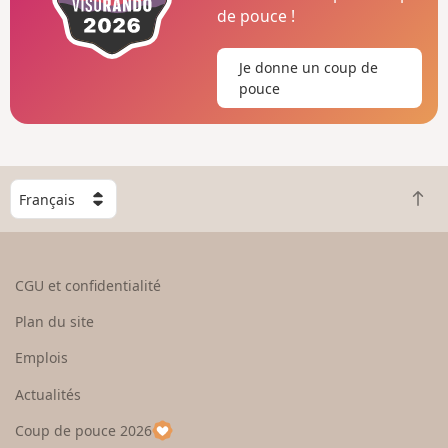
de pouce !
Je donne un coup de
pouce
C
R
h
e
o
t
i
o
s
CGU et confidentialité
u
i
r
s
Plan du site
e
s
n
e
Emplois
h
z
Actualités
a
u
u
n
Coup de pouce 2026
t
p