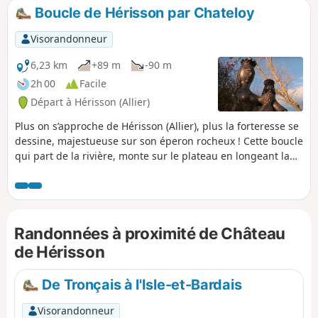
rocher, s'élèvent au-dessus des toits
Boucle de Hérisson par Chateloy
dominant l'Aumance dont le cours
protège naturellement le promontoire
Visorandonneur
fortifié.
6,23 km
+89 m
-90 m
2h 00
Facile
Départ à Hérisson (Allier)
Plus on s’approche de Hérisson (Allier), plus la forteresse se
dessine, majestueuse sur son éperon rocheux ! Cette boucle
qui part de la rivière, monte sur le plateau en longeant la
forteresse qui fait la réputation de ce petit village médiéval
niché en bord d’Aumance, pour rallier le hameau de
Châteloy, ancien site Gaulois, avant de revenir à Hérisson en
longeant la rivière.
Randonnées à proximité de Château
de Hérisson
De Tronçais à l'Isle-et-Bardais
Visorandonneur