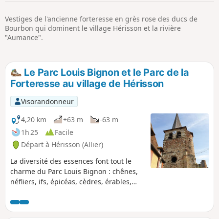
p
Vestiges de l'ancienne forteresse en grès rose des ducs de
Bourbon qui dominent le village Hérisson et la rivière
"Aumance".
Le Parc Louis Bignon et le Parc de la
Forteresse au village de Hérisson
Visorandonneur
4,20 km
+63 m
-63 m
1h 25
Facile
Départ à Hérisson (Allier)
La diversité des essences font tout le
charme du Parc Louis Bignon : chênes,
néfliers, ifs, épicéas, cèdres, érables,
saules, aulnes, acacias, mahonias,
corètes du Japon, bouleaux, etc. Les
vestiges de la forteresse perchée sur un