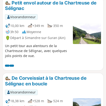
Petit envol autour de la Chartreuse de
p
Sélignac
Visorandonneur
10,00 km
+349 m
-350 m
3h 50
Moyenne
Départ à Simandre-sur-Suran (Ain)
Un petit tour aux alentours de la
Chartreuse de Sélignac, avec quelques
jolis points de vue.
De Corveissiat à la Chartreuse de
Sélignac en boucle
Visorandonneur
18,38 km
+528 m
-524 m