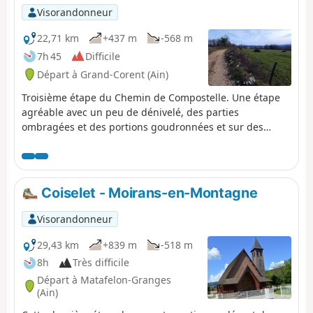
Visorandonneur
22,71 km
+437 m
-568 m
7h 45
Difficile
Départ à Grand-Corent (Ain)
Troisième étape du Chemin de Compostelle. Une étape
agréable avec un peu de dénivelé, des parties
ombragées et des portions goudronnées et sur des
sentiers de terre.
Coiselet - Moirans-en-Montagne
Visorandonneur
29,43 km
+839 m
-518 m
8h
Très difficile
Départ à Matafelon-Granges
(Ain)