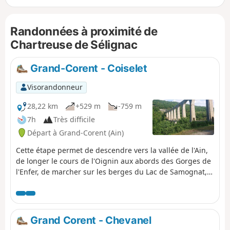
Randonnées à proximité de
Chartreuse de Sélignac
Grand-Corent - Coiselet
Visorandonneur
28,22 km
+529 m
-759 m
7h
Très difficile
Départ à Grand-Corent (Ain)
Cette étape permet de descendre vers la vallée de l'Ain,
de longer le cours de l'Oignin aux abords des Gorges de
l'Enfer, de marcher sur les berges du Lac de Samognat,
de suivre cette rivière jusque sa jonction avec le Lac de
Coiselet, le tout avec des paysages plutôt sympathiques.
Grand Corent - Chevanel