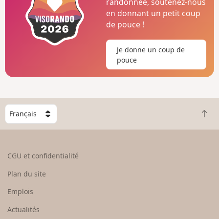
randonnée, soutenez-nous
en donnant un petit coup
de pouce !
Je donne un coup de
pouce
C
R
h
e
o
t
i
o
s
CGU et confidentialité
u
i
r
s
Plan du site
e
s
n
e
Emplois
h
z
Actualités
a
u