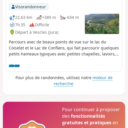
Visorandonneur
22,63 km
+389 m
-634 m
7h 35
Difficile
Départ à Vescles (Jura)
Parcours avec de beaux points de vue sur le lac du
Coiselet et le Lac de Conflans, qui fait parcourir quelques
petits hameaux typiques avec petites chapelles, lavoirs,
fours à pains ainsi que de jolis passages en sous-bois.
Pour plus de randonnées, utilisez notre
moteur de
recherche
.
Pour continuer à proposer
des
fonctionnalités
gratuites et pratiques
en