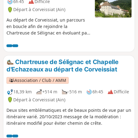
6h 45
Difficile
Départ à Corveissiat (Ain)
Au départ de Corveissiat, un parcours
en boucle afin de rejoindre la
Chartreuse de Sélignac en évoluant par
moment aux abords de quelques jolis
points de vues.
Chartreuse de Sélignac et Chapelle
d'Echazeaux au départ de Corveissiat
Association / Club / AMM
18,39 km
+514 m
-516 m
6h 45
Difficile
Départ à Corveissiat (Ain)
Deux sites emblématiques et de beaux points de vue par un
itinéraire varié. 20/10/2023 message de la modération :
itinéraire modifié pour éviter chemin de crête.