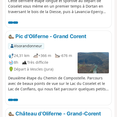
Cette dernière étape longue et sportive au départ de
Coiselet vous mème en un premier temps à Dortan en
traversant le bois de la Diesse, puis à Lavancia-Epercy
afin de rejoindre Jeurre en longeant la rivière La Bienne
pour terminer par une longue ascension en direction du
Viaduc de Villards d'Héria et pour arriver Moirans-en-
Montagne. Points de vue et Cascades sont au rendez-
Pic d'Oliferne - Grand Corent
vous.
Visorandonneur
24,31 km
+366 m
-676 m
8h
Très difficile
Départ à Vescles (Jura)
Deuxième étape du Chemin de Compostelle. Parcours
avec de beaux points de vue sur le Lac du Coiselet et le
Lac de Conflans, qui nous fait parcourir quelques petits
hameaux et traverser des sous-bois.
Château d'Oliferne - Grand-Corent