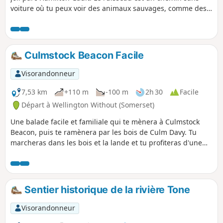
voiture où tu peux voir des animaux sauvages, comme des
loutres et des campagnols aquatiques. Viens un soir d'été
pour voir les chauves-souris voler au-dessus de ta tête et
attraper des insectes.
Culmstock Beacon Facile
Visorandonneur
7,53 km
+110 m
-100 m
2h 30
Facile
Départ à Wellington Without (Somerset)
Une balade facile et familiale qui te mènera à Culmstock
Beacon, puis te ramènera par les bois de Culm Davy. Tu
marcheras dans les bois et la lande et tu profiteras d'une
vue incroyable depuis le Beacon, si le temps le permet !
Sentier historique de la rivière Tone
Visorandonneur