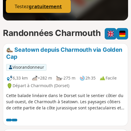
Testez
gratuitement
Randonnées Charmouth
Seatown depuis Charmouth via Golden
Cap
Visorandonneur
6,33 km
+282 m
-275 m
2h 35
Facile
Départ à Charmouth (Dorset)
Cette balade linéaire dans le Dorset suit le sentier côtier du
sud-ouest, de Charmouth à Seatown. Les paysages côtiers
de cette partie de la côte jurassique sont spectaculaires et
la balade passe par le point le plus haut de la côte du
Dorset, à Golden Cap.