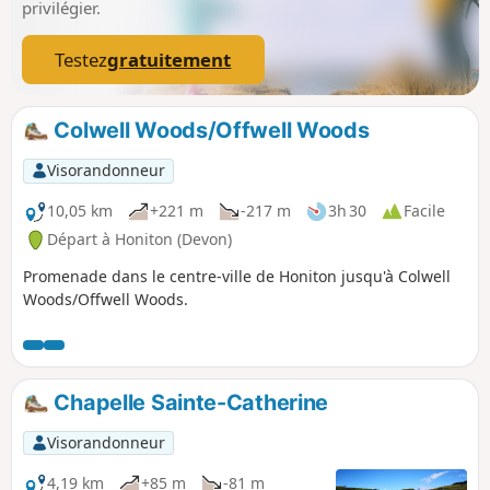
privilégier.
Testez
gratuitement
Colwell Woods/Offwell Woods
Visorandonneur
10,05 km
+221 m
-217 m
3h 30
Facile
Départ à Honiton (Devon)
Promenade dans le centre-ville de Honiton jusqu'à Colwell
Woods/Offwell Woods.
Chapelle Sainte-Catherine
Visorandonneur
4,19 km
+85 m
-81 m