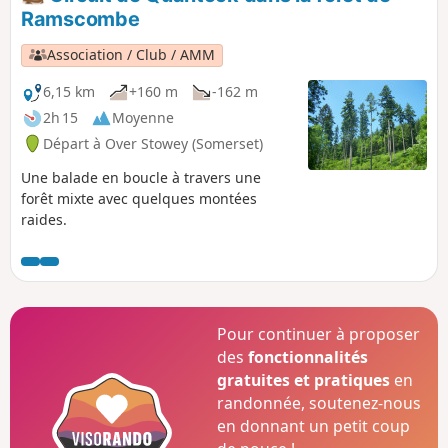
Glastonbury Tor.
Ramscombe
Association / Club / AMM
6,15 km
+160 m
-162 m
2h 15
Moyenne
Départ à Over Stowey (Somerset)
Une balade en boucle à travers une
forêt mixte avec quelques montées
raides.
Pour continuer à proposer
des
fonctionnalités
gratuites et pratiques
en
randonnée, soutenez-nous
en donnant un petit coup