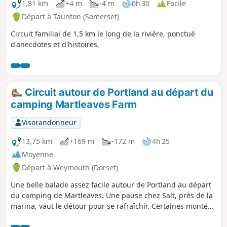
1,81 km
+4 m
-4 m
0h 30
Facile
Départ à Taunton (Somerset)
Circuit familial de 1,5 km le long de la rivière, ponctué
d'anecdotes et d'histoires.
Circuit autour de Portland au départ du
camping Martleaves Farm
Visorandonneur
13,75 km
+169 m
-172 m
4h 25
Moyenne
Départ à Weymouth (Dorset)
Une belle balade assez facile autour de Portland au départ
du camping de Martleaves. Une pause chez Salt, près de la
marina, vaut le détour pour se rafraîchir. Certaines montées
peuvent être un peu difficiles, mais une fois au sommet, la