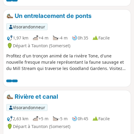
vue depuis The View est époustouflante.
Un entrelacement de ponts
Visorandonneur
1,97 km
+4 m
-4 m
0h 35
Facile
Départ à Taunton (Somerset)
Profitez d'un tronçon animé de la rivière Tone, d'une
nouvelle fresque murale représentant la faune sauvage et
du Mill Stream qui traverse les Goodland Gardens. Visitez
cet endroit en journée pour voir des aigrettes garzettes
chasser le poisson et, au crépuscule, vous serez peut-être
rejoint par des chauves-souris à la recherche de leur dîner.
Rivière et canal
Visorandonneur
2,63 km
+5 m
-5 m
0h 45
Facile
Départ à Taunton (Somerset)