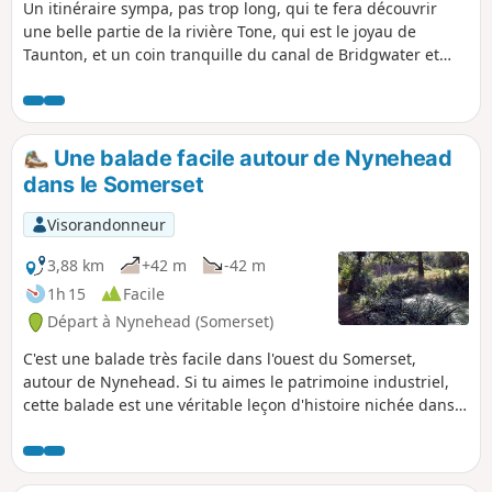
Un itinéraire sympa, pas trop long, qui te fera découvrir
une belle partie de la rivière Tone, qui est le joyau de
Taunton, et un coin tranquille du canal de Bridgwater et
Taunton. La faune est super présente.
Une balade facile autour de Nynehead
dans le Somerset
Visorandonneur
3,88 km
+42 m
-42 m
1h 15
Facile
Départ à Nynehead (Somerset)
C'est une balade très facile dans l'ouest du Somerset,
autour de Nynehead. Si tu aimes le patrimoine industriel,
cette balade est une véritable leçon d'histoire nichée dans
le paysage qui entoure le village. Ajoute à ça de superbes
vues et un itinéraire assez plat, et tu obtiens une petite
randonnée presque parfaite, avec plein de choses