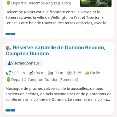
Départ à Holcombe Rogus (Devon)
Holcombe Rogus est à la frontière entre le Devon et le
Somerset, avec la ville de Wellington à l'est et Tiverton à
l'ouest. Cette balade traverse des terres agricoles, avec le
Grand Western Canal tout près et les Blackdown Hills au
sud.
Réserve naturelle de Dundon Beacon,
Compton Dundon
Visorandonneur
3,90 km
+96 m
-93 m
1h 25
Facile
Départ à Compton Dundon (Somerset)
Mosaïque de prairies calcaires, de broussailles, de bois
anciens de chênes, de bois secondaires et de plantations de
conifères sur la colline de Dundon. Le sommet de la colline
de Dundon abrite d'importants vestiges archéologiques,
notamment un fort, un tumulus de l'âge du bronze et une
ancienne carrière.