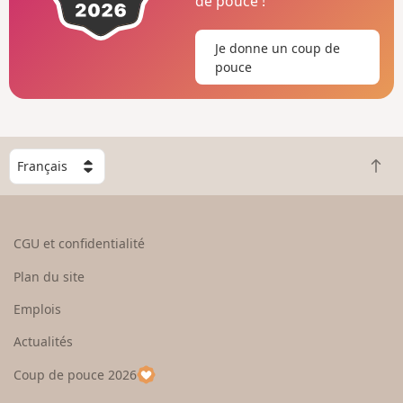
de pouce !
Je donne un coup de
pouce
C
R
h
e
o
t
i
o
s
CGU et confidentialité
u
i
r
s
Plan du site
e
s
n
e
Emplois
h
z
Actualités
a
u
u
n
Coup de pouce 2026
t
p
a