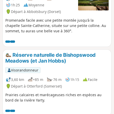
1h 25
Moyenne
Départ à Abbotsbury (Dorset)
Promenade facile avec une petite montée jusqu'à la
chapelle Sainte-Catherine, située sur une petite colline. Au
sommet, tu auras une belle vue à 360°.
Réserve naturelle de Bishopswood
Meadows (et Jan Hobbs)
Visorandonneur
3,60 km
+85 m
-76 m
1h 15
Facile
Départ à Otterford (Somerset)
Prairies calcaires et marécageuses riches en espèces au
bord de la rivière Yarty.