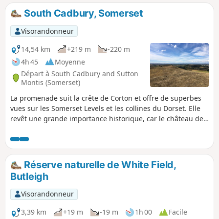
South Cadbury, Somerset
Visorandonneur
14,54 km
+219 m
-220 m
4h 45
Moyenne
Départ à South Cadbury and Sutton
Montis (Somerset)
La promenade suit la crête de Corton et offre de superbes
vues sur les Somerset Levels et les collines du Dorset. Elle
revêt une grande importance historique, car le château de
Cadbury est réputé être le château de Camelot, le château
du roi Arthur. Vous traverserez également l'ancien village
médiéval de Whitcombe. Le terrain est vallonné et peut être
boueux par temps humide. Pour vous motiver, vous pourrez
Réserve naturelle de White Field,
vous arrêter dans deux excellents pubs !
Butleigh
Visorandonneur
3,39 km
+19 m
-19 m
1h 00
Facile