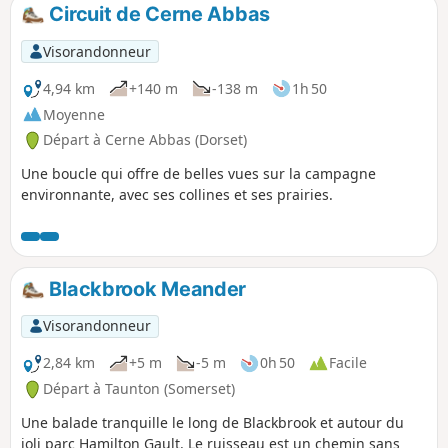
Circuit de Cerne Abbas
Visorandonneur
4,94 km
+140 m
-138 m
1h 50
Moyenne
Départ à Cerne Abbas (Dorset)
Une boucle qui offre de belles vues sur la campagne
environnante, avec ses collines et ses prairies.
Blackbrook Meander
Visorandonneur
2,84 km
+5 m
-5 m
0h 50
Facile
Départ à Taunton (Somerset)
Une balade tranquille le long de Blackbrook et autour du
joli parc Hamilton Gault. Le ruisseau est un chemin sans