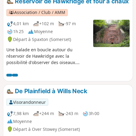
Réservoir de Hawkridge et four à chaux
Association / Club / AMM
4,01 km
+102 m
-97 m
1h 25
Moyenne
Départ à Spaxton (Somerset)
Une balade en boucle autour du
réservoir de Hawkridge avec la
possibilité d'observer des oiseaux.
Ensuite, traversée d'une forêt mixte et
d'une haute prairie avec vue sur les
Mendips et Glastonbury Tor. Le
prolongement d'un mile permet de
De Plainfield à Wills Neck
découvrir un four à chaux rénové et un
point de vue sur Hawkridge Common.
Visorandonneur
7,98 km
+244 m
-243 m
3h 00
Moyenne
Départ à Over Stowey (Somerset)