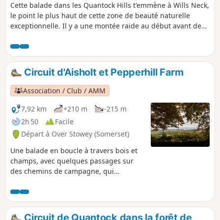
Cette balade dans les Quantock Hills t'emmène à Wills Neck,
le point le plus haut de cette zone de beauté naturelle
exceptionnelle. Il y a une montée raide au début avant de
pouvoir profiter des vues panoramiques.
Circuit d'Aisholt et Pepperhill Farm
Association / Club / AMM
7,92 km
+210 m
-215 m
2h 50
Facile
Départ à Over Stowey (Somerset)
Une balade en boucle à travers bois et
champs, avec quelques passages sur
des chemins de campagne, qui
emprunte une partie de la Quantock
Greenway. Tu pourras profiter de belles
vues sur les Somerset Levels et le canal
de Bristol jusqu'aux Mendips et
Circuit de Quantock dans la forêt de