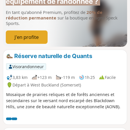
équipement de randonnée ?
En tant qu’abonné Premium, profitez de
20% de
réduction permanente
sur la boutique en ligne Speck
Sports.
J'en profite
Réserve naturelle de Quants
Visorandonneur
3,83 km
+123 m
-119 m
1h 25
Facile
Départ à West Buckland (Somerset)
Mosaïque de prairies reliques et de forêts anciennes et
secondaires sur le versant nord escarpé des Blackdown
Hills, une zone de beauté naturelle exceptionnelle (AONB).