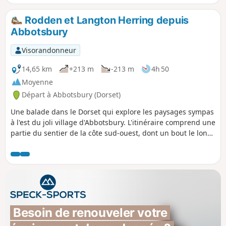
Rodden et Langton Herring depuis
Abbotsbury
Visorandonneur
14,65 km
+213 m
-213 m
4h 50
Moyenne
Départ à Abbotsbury (Dorset)
Une balade dans le Dorset qui explore les paysages sympas
à l'est du joli village d'Abbotsbury. L'itinéraire comprend une
partie du sentier de la côte sud-ouest, dont un bout le long
des rives de West Fleet, la lagune derrière Chesil Beach.
Besoin de renouveler votre 