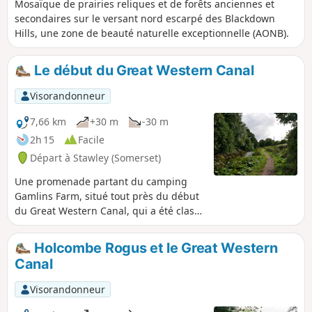
Mosaïque de prairies reliques et de forêts anciennes et
secondaires sur le versant nord escarpé des Blackdown
Hills, une zone de beauté naturelle exceptionnelle (AONB).
Le début du Great Western Canal
Visorandonneur
7,66 km
+30 m
-30 m
2h 15
Facile
Départ à Stawley (Somerset)
Une promenade partant du camping
Gamlins Farm, situé tout près du début
du Great Western Canal, qui a été classé
parc naturel et réserve naturelle. La
promenade a été fixée à environ 8 km,
Holcombe Rogus et le Great Western
mais la section du Devon dans son
Canal
ensemble fait 18 km, avec la possibilité
de marcher plus loin. Elle fait
Visorandonneur
également partie du réseau cyclable