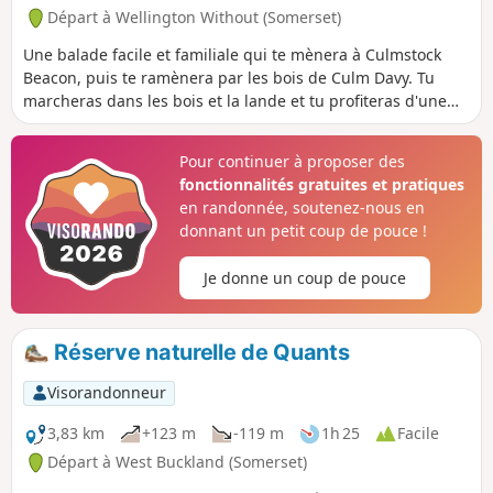
Départ à Wellington Without (Somerset)
Une balade facile et familiale qui te mènera à Culmstock
Beacon, puis te ramènera par les bois de Culm Davy. Tu
marcheras dans les bois et la lande et tu profiteras d'une
vue incroyable depuis le Beacon, si le temps le permet !
Pour continuer à proposer des
fonctionnalités gratuites et pratiques
en randonnée, soutenez-nous en
donnant un petit coup de pouce !
Je donne un coup de pouce
Réserve naturelle de Quants
Visorandonneur
3,83 km
+123 m
-119 m
1h 25
Facile
Départ à West Buckland (Somerset)