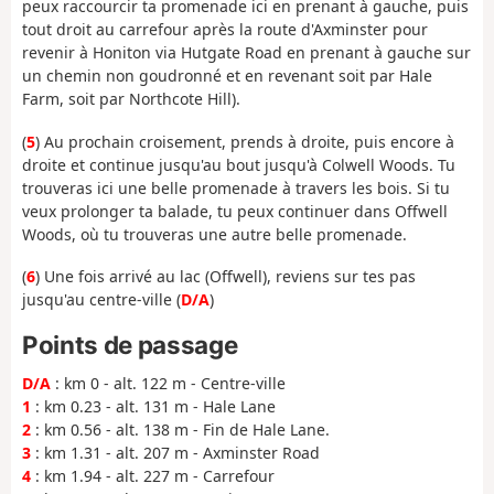
peux raccourcir ta promenade ici en prenant à gauche, puis
tout droit au carrefour après la route d'Axminster pour
revenir à Honiton via Hutgate Road en prenant à gauche sur
un chemin non goudronné et en revenant soit par Hale
Farm, soit par Northcote Hill).
(
5
) Au prochain croisement, prends à droite, puis encore à
droite et continue jusqu'au bout jusqu'à Colwell Woods. Tu
trouveras ici une belle promenade à travers les bois. Si tu
veux prolonger ta balade, tu peux continuer dans Offwell
Woods, où tu trouveras une autre belle promenade.
(
6
) Une fois arrivé au lac (Offwell), reviens sur tes pas
jusqu'au centre-ville (
D/A
)
Points de passage
D/A
: km 0 - alt. 122 m - Centre-ville
1
: km 0.23 - alt. 131 m - Hale Lane
2
: km 0.56 - alt. 138 m - Fin de Hale Lane.
3
: km 1.31 - alt. 207 m - Axminster Road
4
: km 1.94 - alt. 227 m - Carrefour