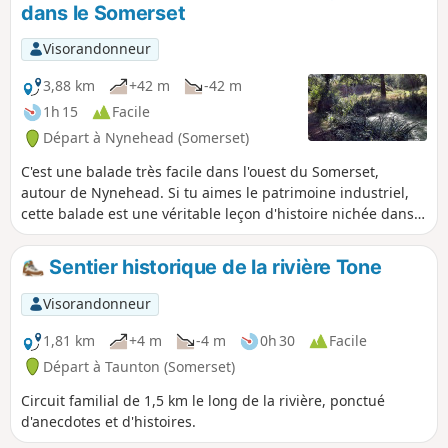
dans le Somerset
Visorandonneur
3,88 km
+42 m
-42 m
1h 15
Facile
Départ à Nynehead (Somerset)
C'est une balade très facile dans l'ouest du Somerset,
autour de Nynehead. Si tu aimes le patrimoine industriel,
cette balade est une véritable leçon d'histoire nichée dans
le paysage qui entoure le village. Ajoute à ça de superbes
vues et un itinéraire assez plat, et tu obtiens une petite
Sentier historique de la rivière Tone
randonnée presque parfaite, avec plein de choses
intéressantes à voir en chemin.
Visorandonneur
1,81 km
+4 m
-4 m
0h 30
Facile
Départ à Taunton (Somerset)
Circuit familial de 1,5 km le long de la rivière, ponctué
d'anecdotes et d'histoires.