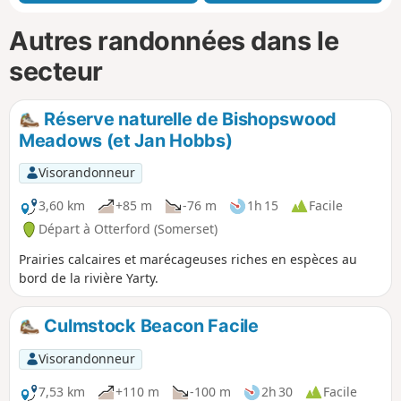
Autres randonnées dans le
secteur
Réserve naturelle de Bishopswood
Meadows (et Jan Hobbs)
Visorandonneur
3,60 km
+85 m
-76 m
1h 15
Facile
Départ à Otterford (Somerset)
Prairies calcaires et marécageuses riches en espèces au
bord de la rivière Yarty.
Culmstock Beacon Facile
Visorandonneur
7,53 km
+110 m
-100 m
2h 30
Facile