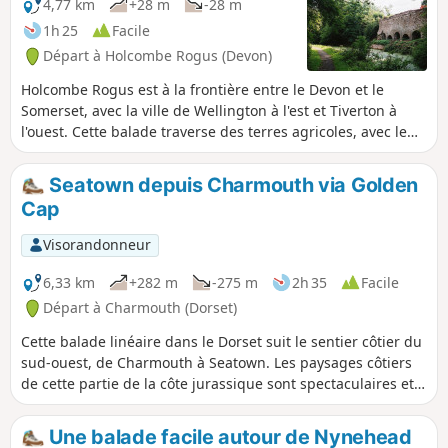
national, offrant ainsi une autre option
4,77 km
+28 m
-28 m
pour explorer la région. Il est possible
1h 25
Facile
de commencer la promenade à partir
Départ à Holcombe Rogus (Devon)
d'un petit parking, voir « Informations
pratiques ».
Holcombe Rogus est à la frontière entre le Devon et le
Somerset, avec la ville de Wellington à l'est et Tiverton à
l'ouest. Cette balade traverse des terres agricoles, avec le
Grand Western Canal tout près et les Blackdown Hills au
sud.
Seatown depuis Charmouth via Golden
Cap
Visorandonneur
6,33 km
+282 m
-275 m
2h 35
Facile
Départ à Charmouth (Dorset)
Cette balade linéaire dans le Dorset suit le sentier côtier du
sud-ouest, de Charmouth à Seatown. Les paysages côtiers
de cette partie de la côte jurassique sont spectaculaires et
la balade passe par le point le plus haut de la côte du
Dorset, à Golden Cap.
Une balade facile autour de Nynehead