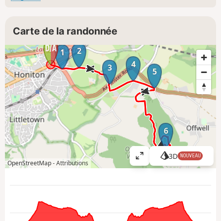
Carte de la randonnée
2
1
4
3
5
6
3D
NOUVEAU
A
OpenStreetMap -
Attributions
ff
i
c
h
e