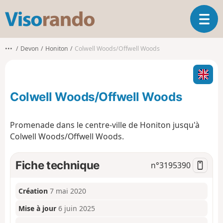
V
O
i
u
s
v
o
•••
Devon
Honiton
Colwell Woods/Offwell Woods
r
r
i
a
r
n
l
d
Colwell Woods/Offwell Woods
a
o
n
a
Promenade dans le centre-ville de Honiton jusqu'à
v
Colwell Woods/Offwell Woods.
i
g
a
Fiche technique
n°
3195390
t
i
o
Création
7 mai 2020
n
Mise à jour
6 juin 2025