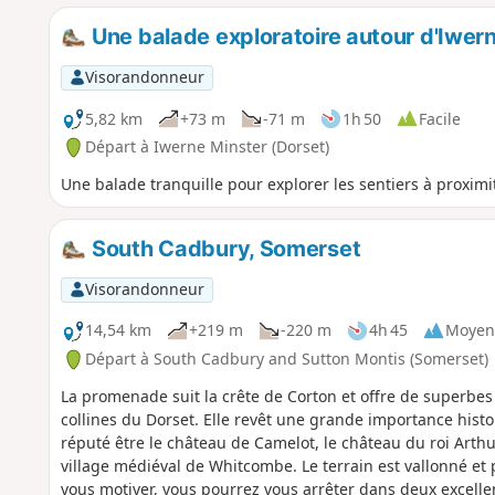
Une balade exploratoire autour d'Iwer
Visorandonneur
5,82 km
+73 m
-71 m
1h 50
Facile
Départ à Iwerne Minster (Dorset)
Une balade tranquille pour explorer les sentiers à proximité 
South Cadbury, Somerset
Visorandonneur
14,54 km
+219 m
-220 m
4h 45
Moyen
Départ à South Cadbury and Sutton Montis (Somerset)
La promenade suit la crête de Corton et offre de superbes 
collines du Dorset. Elle revêt une grande importance histo
réputé être le château de Camelot, le château du roi Arthu
village médiéval de Whitcombe. Le terrain est vallonné e
vous motiver, vous pourrez vous arrêter dans deux excelle