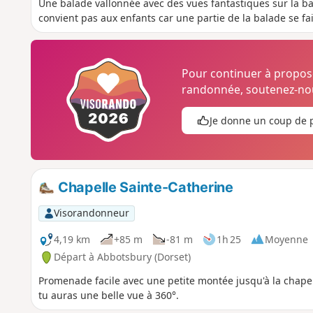
Une balade vallonnée avec des vues fantastiques sur la ba
convient pas aux enfants car une partie de la balade se f
Pour continuer à propo
randonnée, soutenez-nou
Je donne un coup de 
Chapelle Sainte-Catherine
Visorandonneur
4,19 km
+85 m
-81 m
1h 25
Moyenne
Départ à Abbotsbury (Dorset)
Promenade facile avec une petite montée jusqu'à la chapel
tu auras une belle vue à 360°.