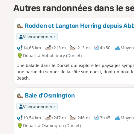
Autres randonnées dans le s
Rodden et Langton Herring depuis Ab
Visorandonneur
14,65 km
+213 m
-213 m
4h 50
Moyen
Départ à Abbotsbury (Dorset)
Une balade dans le Dorset qui explore les paysages sympas 
une partie du sentier de la côte sud-ouest, dont un bout le
Beach.
Baie d'Osmington
Visorandonneur
10,54 km
+247 m
-246 m
3h 45
Moyen
Départ à Osmington (Dorset)