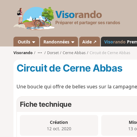
V
i
s
o
r
a
Outils
Randonnées
Aide ↗
Viso
rando
Pre
n
Visorando
•••
Dorset
Cerne Abbas
Circuit de Cerne Abbas
d
o
Circuit de Cerne Abbas
Une boucle qui offre de belles vues sur la campagne 
Fiche technique
Création
Mis
12 oct. 2020
13 o