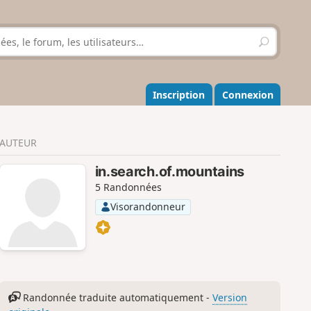
R
e
c
h
e
Inscription
Connexion
r
c
h
AUTEUR
e
r
in.search.of.mountains
5 Randonnées
Visorandonneur
Randonnée traduite automatiquement -
Version