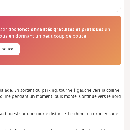
oser des
fonctionnalités gratuites et pratiques
en
us en donnant un petit coup de pouce !
e pouce
 balade. En sortant du parking, tourne à gauche vers la colline.
la colline pendant un moment, puis monte. Continue vers le nord
 sud-ouest sur une courte distance. Le chemin tourne ensuite