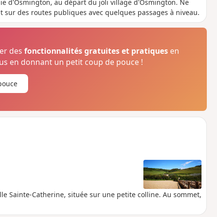
ie d'Osmington, au départ du joli village d'Osmington. Ne
ait sur des routes publiques avec quelques passages à niveau.
ser des
fonctionnalités gratuites et pratiques
en
s en donnant un petit coup de pouce !
pouce
le Sainte-Catherine, située sur une petite colline. Au sommet,