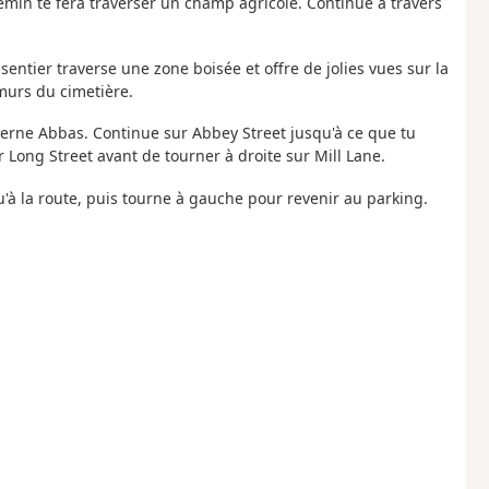
hemin te fera traverser un champ agricole. Continue à travers
sentier traverse une zone boisée et offre de jolies vues sur la
murs du cimetière.
e Cerne Abbas. Continue sur Abbey Street jusqu'à ce que tu
 Long Street avant de tourner à droite sur Mill Lane.
qu'à la route, puis tourne à gauche pour revenir au parking.