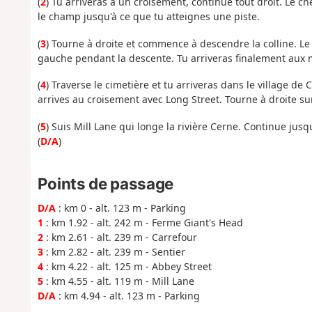
(
2
) Tu arriveras à un croisement, continue tout droit. Le c
le champ jusqu'à ce que tu atteignes une piste.
(
3
) Tourne à droite et commence à descendre la colline. Le 
gauche pendant la descente. Tu arriveras finalement aux 
(
4
) Traverse le cimetière et tu arriveras dans le village d
arrives au croisement avec Long Street. Tourne à droite sur
(
5
) Suis Mill Lane qui longe la rivière Cerne. Continue jus
(
D/A
)
Points de passage
D/A
: km 0 - alt. 123 m - Parking
1
: km 1.92 - alt. 242 m - Ferme Giant's Head
2
: km 2.61 - alt. 239 m - Carrefour
3
: km 2.82 - alt. 239 m - Sentier
4
: km 4.22 - alt. 125 m - Abbey Street
5
: km 4.55 - alt. 119 m - Mill Lane
D/A
: km 4.94 - alt. 123 m - Parking