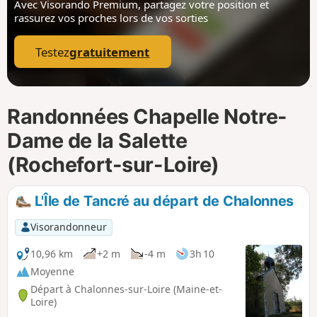
Avec Visorando Premium, partagez votre position
et
i
m
rassurez vos proches lors de vos sorties
p
Testez
gratuitement
Randonnées Chapelle Notre-
Dame de la Salette
(Rochefort-sur-Loire)
L'Île de Tancré au départ de Chalonnes
Visorandonneur
10,96 km
+2 m
-4 m
3h 10
Moyenne
Départ à Chalonnes-sur-Loire (Maine-et-
Loire)