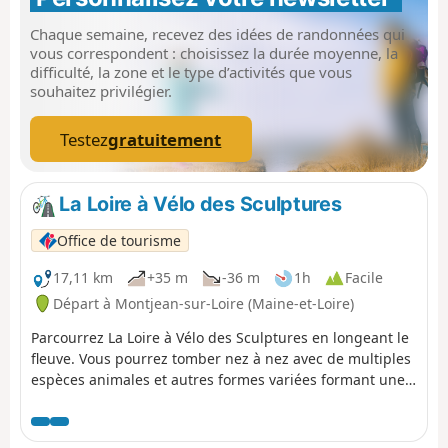
et l'entrée dans l'agglomération angevine, terme du
périple de trois jours.
Chaque semaine, recevez des idées de randonnées qui
vous correspondent : choisissez la durée moyenne, la
difficulté, la zone et le type d’activités que vous
souhaitez privilégier.
Testez
gratuitement
La Loire à Vélo des Sculptures
Office de tourisme
17,11 km
+35 m
-36 m
1h
Facile
Départ à Montjean-sur-Loire (Maine-et-Loire)
Parcourrez La Loire à Vélo des Sculptures en longeant le
fleuve. Vous pourrez tomber nez à nez avec de multiples
espèces animales et autres formes variées formant une
galerie à ciel ouvert. Une quarantaine de sculptures
monumentales (et quelques fresques peintes)
accompagne votre balade sur environ 17 km et vous