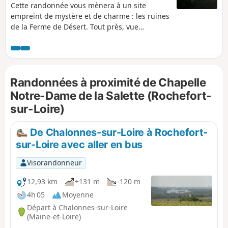
Cette randonnée vous mènera à un site
empreint de mystère et de charme : les ruines
de la Ferme de Désert. Tout près, vue
magnifique sur le fleuve, le pont de l’Alleud et
l’Île de Chalonnes. Puis, elle se poursuit vers
la Vallée, île emprisonnée entre le Louet, bras
de la Loire, et le fleuve royal. Les « boires »,
Randonnées à proximité de Chapelle
ces bras de Loire, souvent à sec pendant l’été,
agrémentent la fin du parcours. À noter la
Notre-Dame de la Salette (Rochefort-
disposition des maisons ou des hameaux,
sur-Loire)
surélevés sur un tertre pour se protéger des
crues. Pour le franchissement du Louet et
De Chalonnes-sur-Loire à Rochefort-
l'organisation pour le retour, voir les
sur-Loire avec aller en bus
informations pratiques.
Visorandonneur
12,93 km
+131 m
-120 m
4h 05
Moyenne
Départ à Chalonnes-sur-Loire
(Maine-et-Loire)