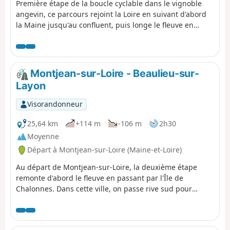
Première étape de la boucle cyclable dans le vignoble
angevin, ce parcours rejoint la Loire en suivant d'abord
la Maine jusqu'au confluent, puis longe le fleuve en
passant sous le vignoble de Savennières. Une petite
étape à Béhuard est nécessaire pour découvrir ce lieu si
particulier, puis retour rive nord jusqu'au Port Giraud, où
on franchit l'un des bras de la Loire pour emprunter de
Montjean-sur-Loire - Beaulieu-sur-
petites routes de l'Île de Chalonnes et rejoindre
Layon
Montjean-sur-Loire, terme de cette première journée.
Visorandonneur
25,64 km
+114 m
-106 m
2h30
Moyenne
Départ à Montjean-sur-Loire (Maine-et-Loire)
Au départ de Montjean-sur-Loire, la deuxième étape
remonte d'abord le fleuve en passant par l'Île de
Chalonnes. Dans cette ville, on passe rive sud pour
escalader la Corniche Angevine qu'on suit sur quelques
kilomètres, avant de se laisser glisser dans la vallée du
Layon. En suivant la voie verte qui longe la rivière, on