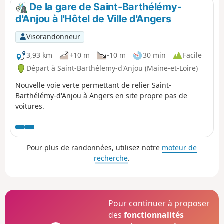
atteint tranquillement le Pont Barré, lieu d'une bataille
De la gare de Saint-Barthélémy-
vendéenne et terme de cette étape.
d'Anjou à l'Hôtel de Ville d'Angers
Visorandonneur
3,93 km
+10 m
-10 m
30 min
Facile
Départ à Saint-Barthélemy-d'Anjou (Maine-et-Loire)
Nouvelle voie verte permettant de relier Saint-
Barthélémy-d'Anjou à Angers en site propre pas de
voitures.
Pour plus de randonnées, utilisez notre
moteur de
recherche
.
Pour continuer à proposer
des
fonctionnalités