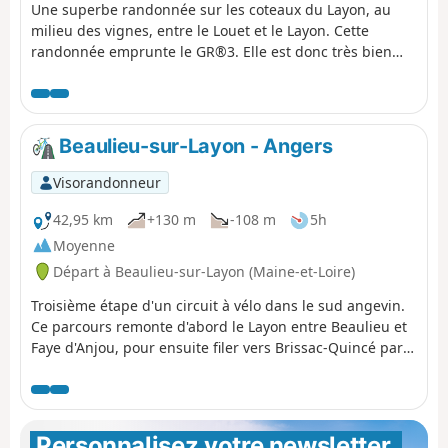
Une superbe randonnée sur les coteaux du Layon, au
milieu des vignes, entre le Louet et le Layon. Cette
randonnée emprunte le GR®3. Elle est donc très bien
balisée en Rouge et Blanc.
Beaulieu-sur-Layon - Angers
Visorandonneur
42,95 km
+130 m
-108 m
5h
Moyenne
Départ à Beaulieu-sur-Layon (Maine-et-Loire)
Troisième étape d'un circuit à vélo dans le sud angevin.
Ce parcours remonte d'abord le Layon entre Beaulieu et
Faye d'Anjou, pour ensuite filer vers Brissac-Quincé par
forêts et vignobles. Laissant l'imposant château derrière
soi, on rejoint ensuite le chapelet de villages qui bordent
la Loire, pour descendre ensuite jusqu'aux Ponts-de-Cé.
Le franchissement du fleuve marque la fin du vignoble,
Personnalisez votre newsletter 