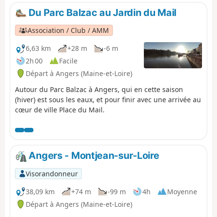
invite à des moments de contemplation en faisant appel
Du Parc Balzac au Jardin du Mail
à votre imaginaire et votre interprétation.
Association / Club / AMM
6,63 km
+28 m
-6 m
2h 00
Facile
Départ à Angers (Maine-et-Loire)
Autour du Parc Balzac à Angers, qui en cette saison
(hiver) est sous les eaux, et pour finir avec une arrivée au
cœur de ville Place du Mail.
Angers - Montjean-sur-Loire
Visorandonneur
38,09 km
+74 m
-99 m
4h
Moyenne
Départ à Angers (Maine-et-Loire)