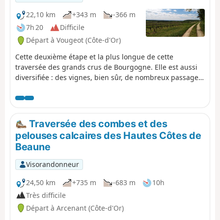
22,10 km
+343 m
-366 m
7h 20
Difficile
Départ à Vougeot (Côte-d'Or)
Cette deuxième étape et la plus longue de cette
traversée des grands crus de Bourgogne. Elle est aussi
diversifiée : des vignes, bien sûr, de nombreux passages
sur les hauteurs et en forêt, et quelques belles touches
patrimoniales à Nuits-Saint-Georges et à Villers-la-Faye.
Traversée des combes et des
pelouses calcaires des Hautes Côtes de
Beaune
Visorandonneur
24,50 km
+735 m
-683 m
10h
Très difficile
Départ à Arcenant (Côte-d'Or)