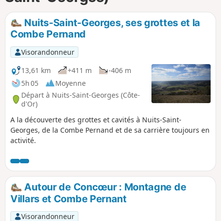
p
Nuits-Saint-Georges, ses grottes et la
Combe Pernand
Visorandonneur
13,61 km
+411 m
-406 m
5h 05
Moyenne
Départ à Nuits-Saint-Georges (Côte-
d'Or)
A la découverte des grottes et cavités à Nuits-Saint-
Georges, de la Combe Pernand et de sa carrière toujours en
activité.
Autour de Concœur : Montagne de
Villars et Combe Pernant
Visorandonneur