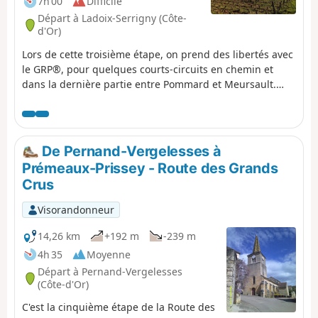
7h 00
Difficile
Les lignes jaunes et rouges (YR) indiquant le RDGC
Départ à Ladoix-Serrigny (Côte-
facilitent l'orientation.
d'Or)
Lors de cette troisième étape, on prend des libertés avec
le GRP®, pour quelques courts-circuits en chemin et
dans la dernière partie entre Pommard et Meursault.
Des vignes, des grands crus, du patrimoine et de beaux
panoramas sont au rendez-vous.
De Pernand-Vergelesses à
Prémeaux-Prissey - Route des Grands
Crus
Visorandonneur
14,26 km
+192 m
-239 m
4h 35
Moyenne
Départ à Pernand-Vergelesses
(Côte-d'Or)
C'est la cinquième étape de la Route des