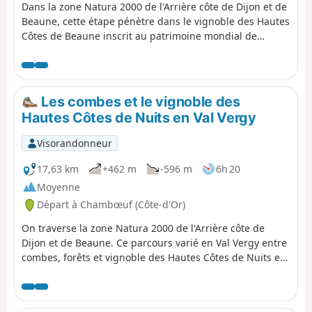
Dans la zone Natura 2000 de l'Arrière côte de Dijon et de
Beaune, cette étape pénètre dans le vignoble des Hautes
Côtes de Beaune inscrit au patrimoine mondial de
l'UNESCO au titre de paysage culturel des Climats du
vignoble de Bourgogne. On parcourt combes, forêts,
plateaux, pelouses calcaires et vignoble à la découverte
d'un patrimoine constitué de lavoirs, d'une abbaye et
Les combes et le vignoble des
d'une nécropole néolithique.
Hautes Côtes de Nuits en Val Vergy
Visorandonneur
17,63 km
+462 m
-596 m
6h 20
Moyenne
Départ à Chambœuf (Côte-d'Or)
On traverse la zone Natura 2000 de l'Arrière côte de
Dijon et de Beaune. Ce parcours varié en Val Vergy entre
combes, forêts et vignoble des Hautes Côtes de Nuits est
inscrit au patrimoine mondial de l'UNESCO au titre de
paysage culturel des Climats du vignoble de Bourgogne.
Les ruines du plus puissant château-fort de la région