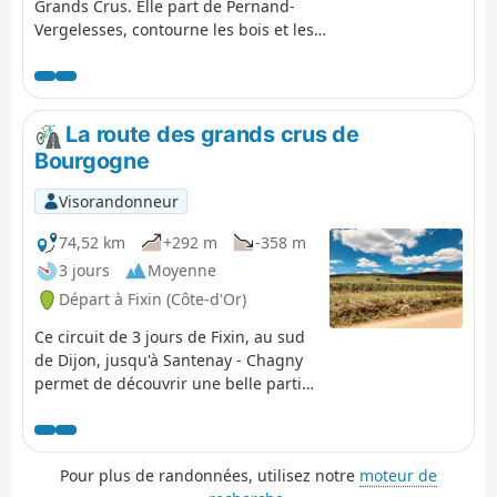
Grands Crus. Elle part de Pernand-
Vergelesses, contourne les bois et les
vignobles jusqu'aux villages de Magny-
lès-Villers et Villers-la-Faye, puis fait le
tour de la carrière et descend vers
Prémeaux-Prissey. Elle est accessible aux
La route des grands crus de
chiens et traverse des vignobles et la
Bourgogne
campagne.
Visorandonneur
74,52 km
+292 m
-358 m
3 jours
Moyenne
Départ à Fixin (Côte-d'Or)
Ce circuit de 3 jours de Fixin, au sud
de Dijon, jusqu'à Santenay - Chagny
permet de découvrir une belle partie
du vignoble Bourguignon. Tous les
villages et villes traversés ont leur
propre histoire liée autant à celle de
Pour plus de randonnées, utilisez notre
moteur de
France qu'à celle du vin. Au mois de