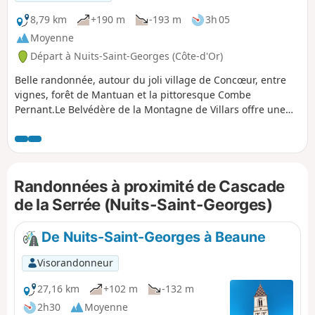
8,79 km
+190 m
-193 m
3h 05
Moyenne
Départ à Nuits-Saint-Georges (Côte-d'Or)
Belle randonnée, autour du joli village de Concœur, entre
vignes, forêt de Mantuan et la pittoresque Combe
Pernant.Le Belvédère de la Montagne de Villars offre une
très belle vue sur la Vallée du Meuzin et le vignoble des
Hautes Côtes de Nuits.Les pelouses des falaises de la
Combe Pernant sont couvertes de fleurs au printemps.
Randonnées à proximité de Cascade
de la Serrée (Nuits-Saint-Georges)
De Nuits-Saint-Georges à Beaune
Visorandonneur
27,16 km
+102 m
-132 m
2h30
Moyenne