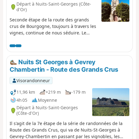
Départ à Nuits-Saint-Georges (Côte-
d'Or)
Seconde étape de la route des grands
crus de Bourgogne, toujours à travers les
vignes, continue de nous séduire. Le
passage d'un coteau à un autre offre
quelques bonnes montées, mais rien de
trop sévère. Par contre, cela nous permet
de prendre de la hauteur et de découvrir
Nuits St Georges à Gevrey
un beau panorama sur toute l'étendue du
Chambertin - Route des Grands Crus
vignoble. La traversée des villes et
villages, Aloxe-Corton et son magnifique
Visorandonneur
château, Savigny-lès-Beaune et Beaune.
11,96 km
+219 m
-179 m
4h 05
Moyenne
Départ à Nuits-Saint-Georges
(Côte-d'Or)
Il s'agit de la 7e étape de la série de randonnées de la
Route des Grands Crus, qui va de Nuits-St-Georges à
Gevrey-Chambertin en passant par les vignobles, les