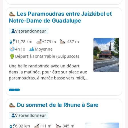
Les Paramoudras entre Jaizkibel et
Notre-Dame de Guadalupe
Visorandonneur
11,78 km
+279 m
-487 m
4h 10
Moyenne
Départ à Fontarrabie (Guipuscoa)
Une belle randonnée avec un départ
dans la matinée, pour être sur place aux
paramoudras, à marée basse vers midi,
et profiter pleinement du site au moment
du pique-nique avant le retour en début
d'après-midi. Ce sens a été choisi pour
diminuer le dénivelé, par contre certaines
Du sommet de la Rhune à Sare
parties du parcours peuvent être raides
et nécessiter un certain effort physique.
Visorandonneur
Les sentiers peuvent également être
étroits et accidentés par endroits, ce qui
6,92 km
+11 m
-845 m