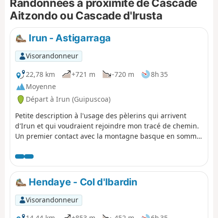
Randonnées à proximité de Cascade
cascade est magnifique pour ceux qui
arriveront à s'approcher.
Aitzondo ou Cascade d'Irusta
Irun - Astigarraga
Visorandonneur
22,78 km
+721 m
-720 m
8h 35
Moyenne
Départ à Irun (Guipuscoa)
Petite description à l'usage des pèlerins qui arrivent
d'Irun et qui voudraient rejoindre mon tracé de chemin.
Un premier contact avec la montagne basque en somme.
Vous pourrez profiter des cidreries (sargardotegia),
restaurants typiques où on y boit à volonté (voir à satiété
!) le cidre basque. Première étape du Camino Vasco del
Interior.
Hendaye - Col d'Ibardin
Visorandonneur
14,44 km
+853 m
-452 m
6h 35