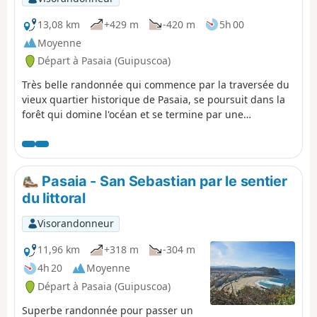
13,08 km
+429 m
-420 m
5h 00
Moyenne
Départ à Pasaia (Guipuscoa)
Très belle randonnée qui commence par la traversée du
vieux quartier historique de Pasaia, se poursuit dans la
forêt qui domine l'océan et se termine par une
promenade-découverte de la magnifique ville de
Donostia. Attention ! Prendre une navette est nécessaire
pour effectuer cette randonnée
Pasaia - San Sebastian par le sentier
du littoral
Visorandonneur
11,96 km
+318 m
-304 m
4h 20
Moyenne
Départ à Pasaia (Guipuscoa)
Superbe randonnée pour passer un