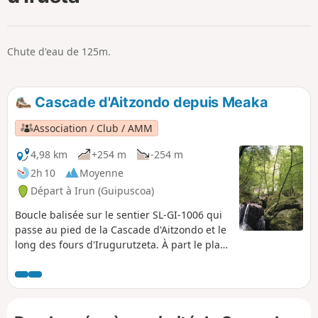
p
Chute d'eau de 125m.
Cascade d'Aitzondo depuis Meaka
Association / Club / AMM
4,98 km
+254 m
-254 m
2h 10
Moyenne
Départ à Irun (Guipuscoa)
Boucle balisée sur le sentier SL-GI-1006 qui
passe au pied de la Cascade d'Aitzondo et le
long des fours d'Irugurutzeta. À part le plan
incliné du départ et l'escalier à suivre, le
reste de la randonnée est une agréable
balade ombragée en grande partie et sans
difficulté majeure. Le spectacle de la grande