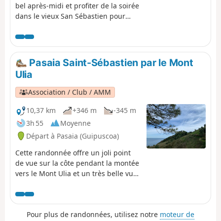
bel après-midi et profiter de la soirée
dans le vieux San Sébastien pour
déguster tapas et pintxos.
Pasaia Saint-Sébastien par le Mont
Ulia
Association / Club / AMM
10,37 km
+346 m
-345 m
3h 55
Moyenne
Départ à Pasaia (Guipuscoa)
Cette randonnée offre un joli point
de vue sur la côte pendant la montée
vers le Mont Ulia et un très belle vue
sur la baie de Saint Sébastien
pendant la descente vers la ville.
L'aller se fait avec une traversée en
Pour plus de randonnées, utilisez notre
moteur de
bateau et le retour se fait en bus.