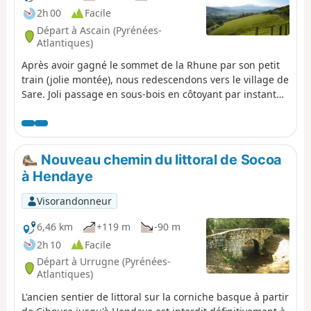
demande une attention particulière lors
2h 00
Facile
de la marche. Il est donc recommandé
Départ à Ascain (Pyrénées-
d’avoir une bonne condition physique et
Atlantiques)
une expérience minimale en randonnée.
Après avoir gagné le sommet de la Rhune par son petit
Attention : ce tracé n'est pas une boucle,
train (jolie montée), nous redescendons vers le village de
prévoir deux véhicules.
Sare. Joli passage en sous-bois en côtoyant par instant
les chevaux en liberté.
Nouveau chemin du littoral de Socoa
à Hendaye
Visorandonneur
6,46 km
+119 m
-90 m
2h 10
Facile
Départ à Urrugne (Pyrénées-
Atlantiques)
L'ancien sentier de littoral sur la corniche basque à partir