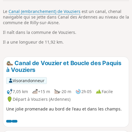
p
Le
Canal (embranchement) de Vouziers
est un canal, chenal
navigable qui se jette dans Canal des Ardennes au niveau de la
commune de Rilly-sur-Aisne.
Il naît dans la commune de Vouziers.
Il a une longueur de 11,92 km.
Canal de Vouzier et Boucle des Paquis
à Vouziers
Visorandonneur
7,05 km
+15 m
-20 m
2h 05
Facile
Départ à Vouziers (Ardennes)
Une jolie promenade au bord de l'eau et dans les champs.