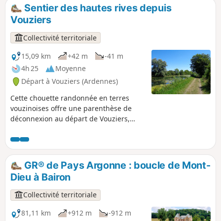
Sentier des hautes rives depuis
Vouziers
Collectivité territoriale
15,09 km
+42 m
-41 m
4h 25
Moyenne
Départ à Vouziers (Ardennes)
Cette chouette randonnée en terres
vouzinoises offre une parenthèse de
déconnexion au départ de Vouziers,
dans une ambiance champêtre entre
champs, espaces boisés et quiétude du
chemin de halage le long du canal.
GR® de Pays Argonne : boucle de Mont-
Dieu à Bairon
Collectivité territoriale
81,11 km
+912 m
-912 m