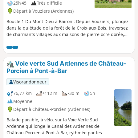
25h 45
Très difficile
Départ à Vouziers (Ardennes)
Boucle 1 Du Mont Dieu à Bairon : Depuis Vouziers, plongez
dans la quiétude de la forêt de la Croix-aux-Bois, traversez
de charmants villages aux maisons de pierre ocre dorée,
laissez-vous inspirer par l’héritage des moines chartreux du
Mont Dieu et émerveillez-vous devant la vallée des écluses
et de l’Aisne. Le GR® de Pays Argonne invite à une escapade
nature au cœur d'un territoire authentique, entre forêts
Voie verte Sud Ardennes de Château-
profondes, vallons secrets et villages de caractère. Partez à
Porcien à Pont-à-Bar
la découverte d'une Argonne préservée, marquée par
l'histoire et la quiétude de ses paysages. GR® de Pays
Visorandonneur
Argonne boucle complète : 386 km sur le massif de
l'Argonne.
76,77 km
+112 m
-30 m
5h
Moyenne
Départ à Château-Porcien (Ardennes)
Balade paisible, à vélo, sur la Voie Verte Sud
Ardenne qui longe le Canal des Ardennes de
Château-Porcien à Pont-à-Bar, rythmée par les