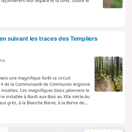
çonnèrent leur espace et la forêt. Suivre le
en suivant les traces des Templiers
ne
.Dans une magnifique forêt ce circuit
PR®14 de la Communauté de Communes Argonne
insolites. Ces magnifiques blocs jalonnent le
e installée à Boult-aux-Bois au XIIe siècle.Au
ux grès, à la Blanche Borne, à la Borne de
 sont évocateurs du passé de Boux.