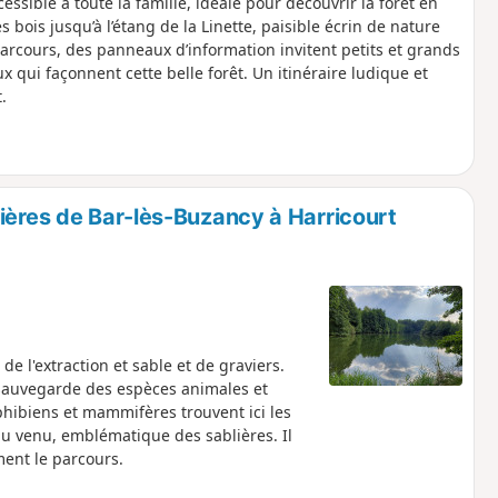
ssible à toute la famille, idéale pour découvrir la forêt en
ois jusqu’à l’étang de la Linette, paisible écrin de nature
rcours, des panneaux d’information invitent petits et grands
x qui façonnent cette belle forêt. Un itinéraire ludique et
.
ières de Bar-lès-Buzancy à Harricourt
e l'extraction et sable et de graviers.
 sauvegarde des espèces animales et
hibiens et mammifères trouvent ici les
au venu, emblématique des sablières. Il
ent le parcours.