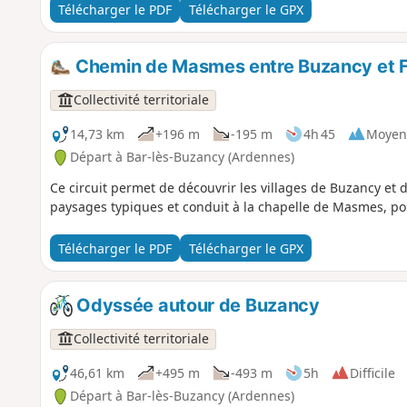
Télécharger le PDF
Télécharger le GPX
Chemin de Masmes entre Buzancy et 
Collectivité territoriale
14,73 km
+196 m
-195 m
4h 45
Moyen
Départ à Bar-lès-Buzancy (Ardennes)
Ce circuit permet de découvrir les villages de Buzancy et d
paysages typiques et conduit à la chapelle de Masmes, point
Télécharger le PDF
Télécharger le GPX
Odyssée autour de Buzancy
Collectivité territoriale
46,61 km
+495 m
-493 m
5h
Difficile
Départ à Bar-lès-Buzancy (Ardennes)