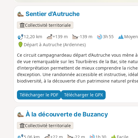
Sentier d'Autruche
Collectivité territoriale
12,20 km
+139 m
-139 m
3h 55
Moyen
Départ à Autruche (Ardennes)
Ce circuit campagnardeau départ d’Autruche vous mène à 
de vue remarquable sur les Tourbières de la Bar, site nat
d’interprétation permettent de mieux comprendre la rich
d’exception. Une randonnée accessible et instructive, idé
biodiversité, à la découverte d’un patrimoine naturel prés
Télécharger le PDF
Télécharger le GPX
À la découverte de Buzancy
Collectivité territoriale
5,06 km
+22 m
-22 m
1h 30
Facile