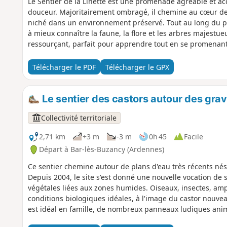
Le Sentier de la Linette est une promenade agréable et acce
douceur. Majoritairement ombragé, il chemine au cœur des b
niché dans un environnement préservé. Tout au long du pa
à mieux connaître la faune, la flore et les arbres majestueu
ressourçant, parfait pour apprendre tout en se promenant
Télécharger le PDF
Télécharger le GPX
Le sentier des castors autour des grav
Collectivité territoriale
2,71 km
+3 m
-3 m
0h 45
Facile
Départ à Bar-lès-Buzancy (Ardennes)
Ce sentier chemine autour de plans d'eau très récents nés d
Depuis 2004, le site s'est donné une nouvelle vocation de
végétales liées aux zones humides. Oiseaux, insectes, amp
conditions biologiques idéales, à l'image du castor nouve
est idéal en famille, de nombreux panneaux ludiques anim