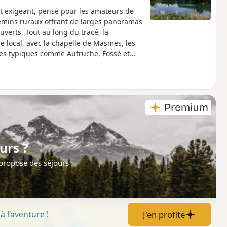
et exigeant, pensé pour les amateurs de
emins ruraux offrant de larges panoramas
verts. Tout au long du tracé, la
e local, avec la chapelle de Masmes, les
es typiques comme Autruche, Fossé et
gantes maisons en pierre jaune.
urs ?
 propose des séjours
J'en profite
à l’aventure !