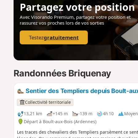
Partagez votre position
Avec Visorando Premium, partagez votre position
et
rassurez vos proches lors de vos sorties
Testez
gratuitement
Randonnées Briquenay
Sentier des Templiers depuis Boult-au
Collectivité territoriale
13,21 km
+145 m
-139 m
4h 10
Moyen
Départ à Boult-aux-Bois (Ardennes)
Les traces des chevaliers des Templiers parsèment ce sent