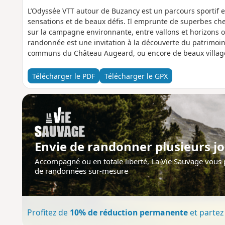
L’Odyssée VTT autour de Buzancy est un parcours sportif 
sensations et de beaux défis. Il emprunte de superbes ch
sur la campagne environnante, entre vallons et horizons ou
randonnée est une invitation à la découverte du patrimoin
communs du Château Augeard, ou encore de beaux villag
Saint-Pierremont, identifiables à leurs nombreuses et élé
Télécharger le PDF
Télécharger le GPX
Envie de randonner plusieurs jo
Accompagné ou en totale liberté, La Vie Sauvage vous
de randonnées sur-mesure
Profitez de
10% de réduction permanente
et partez 