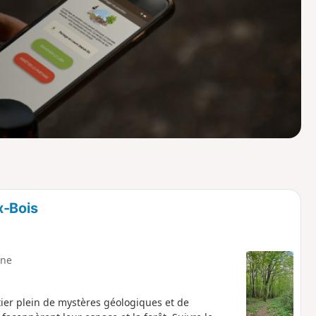
o
a
i
m
p
x-Bois
ne
ier plein de mystères géologiques et de