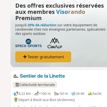
Des offres exclusives réservées
aux membres
Viso
rando
Premium
Jusqu’à
20% de réduction
sur votre équipement de
randonnée chez nos enseignes partenaires, spécialistes
des sports outdoor.
Tester gratuitement
Sentier de la Linette
Collectivité territoriale
8,22 km
+100 m
-93 m
2h 40
Facile
Départ à Boult-aux-Bois (Ardennes)