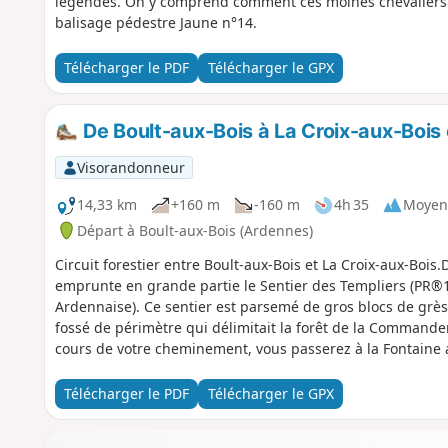
légendes. On y comprend comment ces moines chevaliers fa
balisage pédestre Jaune n°14.
Télécharger le PDF
Télécharger le GPX
De Boult-aux-Bois à La Croix-aux-Bois 
Visorandonneur
14,33 km
+160 m
-160 m
4h 35
Moyen
Départ à Boult-aux-Bois (Ardennes)
Circuit forestier entre Boult-aux-Bois et La Croix-aux-Bois
emprunte en grande partie le Sentier des Templiers (
Ardennaise). Ce sentier est parsemé de gros blocs de grès 
fossé de périmètre qui délimitait la forêt de la Commanderi
cours de votre cheminement, vous passerez à la Fontaine a
Justice, au Gros Grès, aux Malassises. Tous ces lieux-dits
Télécharger le PDF
Télécharger le GPX