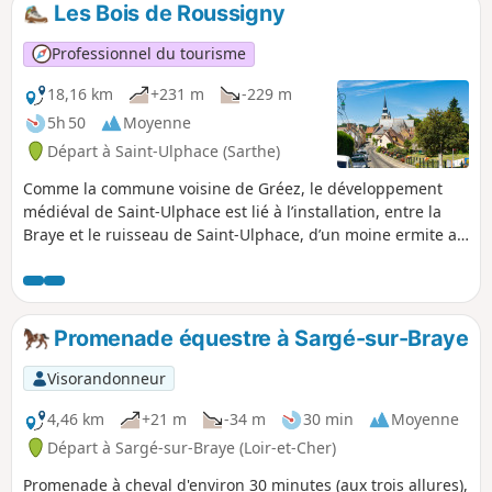
agréable circuit décrit une activité artisanale
Les Bois de Roussigny
au travers des pupitres répartis sur les
anciens sites d'exploitation.
Professionnel du tourisme
18,16 km
+231 m
-229 m
5h 50
Moyenne
Départ à Saint-Ulphace (Sarthe)
Comme la commune voisine de Gréez, le développement
médiéval de Saint-Ulphace est lié à l’installation, entre la
Braye et le ruisseau de Saint-Ulphace, d’un moine ermite au
VIe siècle. L’Ermitage de Saint-Ulphace donna lieu au
défrichement des terres alentours et à l’installation de
populations christianisées, puis à la création de la paroisse
dont la première mention date de 802.
Promenade équestre à Sargé-sur-Braye
Visorandonneur
4,46 km
+21 m
-34 m
30 min
Moyenne
Départ à Sargé-sur-Braye (Loir-et-Cher)
Promenade à cheval d'environ 30 minutes (aux trois allures),