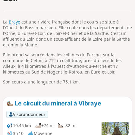
p
La
Braye
est une rivière française dont le cours se situe à
l'Ouest du Bassin parisien. Elle coule dans les départements de
l'Orne, d'Eure-et-Loir, de Loir-et-Cher et de la Sarthe. C'est un
affluent du Loir, donc un sous-affluent de la Loire par la Sarthe
et enfin la Maine.
Elle prend sa source dans les collines du Perche, sur la
commune de Ceton, à 212 m d'altitude, près du lieu-dit les
Alleux, à 4 kilomètres à l'Ouest d'Authon-du-Perche et 17
kilomètres au Sud de Nogent-le-Rotrou, en Eure-et-Loir.
Son cours a une longueur de 75,1 km.
Le circuit du minerai à Vibraye
Visorandonneur
10,45 km
+74 m
-82 m
3h 10
Moyenne