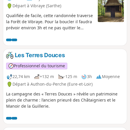
Départ à Vibraye (Sarthe)
Qualifiée de facile, cette randonnée traverse
la Forêt de Vibraye. Pour la boucler il faudra
prévoir environ 3h et ne pas quitter le
sentier balisé, qui est public. Contrairement
à la forêt qui est privée, le circuit est balisé
de panonceaux ronds de 10 cm de diamètre
rappelant le travail de la forge. Vous êtes
Les Terres Douces
dans le Haut Maine. Au Moyen-Âge, dans
cette région, l'activité métallurgique
Professionnel du tourisme
importante a été rendue possible par la
présence du minerai de fer, extrait des
22,74 km
+132 m
-125 m
3h
Moyenne
argiles à silex et des sables quartzeux, mais
Départ à Authon-du-Perche (Eure-et-Loir)
aussi du bois nécessaire en grandes
La campagne des « Terres Douces » révèle un patrimoine
quantités pour les forges. La forêt a été
plein de charme : l’ancien prieuré des Châtaigniers et le
organisée avec l'abattage du bois de taillis
Manoir de la Guillerie.
tous les 18 ans pour renouveler la ressource.
L'essence dominante est le chêne, mais la
forêt se compose aussi de trembles, de
bouleaux, de châtaigniers et de pins. Cet