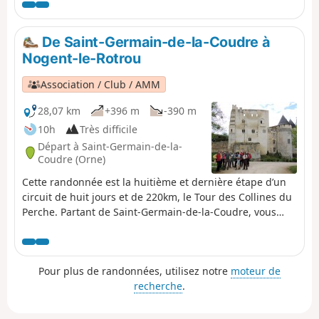
splendides paysages du Perche : des forêts sillonnées de
chemins creux couverts, des rivières lascives, et, le long
du chemin, des chapelles, des fontaines, des puits et
De Saint-Germain-de-la-Coudre à
quelques manoirs.
Nogent-le-Rotrou
Association / Club / AMM
28,07 km
+396 m
-390 m
10h
Très difficile
Départ à Saint-Germain-de-la-
Coudre (Orne)
Cette randonnée est la huitième et dernière étape d’un
circuit de huit jours et de 220km, le Tour des Collines du
Perche. Partant de Saint-Germain-de-la-Coudre, vous
traverserez d’abord le Bois de la Bretèche situé sur un
plateau sur la rive gauche de l’Huisne que vous
franchirez au Theil. La trace, riche en panoramas, vous
Pour plus de randonnées, utilisez notre
moteur de
amènera à Nogent-le-Rotrou au pied du Château Saint-
recherche
.
Jean. Il ne vous restera plus alors que la traversée des
quartiers historiques du Pâty.