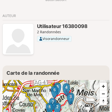
AUTEUR
Utilisateur 16380098
2 Randonnées
Visorandonneur
Carte de la randonnée
5
4
6
3
7
8
2