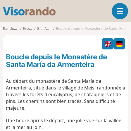
V
O
i
u
s
v
o
Randonnées
Espagne
Galice
Meis
Boucle depuis le Monastère de Santa María da Armenteira
r
r
i
a
r
n
l
d
Boucle depuis le Monastère de
a
o
n
Santa María da Armenteira
a
v
Au départ du monastère de Santa María da
i
Armenteira, situé dans le village de Meis, randonnée à
g
a
travers les forêts d'eucalyptus, de châtaigniers et de
t
pins. Les chemins sont bien tracés. Sans difficulté
i
majeure.
o
n
Une heure après le départ, une jolie vue sur la vallée
et la mer au loin.