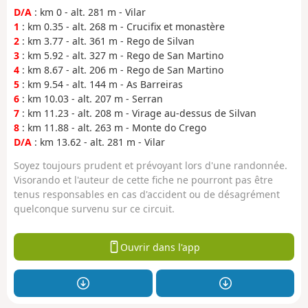
D/A
: km 0 - alt. 281 m - Vilar
1
: km 0.35 - alt. 268 m - Crucifix et monastère
2
: km 3.77 - alt. 361 m - Rego de Silvan
3
: km 5.92 - alt. 327 m - Rego de San Martino
4
: km 8.67 - alt. 206 m - Rego de San Martino
5
: km 9.54 - alt. 144 m - As Barreiras
6
: km 10.03 - alt. 207 m - Serran
7
: km 11.23 - alt. 208 m - Virage au-dessus de Silvan
8
: km 11.88 - alt. 263 m - Monte do Crego
D/A
: km 13.62 - alt. 281 m - Vilar
Soyez toujours prudent et prévoyant lors d'une randonnée.
Visorando et l'auteur de cette fiche ne pourront pas être
tenus responsables en cas d'accident ou de désagrément
quelconque survenu sur ce circuit.
Ouvrir dans l'app