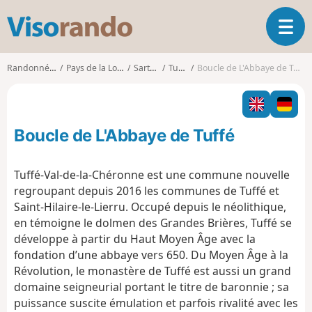
V
O
i
u
s
v
o
Randonnées
Pays de la Loire
Sarthe
Tuffé
Boucle de L'Abbaye de Tuffé
r
r
i
a
r
n
l
d
Boucle de L'Abbaye de Tuffé
a
o
n
a
Tuffé-Val-de-la-Chéronne est une commune nouvelle
v
regroupant depuis 2016 les communes de Tuffé et
i
Saint-Hilaire-le-Lierru. Occupé depuis le néolithique,
g
en témoigne le dolmen des Grandes Brières, Tuffé se
a
t
développe à partir du Haut Moyen Âge avec la
i
fondation d’une abbaye vers 650. Du Moyen Âge à la
o
Révolution, le monastère de Tuffé est aussi un grand
n
domaine seigneurial portant le titre de baronnie ; sa
puissance suscite émulation et parfois rivalité avec les