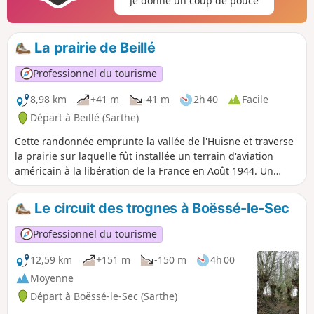
Je donne un coup de pouce
XXe siècle avec l’arrêt du dernier atelier de Prévelles en
1962. La toponymie en garde le souvenir : Les Caves, la
Fosse (aujourd’hui appelée Les Merisiers), les Terres
La prairie de Beillé
Blanches.
Professionnel du tourisme
8,98 km
+41 m
-41 m
2h 40
Facile
Départ à Beillé (Sarthe)
Cette randonnée emprunte la vallée de l'Huisne et traverse
la prairie sur laquelle fût installée un terrain d'aviation
américain à la libération de la France en Août 1944. Un
panneau sur place retrace l'histoire de cet aéroport
provisoire.
Le circuit des trognes à Boëssé-le-Sec
Professionnel du tourisme
12,59 km
+151 m
-150 m
4h 00
Moyenne
Départ à Boëssé-le-Sec (Sarthe)