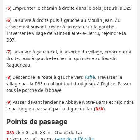
(
5
) Emprunter le chemin à droite dans le bois jusqu’à la D29.
(
6
) La suivre à droite puis à gauche au Moulin Jean. Au
croisement suivant, rester à nouveau sur la gauche.
Traverser le village de Saint-Hilaire-le-Lierru, rejoindre la
D97.
(
7
) La suivre à gauche et, à la sortie du village, emprunter à
droite, puis à gauche le chemin qui mène au lieu-dit
Ragueneau.
(
8
) Descendre la route à gauche vers
Tuffé
. Traverser le
village par la D33 en allant tout droit jusqu'à l'église. Passer
sous le porche de l’abbaye.
(
9
) Passer devant l’ancienne Abbaye Notre-Dame et rejoindre
le parking en passant par la digue du lac (
D/A
).
Points de passage
D/A
: km 0 - alt. 88 m - Chalet du Lac
1
: km 0.75 - alt. 87 m -
Gare de Tuffé-Ville