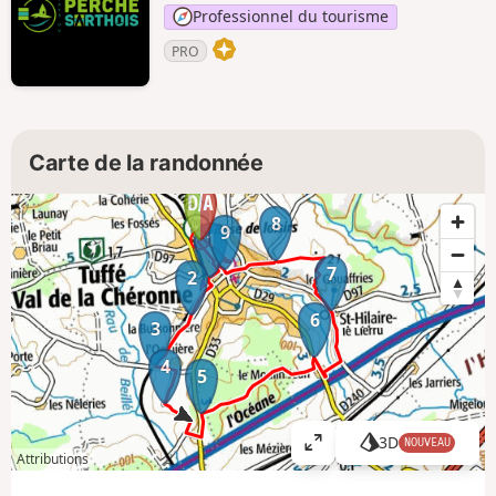
Professionnel du tourisme
PRO
Carte de la randonnée
8
9
1
7
2
6
3
4
5
3D
NOUVEAU
A
Attributions
ff