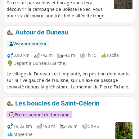
Ce circuit par vallons et bocage vous fera
découvrir la campagne de Boëssé le Sec. Vous
pourrez découvrir une très belle allée de trognes
ou arbres têtards.
Autour de Duneau
Visorandonneur
3,90 km
+42 m
-42 m
1h 15
Facile
Départ à Duneau (Sarthe)
Le village de Duneau s’est implanté, en position dominante,
sur la rive gauche de l’Huisne, sur un axe de passage
convoité depuis la préhistoire. Le menhir de Pierre Fiche et
le dolmen de la Pierre Couverte, datant du néolithique (vers
-4000), en témoignent. Il s’agit des seuls vestiges
Les boucles de Saint-Célerin
archéologiques visibles parmi beaucoup d’autres couvrant
aussi les périodes de l’Antiquité et du Moyen Âge.
Professionnel du tourisme
19,22 km
+93 m
-89 m
5h 45
Moyenne