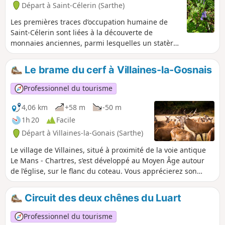
Départ à Saint-Célerin (Sarthe)
Les premières traces d’occupation humaine de
Saint-Célerin sont liées à la découverte de
monnaies anciennes, parmi lesquelles un statère
gaulois (Ier ou IIe siècle av. J.-C.), et un trésor
carolingien dont l’époque coïncide avec la
Le brame du cerf à Villaines-la-Gosnais
première mention, vers 833, du lieu-dit Caliniaco,
en français Chahanay.
Professionnel du tourisme
4,06 km
+58 m
-50 m
1h 20
Facile
Départ à Villaines-la-Gonais (Sarthe)
Le village de Villaines, situé à proximité de la voie antique
Le Mans - Chartres, s’est développé au Moyen Âge autour
de l’église, sur le flanc du coteau. Vous apprécierez son
caractère champêtre et l’architecture préservée des
maisons du bourg et celles d’anciennes fermes disséminées
Circuit des deux chênes du Luart
dans la campagne. Leurs matériaux, terre cuite pour les
tuiles et les briques, moellons calcaires et enduits à la
Professionnel du tourisme
chaux colorés avec les sables locaux, s’harmonisent à