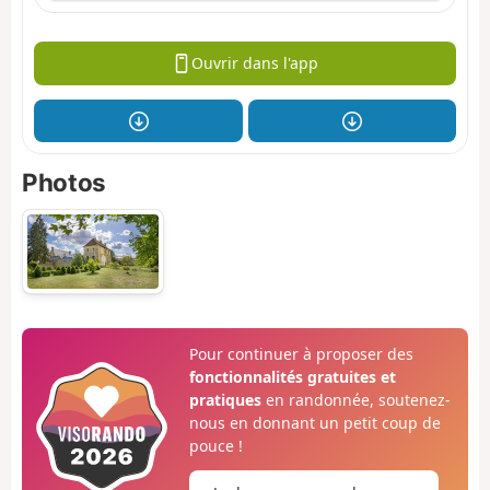
Ouvrir dans l'app
Photos
Pour continuer à proposer des
fonctionnalités gratuites et
pratiques
en randonnée, soutenez-
nous en donnant un petit coup de
pouce !