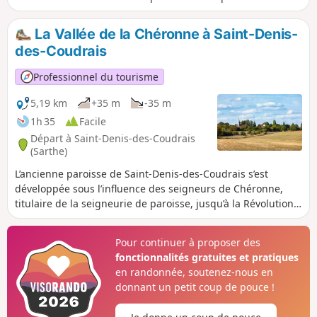
Tuffé coupe et recoupe plusieurs fois les chemins creux.
Circuit à faire de préférence à la bonne saison car les
La Vallée de la Chéronne à Saint-Denis-
chemins de terre sont assez mouillants.
des-Coudrais
Professionnel du tourisme
5,19 km
+35 m
-35 m
1h 35
Facile
Départ à Saint-Denis-des-Coudrais
(Sarthe)
L’ancienne paroisse de Saint-Denis-des-Coudrais s’est
développée sous l’influence des seigneurs de Chéronne,
titulaire de la seigneurie de paroisse, jusqu’à la Révolution.
Le village relevait sous l’Ancien Régime du Perche (rive
droite de la Chéronne) et du Maine (rive gauche de la
Pour continuer à proposer des
Chéronne). Si l’économie locale était essentiellement
fonctionnalités gratuites et pratiques
agricole, des gisements d’argile blanche de très grande
en randonnée, soutenez-nous en
qualité ont été exploités très tôt pour alimenter les ateliers
donnant un petit coup de pouce !
de céramique des alentours, notamment de Tuffé,
Bonnétable et Prévelles. Cette activité a cessé au milieu du