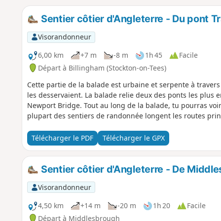
Sentier côtier d'Angleterre - Du pont 
Visorandonneur
6,00 km
+7 m
-8 m
1h 45
Facile
Départ à Billingham (Stockton-on-Tees)
Cette partie de la balade est urbaine et serpente à travers 
les desservaient. La balade relie deux des ponts les plus 
Newport Bridge. Tout au long de la balade, tu pourras voir 
plupart des sentiers de randonnée longent les routes princi
Télécharger le PDF
Télécharger le GPX
Sentier côtier d'Angleterre - De Midd
Visorandonneur
4,50 km
+14 m
-20 m
1h 20
Facile
Départ à Middlesbrough