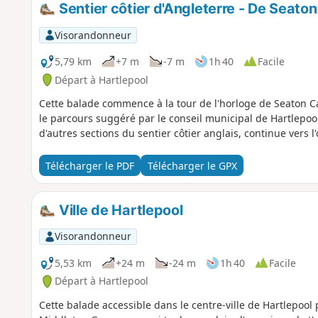
Sentier côtier d'Angleterre - De Seat
Visorandonneur
5,79 km
+7 m
-7 m
1h 40
Facile
Départ à Hartlepool
Cette balade commence à la tour de l'horloge de Seaton Ca
le parcours suggéré par le conseil municipal de Hartlepool
d'autres sections du sentier côtier anglais, continue vers l'o
Télécharger le PDF
Télécharger le GPX
Ville de Hartlepool
Visorandonneur
5,53 km
+24 m
-24 m
1h 40
Facile
Départ à Hartlepool
Cette balade accessible dans le centre-ville de Hartlepoo