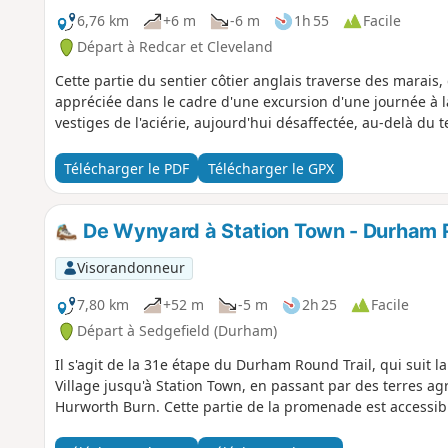
6,76 km
+6 m
-6 m
1h 55
Facile
Départ à Redcar et Cleveland
Cette partie du sentier côtier anglais traverse des marai
appréciée dans le cadre d'une excursion d'une journée à la
vestiges de l'aciérie, aujourd'hui désaffectée, au-delà du t
Télécharger le PDF
Télécharger le GPX
De Wynyard à Station Town - Durham R
Visorandonneur
7,80 km
+52 m
-5 m
2h 25
Facile
Départ à Sedgefield (Durham)
Il s'agit de la 31e étape du Durham Round Trail, qui suit 
Village jusqu'à Station Town, en passant par des terres agr
Hurworth Burn. Cette partie de la promenade est accessib