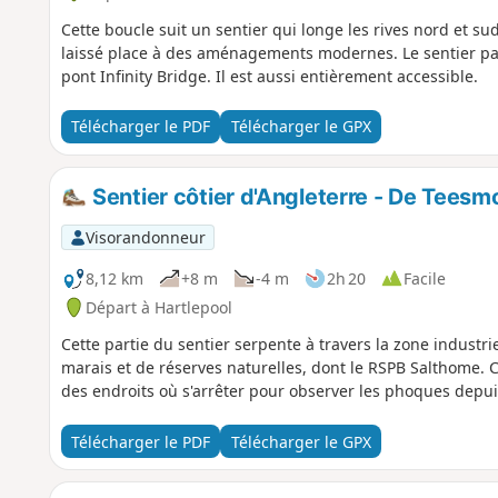
Cette boucle suit un sentier qui longe les rives nord et sud
laissé place à des aménagements modernes. Le sentier pass
pont Infinity Bridge. Il est aussi entièrement accessible.
Télécharger le PDF
Télécharger le GPX
Sentier côtier d'Angleterre - De Teesm
Visorandonneur
8,12 km
+8 m
-4 m
2h 20
Facile
Départ à Hartlepool
Cette partie du sentier serpente à travers la zone indus
marais et de réserves naturelles, dont le RSPB Salthome. C'
des endroits où s'arrêter pour observer les phoques depu
Télécharger le PDF
Télécharger le GPX