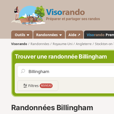
V
i
s
o
r
a
Outils
Randonnées
Aide ↗
Viso
rando
Pre
n
Visorando
Randonnées
Royaume-Uni
Angleterre
Stockton-on-
d
o
Trouver une randonnée Billingham
Filtres
NOUVEAU
Randonnées Billingham