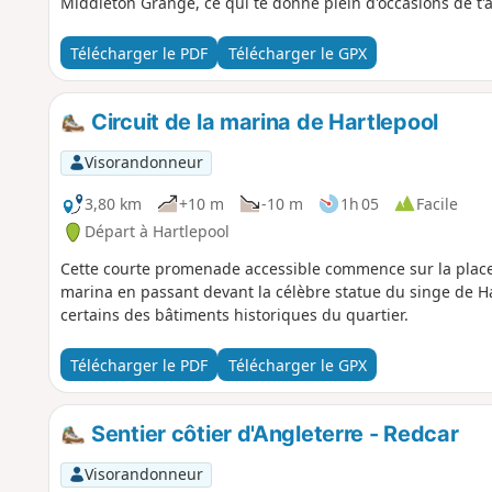
Middleton Grange, ce qui te donne plein d'occasions de t'a
Télécharger le PDF
Télécharger le GPX
Circuit de la marina de Hartlepool
Visorandonneur
3,80 km
+10 m
-10 m
1h 05
Facile
Départ à Hartlepool
Cette courte promenade accessible commence sur la place hi
marina en passant devant la célèbre statue du singe de 
certains des bâtiments historiques du quartier.
Télécharger le PDF
Télécharger le GPX
Sentier côtier d'Angleterre - Redcar
Visorandonneur