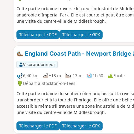
Cette partie urbaine traverse le cœur industriel de Middle
anaérobie d'Imperial Park. Elle est courte et peut être com
une visite du centre-ville de Middlesbrough.
Télécharger le PDF
Télécharger le GPX
England Coast Path - Newport Bridge 
Visorandonneur
6,40 km
+13 m
-13 m
1h 50
Facile
Départ à Stockton-on-Tees
Cette partie urbaine du sentier côtier anglais suit la rive
transbordeur et à la tour de l'horloge. Elle offre une belle 
accessible même s'il traverse une zone industrielle de Mi
une visite du centre-ville de Middlesbrough.
Télécharger le PDF
Télécharger le GPX