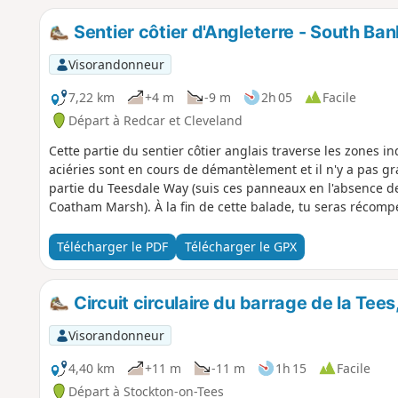
Sentier côtier d'Angleterre - South Ba
Visorandonneur
7,22 km
+4 m
-9 m
2h 05
Facile
Départ à Redcar et Cleveland
Cette partie du sentier côtier anglais traverse les zones i
aciéries sont en cours de démantèlement et il n'y a pas gran
partie du Teesdale Way (suis ces panneaux en l'absence de
Coatham Marsh). À la fin de cette balade, tu seras récomp
Télécharger le PDF
Télécharger le GPX
Circuit circulaire du barrage de la Tee
Visorandonneur
4,40 km
+11 m
-11 m
1h 15
Facile
Départ à Stockton-on-Tees