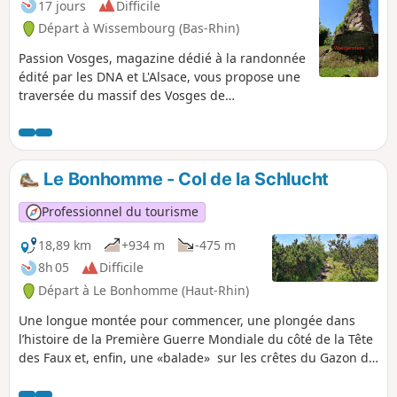
17 jours
Difficile
Départ à Wissembourg (Bas-Rhin)
Passion Vosges, magazine dédié à la randonnée
édité par les DNA et L'Alsace, vous propose une
traversée du massif des Vosges de
Wissembourg au Ballon d'Alsace, de 17 à 27
étapes, en suivant le balisage Rectangle Rouge,
sauf indication contraire. Le récit de cette
traversée, réalisée par quatre journalistes, est à
Le Bonhomme - Col de la Schlucht
retrouver dans le magazine Passion Vosges
Professionnel du tourisme
18,89 km
+934 m
-475 m
8h 05
Difficile
Départ à Le Bonhomme (Haut-Rhin)
Une longue montée pour commencer, une plongée dans
l’histoire de la Première Guerre Mondiale du côté de la Tête
des Faux et, enfin, une «balade» sur les crêtes du Gazon du
Faing et du Tanet qui dominent quelques-uns des plus
beaux lacs des Hautes Vosges : Lac Blanc, Lac Noir, Lac Vert,