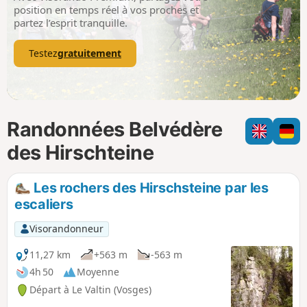
p
position en temps réel à vos proches et
partez l’esprit tranquille.
Testez
gratuitement
Randonnées Belvédère
des Hirschteine
Les rochers des Hirschsteine par les
escaliers
Visorandonneur
11,27 km
+563 m
-563 m
4h 50
Moyenne
Départ à Le Valtin (Vosges)