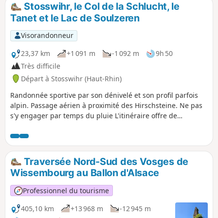
Stosswihr, le Col de la Schlucht, le
Tanet et le Lac de Soulzeren
Visorandonneur
23,37 km
+1 091 m
-1 092 m
9h 50
Très difficile
Départ à Stosswihr (Haut-Rhin)
Randonnée sportive par son dénivelé et son profil parfois
alpin. Passage aérien à proximité des Hirschsteine. Ne pas
s'y engager par temps du pluie L'itinéraire offre de
magnifiques vues, avec tourbières et lacs et peut-être
même des chamois, si le randonneur se montre discret (aux
alentours des Hirschsteine et dans les rochers sur les
crêtes). Dans le sens proposé, toutes les montées se font à
Traversée Nord-Sud des Vosges de
l'ombre. Sur les passages en crêtes ou les descentes, vous
Wissembourg au Ballon d'Alsace
découvrez une partie du "must" des hautes Vosges !
Professionnel du tourisme
405,10 km
+13 968 m
-12 945 m