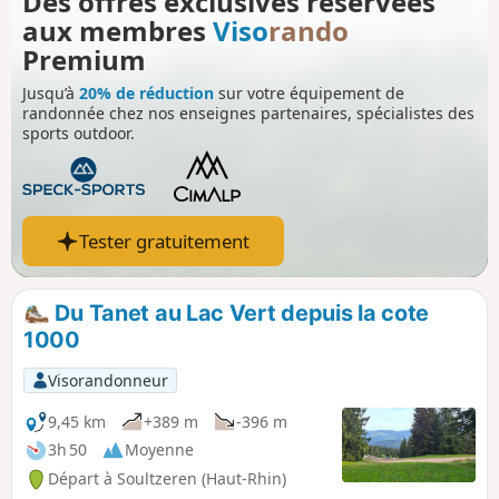
Des offres exclusives réservées
aux membres
Viso
rando
Premium
Jusqu’à
20% de réduction
sur votre équipement de
randonnée chez nos enseignes partenaires, spécialistes des
sports outdoor.
Tester gratuitement
Du Tanet au Lac Vert depuis la cote
1000
Visorandonneur
9,45 km
+389 m
-396 m
3h 50
Moyenne
Départ à Soultzeren (Haut-Rhin)