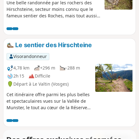
Une belle randonnée par les rochers des
Hirschsteine, secteur moins connu que le
fameux sentier des Roches, mais tout aussi
impressionnant ! On reste bluffé par
l'imposant escalier métallique permettant de
gravir ces rochers, le passage creusé dans la
roche, le sentier vertigineux à flanc de
Le sentier des Hirschteine
montagne mais bien sécurisé. Retour par les
crêtes depuis le Tanet. Beaux points de vues
Visorandonneur
sur la vallée de Munster et le Lac vert. Cette
randonnée est interdite en hiver ! (voir
4,78 km
+296 m
-288 m
informations pratiques)
2h 15
Difficile
Départ à Le Valtin (Vosges)
Cet itinéraire offre parmi les plus belles
et spectaculaires vues sur la Vallée de
Munster, le tout au cœur de la Réserve
Naturelle du Frankenthal-Missheimle.
Plusieurs passages difficiles à flanc de
falaise. Personnes sujettes au vertige
s'abstenir.