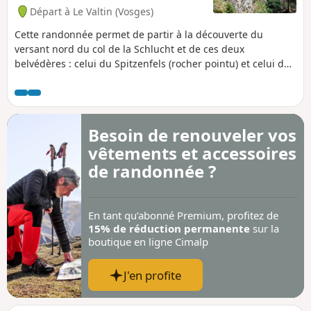
Départ à Le Valtin (Vosges)
Cette randonnée permet de partir à la découverte du
versant nord du col de la Schlucht et de ces deux
belvédères : celui du Spitzenfels (rocher pointu) et celui des
Hirschsteine (rocher du cerf) qui traversent la Réserve
Naturelle Nationale du Frankenthal-Missheimle. Les
escaliers des Hirschsteine empruntent des passages
escarpés qui imposent de la prudence et un bon
Besoin de renouveler vos
équipement. Une variante permet d'éviter ce passage. :!:
vêtements et accessoires
Attention : Le sentier des Hischsteine est interdit du 1er
novembre au 30 avril par arrêté préfectoral du 18 mai 2022.
de randonnée ?
En tant qu’abonné Premium, profitez de
15% de réduction permanente
sur la
boutique en ligne Cimalp
J'en profite