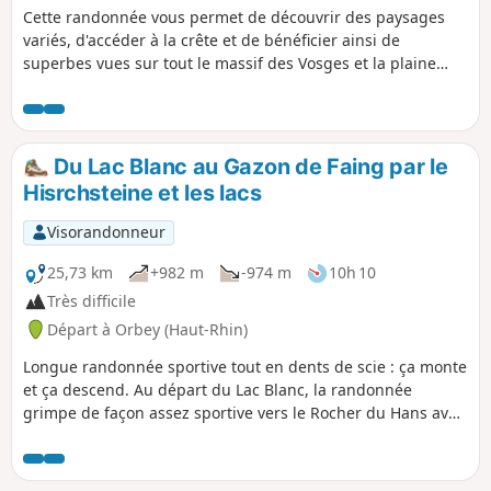
Cette randonnée vous permet de découvrir des paysages
variés, d'accéder à la crête et de bénéficier ainsi de
superbes vues sur tout le massif des Vosges et la plaine
d'Alsace. Elle traverse deux réserves naturelles : la Réserve
du Franckenthal-Missheimle et la Réserve du Tanet Gazon
du Faing.La randonnée passe aussi au Rocher de
Hirchsteine, au sommet du Tanet et au Lac Vert. Toute la
Du Lac Blanc au Gazon de Faing par le
montée se fait en forêt. ⚠️ 21/07/2025 : point de départ de la
Hisrchsteine et les lacs
randonnée modifié.
Visorandonneur
25,73 km
+982 m
-974 m
10h 10
Très difficile
Départ à Orbey (Haut-Rhin)
Longue randonnée sportive tout en dents de scie : ça monte
et ça descend. Au départ du Lac Blanc, la randonnée
grimpe de façon assez sportive vers le Rocher du Hans avec
des vues sur le Lac Blanc. C'est ensuite la descente au Lac
Noir, qui vient agrémenter le paysage. S'ensuit une montée,
puis une section plate pour arriver au Lac du Forlet. La