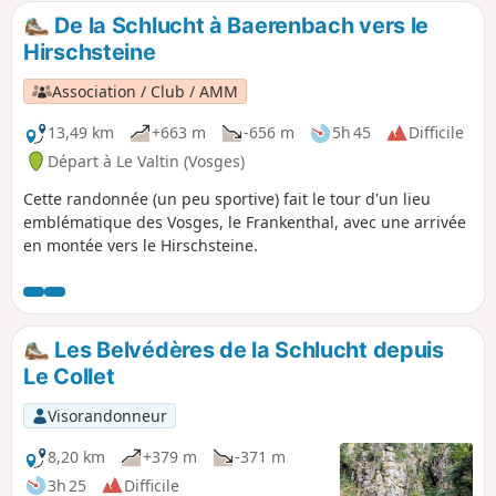
randonnée remonte et redescend au dernier lac : le Lac
De la Schlucht à Baerenbach vers le
Vert. Prenant la direction du Col de la Schlucht, il fait passer
Hirschsteine
par les escaliers du Hirschsteine et son point de vue sur la
vallée de Munster, suivi d'un passage vertigineux et un peu
Association / Club / AMM
technique à flanc de falaise. Le retour se fait ensuite par la
crête avec de très nombreuses vues et sur un sentier un
13,49 km
+663 m
-656 m
5h 45
Difficile
peu plus plat qui passe par le Tanet et le Gazon du Faing.
Départ à Le Valtin (Vosges)
Cette randonnée (un peu sportive) fait le tour d'un lieu
emblématique des Vosges, le Frankenthal, avec une arrivée
en montée vers le Hirschsteine.
Les Belvédères de la Schlucht depuis
Le Collet
Visorandonneur
8,20 km
+379 m
-371 m
3h 25
Difficile