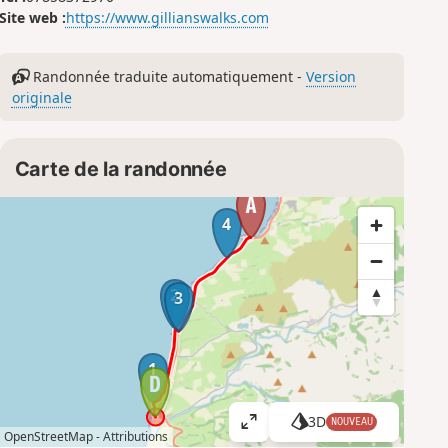
Site web :
https://www.gillianswalks.com
Randonnée traduite automatiquement -
Version
originale
Carte de la randonnée
4
2
3
1
3D
NOUVEAU
A
OpenStreetMap -
Attributions