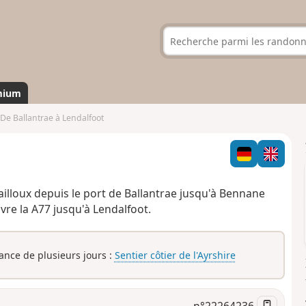
mium
De Ballantrae à Lendalfoot
 cailloux depuis le port de Ballantrae jusqu'à Bennane
uivre la A77 jusqu'à Lendalfoot.
rance de plusieurs jours :
Sentier côtier de l'Ayrshire
n°
22264236