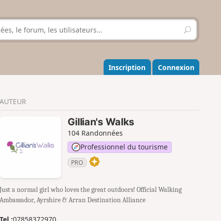
R
e
c
h
e
Inscription
Connexion
r
c
h
AUTEUR
e
r
Gillian's Walks
104 Randonnées
Professionnel du tourisme
PRO
Just a normal girl who loves the great outdoors! Official Walking
Ambassador, Ayrshire & Arran Destination Alliance
Tel :
07858372970