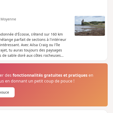
Moyenne
andonnée d'Écosse, s'étend sur 160 km
mélange parfait de sections à l'intérieur
intéressant. Avec Ailsa Craig ou l'île
jet, tu auras toujours des paysages
es de sable doré aux côtes rocheuses
ser des
fonctionnalités gratuites et pratiques
en
s en donnant un petit coup de pouce !
pouce