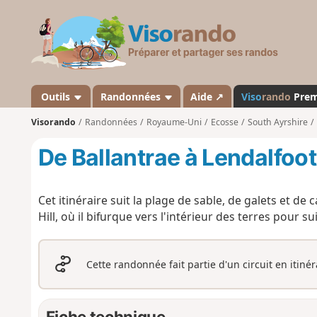
V
i
s
o
r
a
Outils
Randonnées
Aide ↗
Viso
rando
Pre
n
Visorando
Randonnées
Royaume-Uni
Ecosse
South Ayrshire
d
o
De Ballantrae à Lendalfoot
Cet itinéraire suit la plage de sable, de galets et de
Hill, où il bifurque vers l'intérieur des terres pour s
Cette randonnée fait partie d'un circuit en itiné
Fiche technique