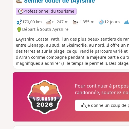
Sentier côtier de l'Ayrshire
Professionnel du tourisme
170,00 km
+1 247 m
-1 355 m
12 jours
Départ à South Ayrshire
L'Ayrshire Coastal Path, l'un des plus beaux sentiers de r
entre Glenapp, au sud, et Skelmorlie, au nord. Il offre un 
des terres et sur la plage, ce qui rend le parcours varié et 
d'Arran comme compagne pendant la majeure partie du tra
magnifiques à admirer (si le temps le permet !). Des plag
escarpées, l'Ayrshire a tout pour plaire !
Pour continuer à propo
randonnée, soutenez-nou
Je donne un coup de 