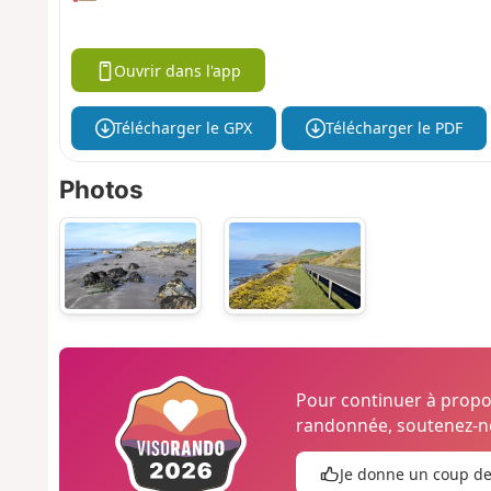
Ouvrir dans l'app
Télécharger le GPX
Télécharger le PDF
Photos
Pour continuer à prop
randonnée, soutenez-no
Je donne un coup d