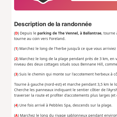
Description de la randonnée
(
D
) Depuis le
parking de The Vennel, à Ballantrae
, tourne 
tourne au coin vers Foreland.
(
1
) Marchez le long de l'herbe jusqu'à ce que vous arriviez 
(
2
) Marchez le long de la plage pendant près de 3 km, en vou
niveau des deux cottages situés sous Bennane Hill, comme 
(
3
) Suis le chemin qui monte sur l'accotement herbeux à cô
Tourne à gauche (nord-est) et marche pendant 3,5 km le l
Cherche les panneaux indiquant le sentier côtier de l'Ayrs
traverser la route et profiter d'accotements plus larges (et
(
4
) Une fois arrivé à Pebbles Spa, descends sur la plage.
(
A
) Marchez le long du rivage sablonneux pendant environ