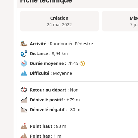
Création
Mis
24 mai 2022
7 j
Activité :
Randonnée Pédestre
Distance :
8,94 km
Durée moyenne :
2h 45
Difficulté :
Moyenne
Retour au départ :
Non
Dénivelé positif :
+ 79 m
Dénivelé négatif :
- 80 m
Point haut :
83 m
Point bas :
1 m