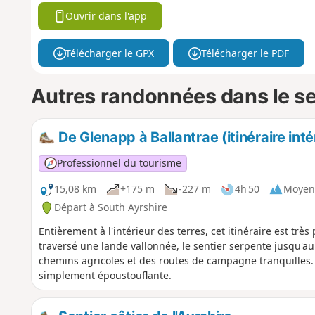
Ouvrir dans l'app
Télécharger le GPX
Télécharger le PDF
Autres randonnées dans le s
De Glenapp à Ballantrae (itinéraire inté
Professionnel du tourisme
15,08 km
+175 m
-227 m
4h 50
Moyen
Départ à South Ayrshire
Entièrement à l'intérieur des terres, cet itinéraire est très 
traversé une lande vallonnée, le sentier serpente jusqu'au
chemins agricoles et des routes de campagne tranquilles. P
simplement époustouflante.