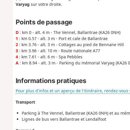
Varyag
sur votre droite.
Points de passage
D
: km 0 - alt. 4 m - The Vennel, Ballantrae (KA26 0NH)
1
: km 0.57 - alt. 3 m - Port et cale de Ballantrae
2
: km 3.76 - alt. 3 m - Cottages au pied de Bennane Hill
3
: km 3.96 - alt. 10 m - Route nationale A77
4
: km 7.61 - alt. 6 m - Spa Pebbles
A
: km 8.94 - alt. 3 m - Parking du mémorial Varyag (KA26 0
Informations pratiques
Pour plus d'infos et un aperçu de l'itinéraire, rendez-vous 
Transport
Parking à The Vennel, Ballantrae (KA26 0NH) et au mémo
Lignes de bus vers Ballantrae et Lendalfoot