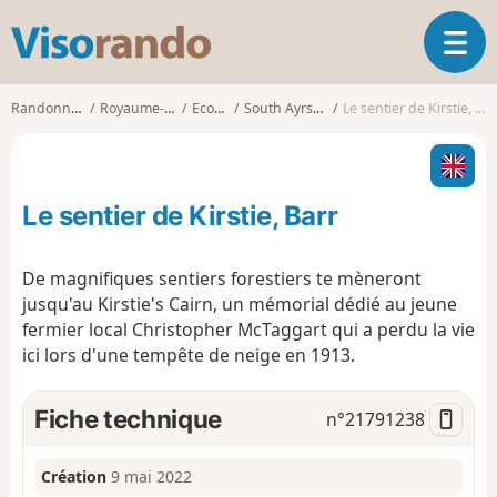
V
O
i
u
s
v
o
Randonnées
Royaume-Uni
Ecosse
South Ayrshire
Le sentier de Kirstie, Barr
r
r
i
a
r
n
l
d
Le sentier de Kirstie, Barr
a
o
n
a
De magnifiques sentiers forestiers te mèneront
v
jusqu'au Kirstie's Cairn, un mémorial dédié au jeune
i
fermier local Christopher McTaggart qui a perdu la vie
g
ici lors d'une tempête de neige en 1913.
a
t
i
Fiche technique
n°
21791238
o
n
Création
9 mai 2022