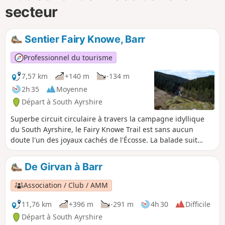
secteur
Sentier Fairy Knowe, Barr
Professionnel du tourisme
7,57 km
+140 m
-134 m
2h 35
Moyenne
Départ à South Ayrshire
Superbe circuit circulaire à travers la campagne idyllique
du South Ayrshire, le Fairy Knowe Trail est sans aucun
doute l'un des joyaux cachés de l'Écosse. La balade suit
divers sentiers forestiers, des couloirs d'arbres moussus et
des chemins de montagne pour atteindre un point de vue
De Girvan à Barr
connu sous le nom de Fairy Knowe. Après une descente
courte mais raide, le sentier revient au point de départ en
Association / Club / AMM
suivant le cours de la Water of Gregg.
11,76 km
+396 m
-291 m
4h 30
Difficile
Départ à South Ayrshire