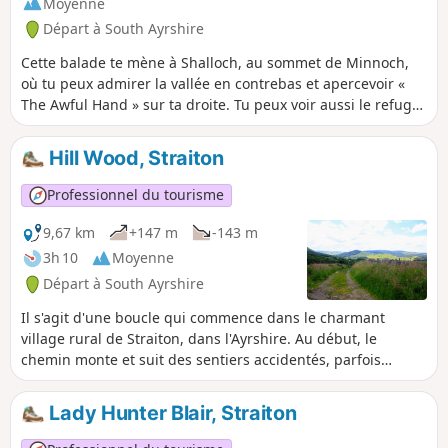
Moyenne
Départ à South Ayrshire
Cette balade te mène à Shalloch, au sommet de Minnoch,
où tu peux admirer la vallée en contrebas et apercevoir «
The Awful Hand » sur ta droite. Tu peux voir aussi le refuge
Tunskeen, les lochs Riecawr et Macaterick en contrebas.
Hill Wood, Straiton
Professionnel du tourisme
9,67 km
+147 m
-143 m
3h 10
Moyenne
Départ à South Ayrshire
Il s'agit d'une boucle qui commence dans le charmant
village rural de Straiton, dans l'Ayrshire. Au début, le
chemin monte et suit des sentiers accidentés, parfois
envahis par la végétation et boueux, à travers une zone
boisée. Profitez de la vue imprenable sur le village et les
Lady Hunter Blair, Straiton
collines de Galloway au loin. Le retour à Straiton se fait sur
des terrains variés, notamment des chemins agricoles, des