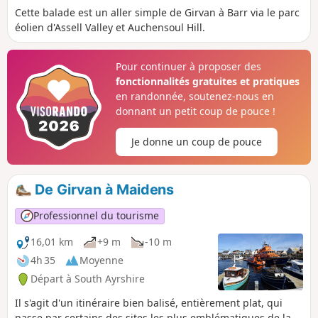
Cette balade est un aller simple de Girvan à Barr via le parc
éolien d'Assell Valley et Auchensoul Hill.
Pour continuer à proposer des
fonctionnalités gratuites et pratiques
en randonnée, soutenez-nous en
donnant un petit coup de pouce !
Je donne un coup de pouce
De Girvan à Maidens
Professionnel du tourisme
16,01 km
+9 m
-10 m
4h 35
Moyenne
Départ à South Ayrshire
Il s'agit d'un itinéraire bien balisé, entièrement plat, qui
passe par certains des sites les plus emblématiques de la