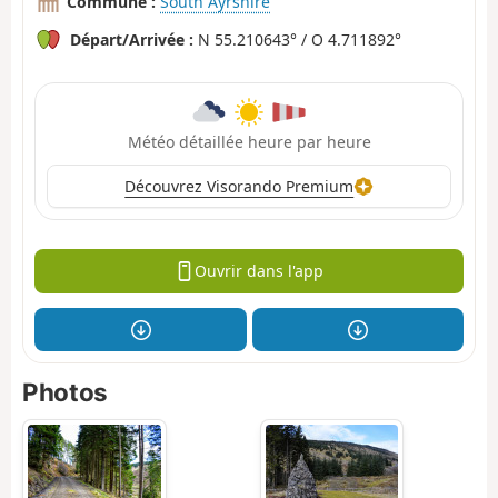
Commune :
South Ayrshire
Départ/Arrivée :
N 55.210643° / O 4.711892°
Météo détaillée heure par heure
Découvrez Visorando Premium
Ouvrir dans l'app
Photos