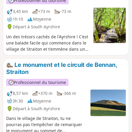
Professionnel du tourisme
champs herbeux et des routes goudronnées.
3,45 km
+73 m
-73 m
1h 10
Moyenne
Départ à South Ayrshire
Un des trésors cachés de l'Ayrshire ! C'est
une balade facile qui commence dans le
village de Straiton et t'emmène dans un
vallon boisé pour découvrir des cascades
étonnamment spectaculaires.
Le monument et le circuit de Bennan,
Straiton
Professionnel du tourisme
8,57 km
+370 m
-366 m
3h 30
Moyenne
Départ à South Ayrshire
Dans le village de Straiton, tu ne
pourras pas t'empêcher de remarquer
le monument au sommet de