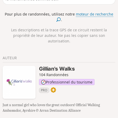
Craigengower (331 m). Cette boucle te
fera monter les pentes raides jusqu'au
Pour plus de randonnées, utilisez notre
moteur de recherche
sommet, avant une descente plus douce
.
vers la Water of Girvan, pour revenir au
point de départ par d'agréables sentiers
Les descriptions et la trace GPS de ce circuit restent la
le long de la rivière et dans les bois.
propriété de leur auteur. Ne pas les copier sans son
autorisation.
AUTEUR
Gillian's Walks
104 Randonnées
Professionnel du tourisme
PRO
Just a normal girl who loves the great outdoors! Official Walking
Ambassador, Ayrshire & Arran Destination Alliance