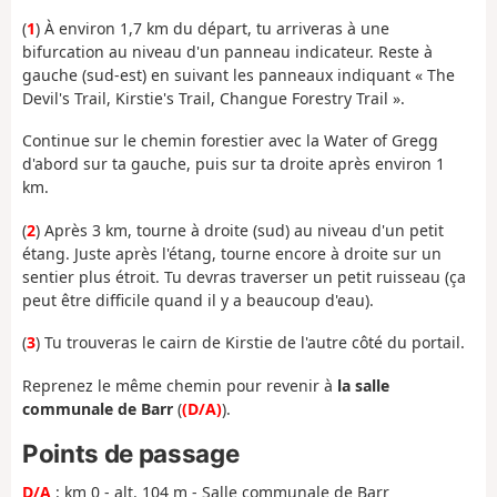
(
1
) À environ 1,7 km du départ, tu arriveras à une
bifurcation au niveau d'un panneau indicateur. Reste à
gauche (sud-est) en suivant les panneaux indiquant « The
Devil's Trail, Kirstie's Trail, Changue Forestry Trail ».
Continue sur le chemin forestier avec la Water of Gregg
d'abord sur ta gauche, puis sur ta droite après environ 1
km.
(
2
) Après 3 km, tourne à droite (sud) au niveau d'un petit
étang. Juste après l'étang, tourne encore à droite sur un
sentier plus étroit. Tu devras traverser un petit ruisseau (ça
peut être difficile quand il y a beaucoup d'eau).
(
3
) Tu trouveras le cairn de Kirstie de l'autre côté du portail.
Reprenez le même chemin pour revenir à
la salle
communale de Barr
(
(D/A)
).
Points de passage
D/A
: km 0 - alt. 104 m - Salle communale de Barr