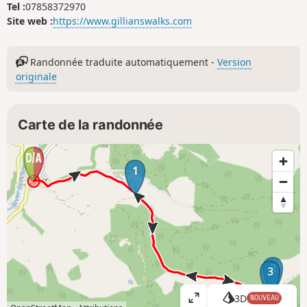
Tel :
07858372970
Site web :
https://www.gillianswalks.com
Randonnée traduite automatiquement -
Version
originale
Carte de la randonnée
1
2
3
3D
NOUVEAU
A