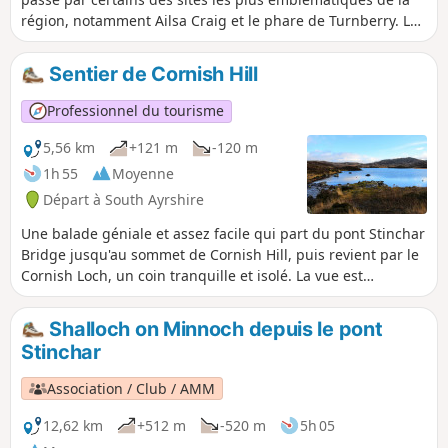
région, notamment Ailsa Craig et le phare de Turnberry. Les
amateurs de golf adoreront traverser le terrain de golf
Trump Turnberry !
Sentier de Cornish Hill
Professionnel du tourisme
5,56 km
+121 m
-120 m
1h 55
Moyenne
Départ à South Ayrshire
Une balade géniale et assez facile qui part du pont Stinchar
Bridge jusqu'au sommet de Cornish Hill, puis revient par le
Cornish Loch, un coin tranquille et isolé. La vue est
incroyable quand il fait beau !
Shalloch on Minnoch depuis le pont
Stinchar
Association / Club / AMM
12,62 km
+512 m
-520 m
5h 05