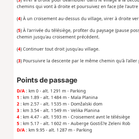
chemins qui vont à droite et poursuivez en face (de l'autre
(
4
) À un croisement au-dessus du village, virer à droite vers
(
5
) À l'arrivée du télésiège, profiter du paysage (pause po
chemin jusqu'au croisement précédent.
(
4
) Continuer tout droit jusqu'au village.
(
3
) Poursuivre la descente par le même chemin qu'à l'aller 
Points de passage
D/A
: km 0 - alt. 1 291 m - Parking
1
: km 1.89 - alt. 1 484 m - Mala Planina
2
: km 2.57 - alt. 1 535 m - Domžalski dom
3
: km 3.54 - alt. 1 549 m - Velika Planina
4
: km 4.47 - alt. 1 593 m - Croisement avnt le télésiège
5
: km 5.17 - alt. 1 602 m - Auberge Gostiš?e Zeleni Rob
D/A
: km 9.95 - alt. 1 287 m - Parking