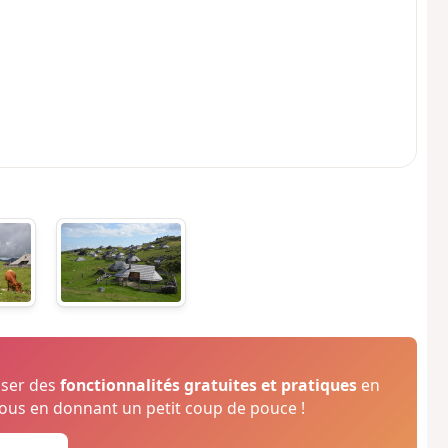
oser des
fonctionnalités gratuites et pratiques
en
us en donnant un petit coup de pouce !