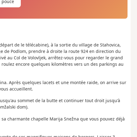
e pouce
épart de le télécabine), à la sortie du village de Stahovica,
age de Podlom, prendre à droite la route 924 en direction du
rivé au Col de Volovljek, arrêtez-vous pour regarder le grand
e, roulez encore quelques kilomètres vers un des parkings au
nina. Après quelques lacets et une montée raide, on arrive sur
vous accueillent.
jusqu'au sommet de la butte et continuer tout droit jusqu'à
mžalski dom).
 de sa charmante chapelle Marija Snežna que vous pouvez déjà
ouverte de ses magnifiques maisons de bergers. Laisser 3