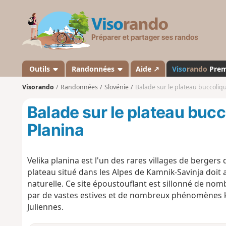
V
i
s
o
r
a
Outils
Randonnées
Aide ↗
Viso
rando
Pre
n
Visorando
Randonnées
Slovénie
Balade sur le plateau buccoliqu
d
o
Balade sur le plateau bucc
Planina
Velika planina est l'un des rares villages de berge
plateau situé dans les Alpes de Kamnik-Savinja doi
naturelle. Ce site époustouflant est sillonné de no
par de vastes estives et de nombreux phénomènes k
Juliennes.