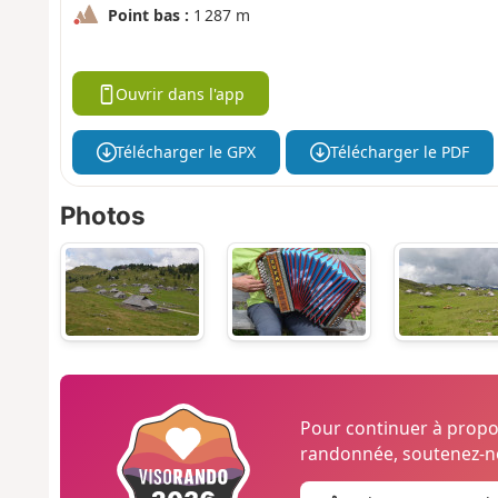
Point bas :
1 287 m
Ouvrir dans l'app
Télécharger le GPX
Télécharger le PDF
Photos
Pour continuer à prop
randonnée, soutenez-no