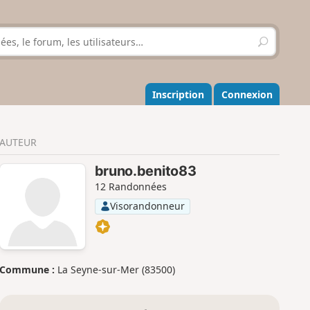
R
e
c
h
e
Inscription
Connexion
r
c
h
AUTEUR
e
r
bruno.benito83
12 Randonnées
Visorandonneur
Commune :
La Seyne-sur-Mer (83500)