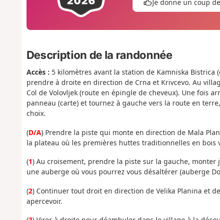
Je donne un coup d
Description de la randonnée
Accès :
5 kilomètres avant la station de Kamniska Bistrica (d
prendre à droite en direction de Crna et Krivcevo. Au vill
Col de Volovljek (route en épingle de cheveux). Une fois ar
panneau (carte) et tournez à gauche vers la route en terr
choix.
(
D/A
) Prendre la piste qui monte en direction de Mala Pla
la plateau où les premières huttes traditionnelles en bois 
(
1
) Au croisement, prendre la piste sur la gauche, monter 
une auberge où vous pourrez vous désaltérer (auberge Do
(
2
) Continuer tout droit en direction de Velika Planina et
apercevoir.
(
3
) Virer à droite pour déambuler dans le village à la déc