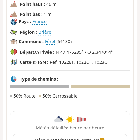
Point haut :
46 m
Point bas :
1 m
Pays :
France
Région :
Brière
Commune :
Férel
(56130)
Départ/Arrivée :
N 47.475235° / O 2.347014°
Carte(s) IGN :
Ref. 1022ET, 1022OT, 1023OT
Type de chemins :
■
50% Route
■
50% Carrossable
Météo détaillée heure par heure