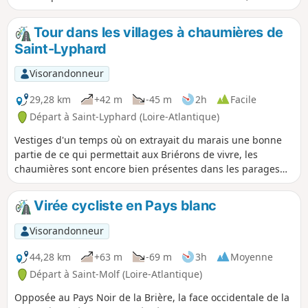
l'itinéraire cyclable de la V42. L'ancienne voie ferrée du Petit
Train du Morbihan a retrouvé une raison d'être et les
Tour dans les villages à chaumières de
petites routes et chemins qui surplombent le fleuve sont
Saint-Lyphard
bien agréables. Et en plus, il y a plein d'endroits où faire la
pause !
Visorandonneur
29,28 km
+42 m
-45 m
2h
Facile
Départ à Saint-Lyphard (Loire-Atlantique)
Vestiges d'un temps où on extrayait du marais une bonne
partie de ce qui permettait aux Briérons de vivre, les
chaumières sont encore bien présentes dans les parages
de Saint-Lyphard. On n'en dénombrerait plus de 500. Pour
découvrir ce patrimoine exceptionnel, prenez donc votre
Virée cycliste en Pays blanc
vélo et arpentez les petites routes et chemins
d'exploitations qui sillonnent le territoire communal de
Visorandonneur
Saint-Lyphard. Le dépaysement est assuré!
44,28 km
+63 m
-69 m
3h
Moyenne
Départ à Saint-Molf (Loire-Atlantique)
Opposée au Pays Noir de la Brière, la face occidentale de la