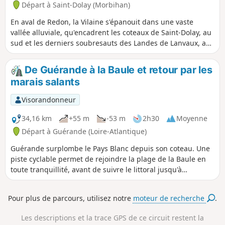
Départ à Saint-Dolay (Morbihan)
En aval de Redon, la Vilaine s'épanouit dans une vaste
vallée alluviale, qu'encadrent les coteaux de Saint-Dolay, au
sud et les derniers soubresauts des Landes de Lanvaux, au
nord. Le circuit proposé sillonne cette contrée où l'eau est
omniprésente et a façonné le paysage.
De Guérande à la Baule et retour par les
marais salants
Visorandonneur
34,16 km
+55 m
-53 m
2h30
Moyenne
Départ à Guérande (Loire-Atlantique)
Guérande surplombe le Pays Blanc depuis son coteau. Une
piste cyclable permet de rejoindre la plage de la Baule en
toute tranquillité, avant de suivre le littoral jusqu'à
dépasser le Pouliguen. À partir de Kervalet, changement de
décor : l'immensité des marais quadrillés de multiples talus
Pour plus de parcours, utilisez notre
moteur de recherche
.
invite à emprunter l'une des petites routes sinueuses qui
les parcoure. Pour finir, il faudra un bel effort pour
Les descriptions et la trace GPS de ce circuit restent la
reprendre de la hauteur et retrouver les abords de la cité