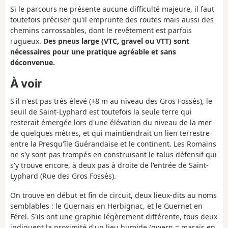
Si le parcours ne présente aucune difficulté majeure, il faut
toutefois préciser qu'il emprunte des routes mais aussi des
chemins carrossables, dont le revêtement est parfois
rugueux.
Des pneus large (VTC, gravel ou VTT) sont
nécessaires pour une pratique agréable et sans
déconvenue.
À voir
S'il n'est pas très élevé (+8 m au niveau des Gros Fossés), le
seuil de Saint-Lyphard est toutefois la seule terre qui
resterait émergée lors d'une élévation du niveau de la mer
de quelques mètres, et qui maintiendrait un lien terrestre
entre la Presqu'île Guérandaise et le continent. Les Romains
ne s'y sont pas trompés en construisant le talus défensif qui
s'y trouve encore, à deux pas à droite de l'entrée de Saint-
Lyphard (Rue des Gros Fossés).
On trouve en début et fin de circuit, deux lieux-dits au noms
semblables : le Guernais en Herbignac, et le Guernet en
Férel. S'ils ont une graphie légèrement différente, tous deux
indiquent la proximité d'un lieu humide (gwern = marais en