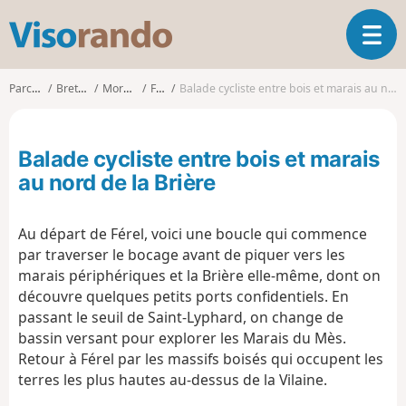
V
O
i
u
s
v
o
Parcours
Bretagne
Morbihan
Férel
Balade cycliste entre bois et marais au nord de la Brière
r
r
i
a
r
n
Balade cycliste entre bois et marais
l
d
a
au nord de la Brière
o
n
a
Au départ de Férel, voici une boucle qui commence
v
i
par traverser le bocage avant de piquer vers les
g
marais périphériques et la Brière elle-même, dont on
a
découvre quelques petits ports confidentiels. En
t
passant le seuil de Saint-Lyphard, on change de
i
bassin versant pour explorer les Marais du Mès.
o
Retour à Férel par les massifs boisés qui occupent les
n
terres les plus hautes au-dessus de la Vilaine.