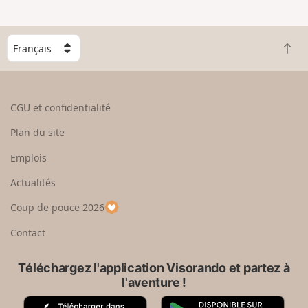
e
n
g
C
r
R
h
a
e
o
n
t
i
d
o
s
CGU et confidentialité
u
i
r
s
Plan du site
e
s
n
e
Emplois
h
z
Actualités
a
u
u
n
Coup de pouce 2026
t
p
a
Contact
y
s
Téléchargez l'application Visorando et partez à
l'aventure !
A
G