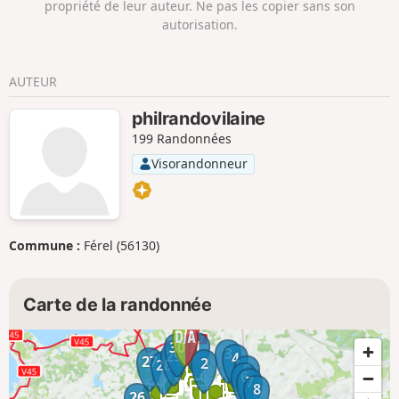
propriété de leur auteur. Ne pas les copier sans son
médiévale.
autorisation.
AUTEUR
philrandovilaine
199 Randonnées
Visorandonneur
Commune :
Férel (56130)
Carte de la randonnée
1
30
3
29
4
27
2
28
5
6
7
8
26