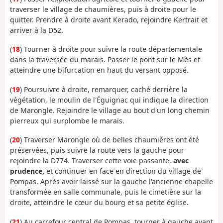
traverser le village de chaumières, puis à droite pour le
quitter. Prendre à droite avant Kerado, rejoindre Kertrait et
arriver à la D52.
(
18
) Tourner à droite pour suivre la route départementale
dans la traversée du marais. Passer le pont sur le Mès et
atteindre une bifurcation en haut du versant opposé.
(
19
) Poursuivre à droite, remarquer, caché derrière la
végétation, le moulin de l'Éguignac qui indique la direction
de Marongle. Rejoindre le village au bout d'un long chemin
pierreux qui surplombe le marais.
(
20
) Traverser Marongle où de belles chaumières ont été
préservées, puis suivre la route vers la gauche pour
rejoindre la D774. Traverser cette voie passante,
avec
prudence,
et continuer en face en direction du village de
Pompas. Après avoir laissé sur la gauche l'ancienne chapelle
transformée en salle communale, puis le cimetière sur la
droite, atteindre le cœur du bourg et sa petite église.
(
21
) Au carrefour central de Pompas, tourner à gauche avant