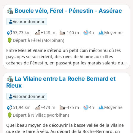
Boucle vélo, Férel - Pénestin - Assérac
Visorandonneur
53,73 km
+148 m
-140 m
4h
Moyenne
Départ à Férel (Morbihan)
Entre Mès et Vilaine s'étend un petit coin méconnu où les
paysages se succèdent, des rives de Vilaine aux côtes
océanes de Pénestin, en passant par les marais salants du
Mès et les secteurs forestiers de Monchoix et Coët Castel.
Enfourchez donc votre bicyclette pour le découvrir par des
La Vilaine entre La Roche Bernard et
routes et chemins à l'écart des grosses circulations
Rieux
automobiles.
Visorandonneur
51,94 km
+473 m
-475 m
4h
Moyenne
Départ à Nivillac (Morbihan)
Quel beau moyen de découvrir la basse vallée de la Vilaine
que de le faire à vélo. Au départ de la Roche-Bernard, on