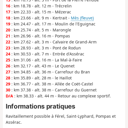
16
: km 18.78 - alt. 12 m - Trécrelin
17
: km 22.33 - alt. 15 m - Mézerac
18
: km 23.66 - alt. 9 m - Kertrait -
Mès (fleuve)
19
: km 24.47 - alt. 17 m - Moulin de l'Eguignac
20
: km 25.74 - alt. 5 m - Marongle
21
: km 26.96 - alt. 16 m - Pompas
22
: km 27.62 - alt. 3 m - Calvaire de Grand-Arm
23
: km 28.93 - alt. 3 m - Pont de Rodun
24
: km 30.53 - alt. 7 m - Entrée d'Assérac
25
: km 31.06 - alt. 16 m - La Mal-à-Faire
26
: km 32.17 - alt. 43 m - Le Quenet
27
: km 34.85 - alt. 36 m - Carrefour du Bran
28
: km 35.89 - alt. 28 m - le Haillot
29
: km 36.77 - alt. 38 m - Allée de Coët-Castel
30
: km 37.38 - alt. 38 m - Carrefour du Guernet
D/A
: km 38.33 - alt. 44 m - Retour au complexe sportif.
Informations pratiques
Ravitaillement possible à Férel, Saint-Lyphard, Pompas et
Assérac.