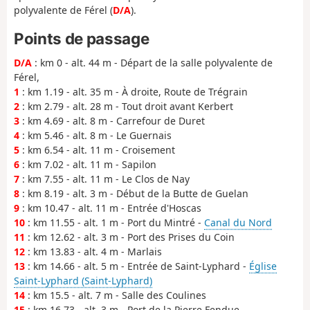
polyvalente de Férel (
D/A
).
Points de passage
D/A
: km 0 - alt. 44 m - Départ de la salle polyvalente de
Férel,
1
: km 1.19 - alt. 35 m - À droite, Route de Trégrain
2
: km 2.79 - alt. 28 m - Tout droit avant Kerbert
3
: km 4.69 - alt. 8 m - Carrefour de Duret
4
: km 5.46 - alt. 8 m - Le Guernais
5
: km 6.54 - alt. 11 m - Croisement
6
: km 7.02 - alt. 11 m - Sapilon
7
: km 7.55 - alt. 11 m - Le Clos de Nay
8
: km 8.19 - alt. 3 m - Début de la Butte de Guelan
9
: km 10.47 - alt. 11 m - Entrée d'Hoscas
10
: km 11.55 - alt. 1 m - Port du Mintré -
Canal du Nord
11
: km 12.62 - alt. 3 m - Port des Prises du Coin
12
: km 13.83 - alt. 4 m - Marlais
13
: km 14.66 - alt. 5 m - Entrée de Saint-Lyphard -
Église
Saint-Lyphard (Saint-Lyphard)
14
: km 15.5 - alt. 7 m - Salle des Coulines
15
: km 16.73 - alt. 3 m - Port de la Pierre Fendue