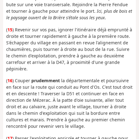
bute sur une voie transversale. Rejoindre la Pierre Fendue
et tourner à gauche pour atteindre le port.
Ici, plus de bois et
le paysage ouvert de la Brière s'étale sous les yeux
.
(
15
) Revenir sur vos pas, ignorer l'itinéraire déjà emprunté à
droite et tourner rapidement à gauche à la première route.
S'échapper du village en passant en revue l'alignement de
chaumières, puis tourner à droite au bout de la rue. Suivre
le chemin d'exploitation, prendre à gauche au deuxième
carrefour et arriver à la D47, à proximité d'une grande
pépinière.
(
16
) Couper
prudemment
la départementale et poursuivre
en face sur la route qui conduit au Pont d'Os. C'est tout droit
et en descente ! Traverser la D51 et continuer en face en
direction de Mézerac. À la patte d'oie suivante, aller tout
droit et au calvaire, juste avant le village, tourner à droite
dans le chemin d'exploitation qui suit la bordure entre
cultures et marais. Prendre à gauche au premier chemin
rencontré pour revenir vers le village.
(
17
) Passer l'exploitation agricole et tourner à gauche pour