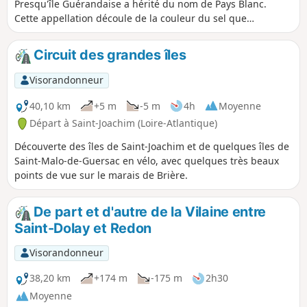
Presqu'île Guérandaise a hérité du nom de Pays Blanc.
Cette appellation découle de la couleur du sel que
produisent les marais des deux bassins de Batz-Saillé et du
Mès, situés de part et d'autre de la cité médiévale. Une
Circuit des grandes îles
virée cycliste au départ de Saint-Molf permet de les relier
par la campagne et ses villages, puis de parcourir tout le
Visorandonneur
littoral entre Pen Bron et Merquel pour revenir au point de
départ.
40,10 km
+5 m
-5 m
4h
Moyenne
Départ à Saint-Joachim (Loire-Atlantique)
Découverte des îles de Saint-Joachim et de quelques îles de
Saint-Malo-de-Guersac en vélo, avec quelques très beaux
points de vue sur le marais de Brière.
De part et d'autre de la Vilaine entre
Saint-Dolay et Redon
Visorandonneur
38,20 km
+174 m
-175 m
2h30
Moyenne