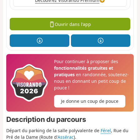
Découvrez Visorando Premium
Ouvrir dans l'app
Pour continuer à proposer des
fonctionnalités gratuites et
pratiques
en randonnée, soutenez-
nous en donnant un petit coup de
pouce !
Je donne un coup de pouce
Description du parcours
Départ du parking de la salle polyvalente de
Férel
, Rue du
Pré de la Dame (Route d'
Assérac
).