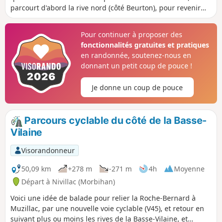
parcourt d'abord la rive nord (côté Beurton), pour revenir
par la rive sud (côté Mitao). Voici un beau parcours qui
permet de découvrir les différents aspects de la vallée, un
Pour continuer à proposer des
peu avant que le fleuve ne finisse sa course dans l'océan.
fonctionnalités gratuites et pratiques
en randonnée, soutenez-nous en
donnant un petit coup de pouce !
Je donne un coup de pouce
Parcours cyclable du côté de la Basse-
Vilaine
Visorandonneur
50,09 km
+278 m
-271 m
4h
Moyenne
Départ à Nivillac (Morbihan)
Voici une idée de balade pour relier la Roche-Bernard à
Muzillac, par une nouvelle voie cyclable (V45), et retour en
suivant plus ou moins les rives de la Basse-Vilaine, et