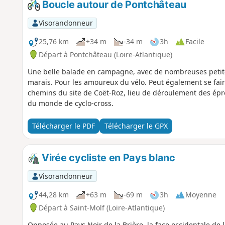
Boucle autour de Pontchâteau
Visorandonneur
25,76 km
+34 m
-34 m
3h
Facile
Départ à Pontchâteau (Loire-Atlantique)
Une belle balade en campagne, avec de nombreuses petites 
marais. Pour les amoureux du vélo. Peut également se fair
chemins du site de Coët-Roz, lieu de déroulement des é
du monde de cyclo-cross.
Télécharger le PDF
Télécharger le GPX
Virée cycliste en Pays blanc
Visorandonneur
44,28 km
+63 m
-69 m
3h
Moyenne
Départ à Saint-Molf (Loire-Atlantique)
Opposée au Pays Noir de la Brière, la face occidentale de 