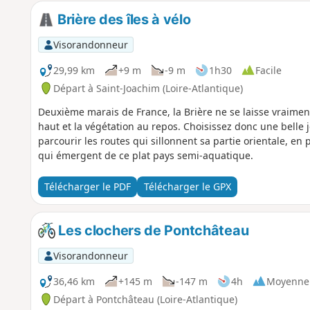
Brière des îles à vélo
Visorandonneur
29,99 km
+9 m
-9 m
1h30
Facile
Départ à Saint-Joachim (Loire-Atlantique)
Deuxième marais de France, la Brière ne se laisse vraiment
haut et la végétation au repos. Choisissez donc une belle
parcourir les routes qui sillonnent sa partie orientale, en 
qui émergent de ce plat pays semi-aquatique.
Télécharger le PDF
Télécharger le GPX
Les clochers de Pontchâteau
Visorandonneur
36,46 km
+145 m
-147 m
4h
Moyenne
Départ à Pontchâteau (Loire-Atlantique)