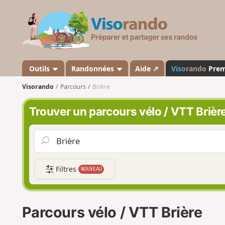
V
i
s
o
r
a
Outils
Randonnées
Aide ↗
Viso
rando
Pre
n
Visorando
Parcours
Brière
d
o
Trouver un parcours vélo / VTT Brièr
Filtres
NOUVEAU
Parcours vélo / VTT Brière