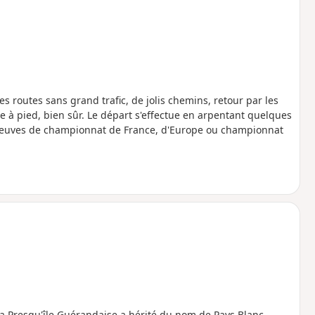
routes sans grand trafic, de jolis chemins, retour par les
e à pied, bien sûr. Le départ s'effectue en arpentant quelques
preuves de championnat de France, d'Europe ou championnat
la Presqu'île Guérandaise a hérité du nom de Pays Blanc.