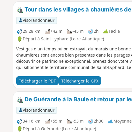
Tour dans les villages à chaumières d
Visorandonneur
29,28 km
+42 m
-45 m
2h
Facile
Départ à Saint-Lyphard (Loire-Atlantique)
Vestiges d'un temps où on extrayait du marais une bonne p
chaumières sont encore bien présentes dans les parages 
découvrir ce patrimoine exceptionnel, prenez donc votre vé
qui sillonnent le territoire communal de Saint-Lyphard. L
Télécharger le PDF
Télécharger le GPX
De Guérande à la Baule et retour par le
Visorandonneur
34,16 km
+55 m
-53 m
2h30
Moyenne
Départ à Guérande (Loire-Atlantique)