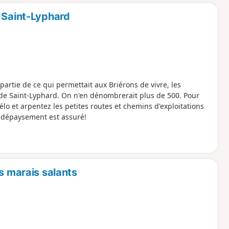
o
a
e Saint-Lyphard
i
m
p
artie de ce qui permettait aux Briérons de vivre, les
de Saint-Lyphard. On n'en dénombrerait plus de 500. Pour
lo et arpentez les petites routes et chemins d'exploitations
e dépaysement est assuré!
s marais salants