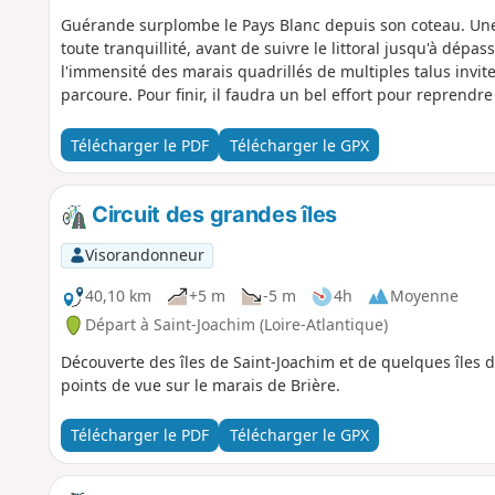
Guérande surplombe le Pays Blanc depuis son coteau. Une 
toute tranquillité, avant de suivre le littoral jusqu'à dépa
l'immensité des marais quadrillés de multiples talus invit
parcoure. Pour finir, il faudra un bel effort pour reprendre
Télécharger le PDF
Télécharger le GPX
Circuit des grandes îles
Visorandonneur
40,10 km
+5 m
-5 m
4h
Moyenne
Départ à Saint-Joachim (Loire-Atlantique)
Découverte des îles de Saint-Joachim et de quelques îles 
points de vue sur le marais de Brière.
Télécharger le PDF
Télécharger le GPX