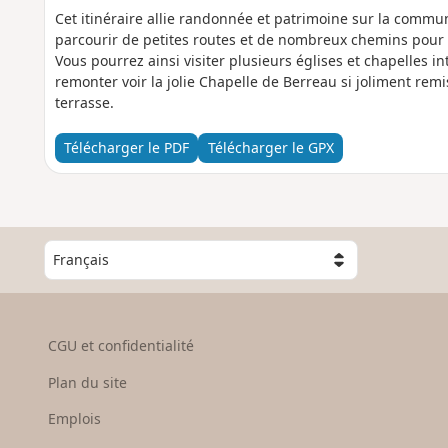
Cet itinéraire allie randonnée et patrimoine sur la commun
parcourir de petites routes et de nombreux chemins pour v
Vous pourrez ainsi visiter plusieurs églises et chapelles in
remonter voir la jolie Chapelle de Berreau si joliment remis
terrasse.
Télécharger le PDF
Télécharger le GPX
C
h
o
i
s
CGU et confidentialité
i
s
Plan du site
s
e
Emplois
z