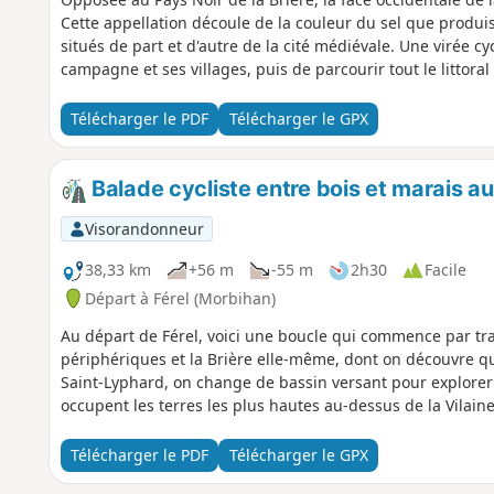
Cette appellation découle de la couleur du sel que produis
situés de part et d'autre de la cité médiévale. Une virée cy
campagne et ses villages, puis de parcourir tout le littor
Télécharger le PDF
Télécharger le GPX
Balade cycliste entre bois et marais au
Visorandonneur
38,33 km
+56 m
-55 m
2h30
Facile
Départ à Férel (Morbihan)
Au départ de Férel, voici une boucle qui commence par tra
périphériques et la Brière elle-même, dont on découvre que
Saint-Lyphard, on change de bassin versant pour explorer 
occupent les terres les plus hautes au-dessus de la Vilaine
Télécharger le PDF
Télécharger le GPX