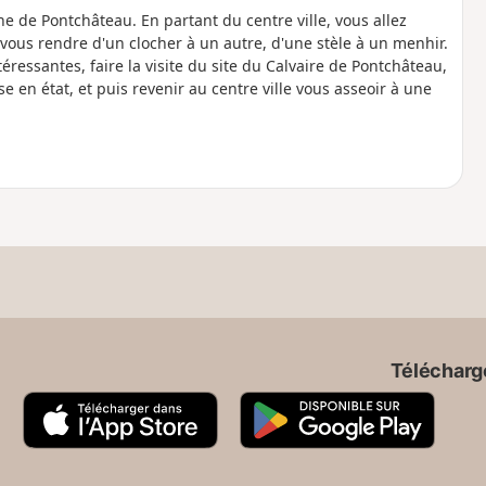
e de Pontchâteau. En partant du centre ville, vous allez
ous rendre d'un clocher à un autre, d'une stèle à un menhir.
téressantes, faire la visite du site du Calvaire de Pontchâteau,
e en état, et puis revenir au centre ville vous asseoir à une
Télécharge
A
G
p
o
p
o
S
g