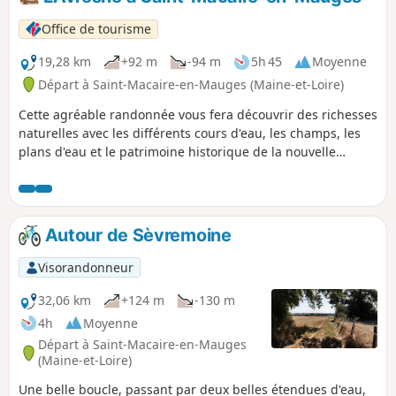
Office de tourisme
19,28 km
+92 m
-94 m
5h 45
Moyenne
Départ à Saint-Macaire-en-Mauges (Maine-et-Loire)
Cette agréable randonnée vous fera découvrir des richesses
naturelles avec les différents cours d'eau, les champs, les
plans d'eau et le patrimoine historique de la nouvelle
commune de Sèvremoine .
Autour de Sèvremoine
Visorandonneur
32,06 km
+124 m
-130 m
4h
Moyenne
Départ à Saint-Macaire-en-Mauges
(Maine-et-Loire)
Une belle boucle, passant par deux belles étendues d'eau,