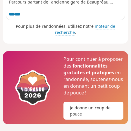
Parcours partant de l'ancienne gare de Beaupréau,
maintenant Place du 8 Mai vers la Chabossière
Pour plus de randonnées, utilisez notre
moteur de
recherche
.
Pour continuer à proposer
des
fonctionnalités
gratuites et pratiques
en
randonnée, soutenez-nous
en donnant un petit coup
de pouce !
Je donne un coup de
pouce