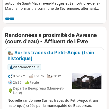
autour de Saint-Macaire-en-Mauges et Saint-André-de-la-
Marche, formant la commune de Sèvremoine, alternant
grande route (très peu), petites routes, chemins de terre
pour tracteurs, et peu de sentiers.
Randonnées à proximité de Avresne
(cours d'eau) - Affluent de l'Èvre
Sur les traces du Petit-Anjou (train
historique)
Visorandonneur
8,52 km
+51 m
-30 m
2h 35
Facile
Départ à Beaupréau (Maine-et-
Loire)
Nouvelle randonnée Sur les traces du Petit-Anjou (train
historique) créée par la municipalité de Beaupréau.