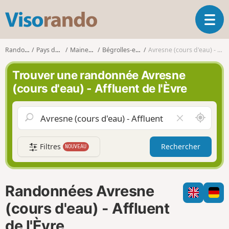
V
O
i
u
s
v
o
Randonnées
Pays de la Loire
Maine-et-Loire
Bégrolles-en-Mauges
Avresne (cours d'eau) - Affluent de l'Èvre
r
r
i
a
Trouver une randonnée Avresne
r
n
(cours d'eau) - Affluent de l'Èvre
l
d
a
o
n
A
V
a
u
i
v
t
d
i
Filtres
Rechercher
NOUVEAU
o
e
g
u
r
a
r
l
t
d
e
i
Randonnées Avresne
e
c
o
m
h
(cours d'eau) - Affluent
n
o
a
de l'Èvre
i
m