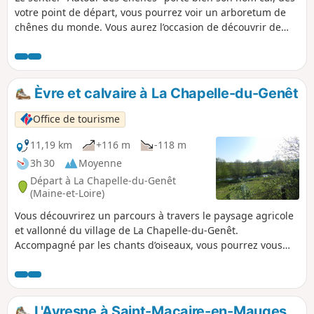
votre point de départ, vous pourrez voir un arboretum de
chênes du monde. Vous aurez l’occasion de découvrir de
très agréables allées arborées avec des passages dans des
bois dans lesquels vous trouverez quelques jeux
pédagogiques. L’ambiance douce et paisible des bois
accompagnée des chants des oiseaux saura vous séduire.
Èvre et calvaire à La Chapelle-du-Genêt
Office de tourisme
11,19 km
+116 m
-118 m
3h 30
Moyenne
Départ à La Chapelle-du-Genêt
(Maine-et-Loire)
Vous découvrirez un parcours à travers le paysage agricole
et vallonné du village de La Chapelle-du-Genêt.
Accompagné par les chants d’oiseaux, vous pourrez vous
imprégner de la tranquillité de cette commune. Les
chemins ouverts et de bocage, ponctués d’arbres têtards,
vous offriront des vues sur cette campagne agricole des
Mauges, traversée par l’Èvre et ses méandres.
L'Avresne à Saint-Macaire-en-Mauges