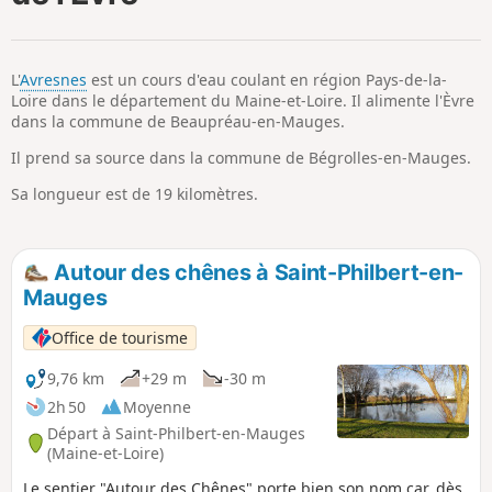
p
L'
Avresnes
est un cours d'eau coulant en région Pays-de-la-
Loire dans le département du Maine-et-Loire. Il alimente l'Èvre
dans la commune de Beaupréau-en-Mauges.
Il prend sa source dans la commune de Bégrolles-en-Mauges.
Sa longueur est de 19 kilomètres.
Autour des chênes à Saint-Philbert-en-
Mauges
Office de tourisme
9,76 km
+29 m
-30 m
2h 50
Moyenne
Départ à Saint-Philbert-en-Mauges
(Maine-et-Loire)
Le sentier "Autour des Chênes" porte bien son nom car, dès