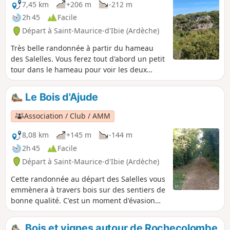
7,45 km
+206 m
-212 m
2h 45
Facile
Départ à Saint-Maurice-d'Ibie (Ardèche)
Très belle randonnée à partir du hameau
des Salelles. Vous ferez tout d'abord un petit
tour dans le hameau pour voir les deux
fours à pains, puis vous continuerez en forêt
et passerez devant un champ de lavande. Le
Le Bois d'Ajude
retour sera moins ombragé.
Association / Club / AMM
8,08 km
+145 m
-144 m
2h 45
Facile
Départ à Saint-Maurice-d'Ibie (Ardèche)
Cette randonnée au départ des Salelles vous
emmènera à travers bois sur des sentiers de
bonne qualité. C'est un moment d'évasion
loin du bruit et une bonne manière de
découvrir les charmes de ce bois. Il y a une
Bois et vignes autour de Rochecolombe