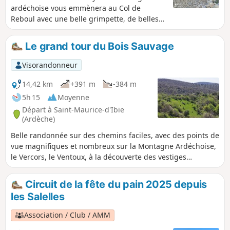
ardéchoise vous emmènera au Col de
Reboul avec une belle grimpette, de belles
parties ombragées, et une descente vers
Reboul. Vous passerez plusieurs gués, vous
Le grand tour du Bois Sauvage
pourrez faire de belles rencontres et
profiterez quelques beaux points de vues.
Visorandonneur
14,42 km
+391 m
-384 m
5h 15
Moyenne
Départ à Saint-Maurice-d'Ibie
(Ardèche)
Belle randonnée sur des chemins faciles, avec des points de
vue magnifiques et nombreux sur la Montagne Ardéchoise,
le Vercors, le Ventoux, à la découverte des vestiges
d'anciennes cultures, et du hameau oublié et abandonné
des Pallières. Un parcours sur des zones habitées et
Circuit de la fête du pain 2025 depuis
cultivées jusqu'au XIXe siècle. En prime, si l'eau y coule, finir
les Salelles
par une baignade dans l'Ibie.
Association / Club / AMM