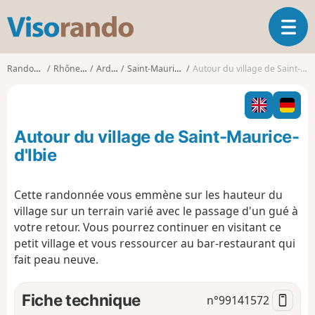
V
O
i
u
s
v
o
Randonnées
Rhône-Alpes
Ardèche
Saint-Maurice-d'Ibie
Autour du village de Saint-Maurice-d'Ibie
r
r
i
a
r
n
l
d
Autour du village de Saint-Maurice-
a
o
n
d'Ibie
a
v
Cette randonnée vous emmène sur les hauteur du
i
village sur un terrain varié avec le passage d'un gué à
g
a
votre retour. Vous pourrez continuer en visitant ce
t
petit village et vous ressourcer au bar-restaurant qui
i
fait peau neuve.
o
n
Fiche technique
n°
99141572