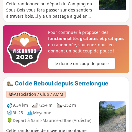
Cette randonnée au départ du Camping du
Sous-Bois vous fera passer sur des sentiers
à travers bois. Il y a un passage à gué en
traversant le village. Le chemin reprend
ensuite de la hauteur. Il est possible de
Pour continuer à proposer des
cueillir du thym sauvage et de la sauge.
fonctionnalités gratuites et pratiques
en randonnée, soutenez-nous en
donnant un petit coup de pouce !
Je donne un coup de pouce
Col de Reboul depuis Serrelongue
Association / Club / AMM
9,34 km
+254 m
-252 m
3h 25
Moyenne
Départ à Saint-Maurice-d'Ibie (Ardèche)
Cette randonnée de moyenne montagne