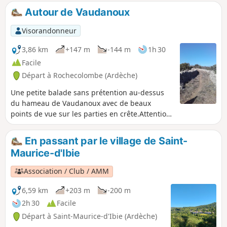
Autour de Vaudanoux
Visorandonneur
3,86 km
+147 m
-144 m
1h 30
Facile
Départ à Rochecolombe (Ardèche)
Une petite balade sans prétention au-dessus
du hameau de Vaudanoux avec de beaux
points de vue sur les parties en crête.Attention
pour ceux qui aiment être bien guidés, ce
circuit n'est pas balisé et certains sentiers sont
En passant par le village de Saint-
peu visibles.Carte et application gps
Maurice-d'Ibie
recommandées.
Association / Club / AMM
6,59 km
+203 m
-200 m
2h 30
Facile
Départ à Saint-Maurice-d'Ibie (Ardèche)