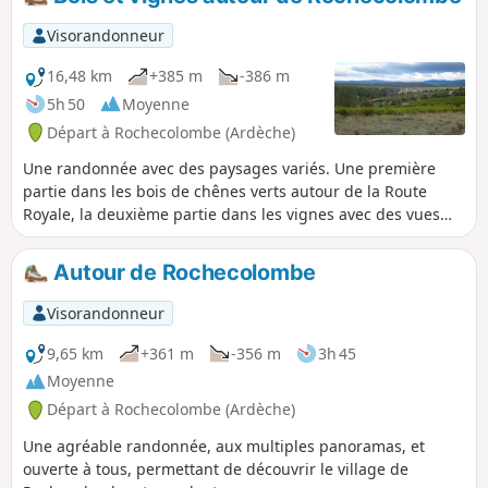
grimpette à la Combe Billiaire, qu'il faut
surplomber.
Visorandonneur
16,48 km
+385 m
-386 m
5h 50
Moyenne
Départ à Rochecolombe (Ardèche)
Une randonnée avec des paysages variés. Une première
partie dans les bois de chênes verts autour de la Route
Royale, la deuxième partie dans les vignes avec des vues
sur les falaises de l'Ardèche et les montagnes du Massif
Central. Au passage, la traversée du vieux village de
Autour de Rochecolombe
Rochecolombe et, moyennant un petit crochet, de Saint-
Maurice-d'Ardèche. 13/11/2023 - Attention, en raison de
Visorandonneur
travaux de sécurisation, la traversée du vieux village est
momentanément interdite au niveau de la chapelle. Voir la
9,65 km
+361 m
-356 m
3h 45
variante à suivre dans la section Informations pratiques
Moyenne
Départ à Rochecolombe (Ardèche)
Une agréable randonnée, aux multiples panoramas, et
ouverte à tous, permettant de découvrir le village de