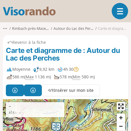
V
O
i
u
s
v
o
•••
Rimbach-près-Masevaux
Autour du Lac des Perches
Carte et diagramme
r
r
i
a
Revenir à la fiche
r
n
Carte et diagramme de : Autour du
l
d
Lac des Perches
a
o
n
a
Moyenne
9,92 km
4h 30
v
586 m
(
Max
1 136 m)
578 m
(
Min
580 m)
i
g
Insérer sur mon site
a
t
i
—
o
Alt: —
n