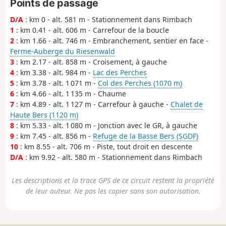
Points de passage
D/A
: km 0 - alt. 581 m - Stationnement dans Rimbach
1
: km 0.41 - alt. 606 m - Carrefour de la boucle
2
: km 1.66 - alt. 746 m - Embranchement, sentier en face -
Ferme-Auberge du Riesenwald
3
: km 2.17 - alt. 858 m - Croisement, à gauche
4
: km 3.38 - alt. 984 m -
Lac des Perches
5
: km 3.78 - alt. 1 071 m -
Col des Perches (1070 m)
6
: km 4.66 - alt. 1 135 m - Chaume
7
: km 4.89 - alt. 1 127 m - Carrefour à gauche -
Chalet de
Haute Bers (1120 m)
8
: km 5.33 - alt. 1 080 m - Jonction avec le GR, à gauche
9
: km 7.45 - alt. 856 m -
Refuge de la Basse Bers (SGDF)
10
: km 8.55 - alt. 706 m - Piste, tout droit en descente
D/A
: km 9.92 - alt. 580 m - Stationnement dans Rimbach
Les descriptions et la trace GPS de ce circuit restent la propriété
de leur auteur. Ne pas les copier sans son autorisation.