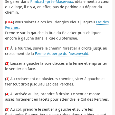
Se garer dans
Rimbach-près-Masevaux
, idéalement au cœur
du village, il n'y a, en effet, pas de parking au départ du
chemin.
(
D/A
) Vous suivrez alors les Triangles Bleus jusqu'au
Lac des
Perches
.
Prendre sur la gauche la Rue du Belacker puis obliquer
encore à gauche dans la Rue du Sternsee.
(
1
) À la fourche, suivre le chemin forestier à droite jusqu'au
croisement de la
Ferme-Auberge du Riesenwald
.
(
2
) Laisser à gauche la voie d'accès à la ferme et emprunter
le sentier en face.
(
3
) Au croisement de plusieurs chemins, virer à gauche et
filer tout droit jusqu'au Lac des Perches.
(
4
) À l'arrivée au lac, prendre à droite. Le sentier monte
assez fortement en lacets pour atteindre le Col des Perches.
(
5
) Au col, prendre le sentier à gauche et suivre les
Rectangles Rouges. Vous passez alors dans un éboulis qui