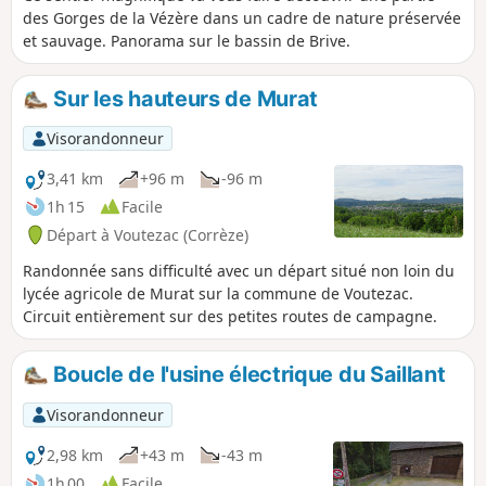
des Gorges de la Vézère dans un cadre de nature préservée
et sauvage. Panorama sur le bassin de Brive.
Sur les hauteurs de Murat
Visorandonneur
3,41 km
+96 m
-96 m
1h 15
Facile
Départ à Voutezac (Corrèze)
Randonnée sans difficulté avec un départ situé non loin du
lycée agricole de Murat sur la commune de Voutezac.
Circuit entièrement sur des petites routes de campagne.
Boucle de l'usine électrique du Saillant
Visorandonneur
2,98 km
+43 m
-43 m
1h 00
Facile