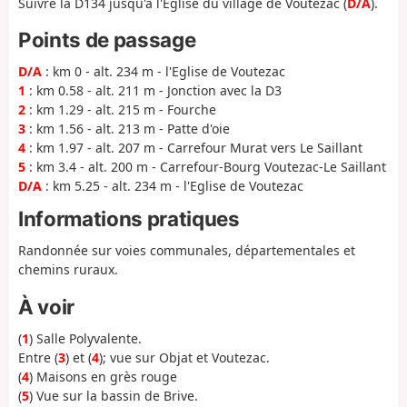
Suivre la D134 jusqu'à l'Eglise du village de Voutezac (
D/A
).
Points de passage
D/A
: km 0 - alt. 234 m - l'Eglise de Voutezac
1
: km 0.58 - alt. 211 m - Jonction avec la D3
2
: km 1.29 - alt. 215 m - Fourche
3
: km 1.56 - alt. 213 m - Patte d'oie
4
: km 1.97 - alt. 207 m - Carrefour Murat vers Le Saillant
5
: km 3.4 - alt. 200 m - Carrefour-Bourg Voutezac-Le Saillant
D/A
: km 5.25 - alt. 234 m - l'Eglise de Voutezac
Informations pratiques
Randonnée sur voies communales, départementales et
chemins ruraux.
À voir
(
1
) Salle Polyvalente.
Entre (
3
) et (
4
); vue sur Objat et Voutezac.
(
4
) Maisons en grès rouge
(
5
) Vue sur la bassin de Brive.