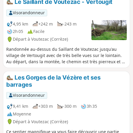
Le Saillant de Voutezac - Vertougit
des chemins qui peuvent être boueux à la
saison des pluies, mais un joli panorama.
Visorandonneur
4,95 km
+242 m
-243 m
2h 05
Facile
Départ à Voutezac (Corrèze)
Randonnée au-dessus du Saillant de Voutezac jusqu'au
village de Vertougit avec de très belle vues sur le lointain.
Au départ, dans la montée, le chemin est très pierreux et en
forte pente. Il faut être bien chaussé. Randonnée
déconseillée en cas de pluie soutenue.
Les Gorges de la Vézère et ses
barrages
Visorandonneur
9,41 km
+303 m
-300 m
3h 35
Moyenne
Départ à Voutezac (Corrèze)
Ce sentier magnifique va vous faire découvrir une partie