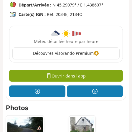
Départ/Arrivée :
N 45.29079° / E 1.438607°
Carte(s) IGN :
Ref. 2034E, 2134O
Météo détaillée heure par heure
Découvrez Visorando Premium
Ouvrir dans l'app
Photos