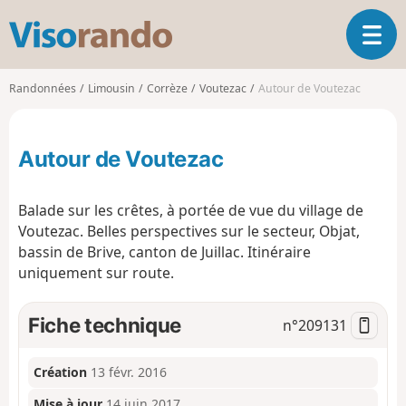
V
O
i
u
s
v
o
Randonnées
Limousin
Corrèze
Voutezac
Autour de Voutezac
r
r
i
a
r
n
Autour de Voutezac
l
d
a
o
n
Balade sur les crêtes, à portée de vue du village de
a
Voutezac. Belles perspectives sur le secteur, Objat,
v
bassin de Brive, canton de Juillac. Itinéraire
i
g
uniquement sur route.
a
t
Fiche technique
n°
209131
i
o
n
Création
13 févr. 2016
Mise à jour
14 juin 2017