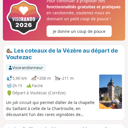
Pour continuer à proposer des
fonctionnalités gratuites et pratiques
en randonnée, soutenez-nous en
donnant un petit coup de pouce !
Je donne un coup de pouce
Les coteaux de la Vézère au départ de
Voutezac
Visorandonneur
5,90 km
+208 m
-211 m
2h 15
Facile
Départ à Voutezac (Corrèze)
Un joli circuit qui permet d’aller de la chapelle
du Saillant à celle de la Chartroulle, en
découvrant l’un des rares vignobles de
Corrèze, celui des coteaux de la Vézère dans
la commune d'Allassac. Quelques raidillons et