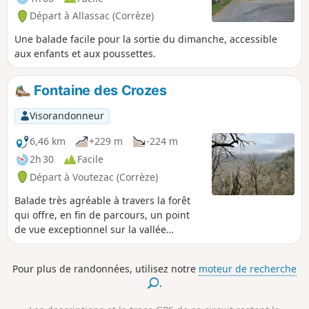
Départ à Allassac (Corrèze)
Une balade facile pour la sortie du dimanche, accessible
aux enfants et aux poussettes.
Fontaine des Crozes
Visorandonneur
6,46 km
+229 m
-224 m
2h 30
Facile
Départ à Voutezac (Corrèze)
Balade très agréable à travers la forêt
qui offre, en fin de parcours, un point
de vue exceptionnel sur la vallée
d'Objat.À faire le week-end de
préférence pour éviter les éventuelles
Pour plus de randonnées, utilisez notre
moteur de recherche
nuisances liées aux activités de la
.
carrière. Remarque d'un utilisateur le
24 août 2025.(!) Après les ruines de Patel