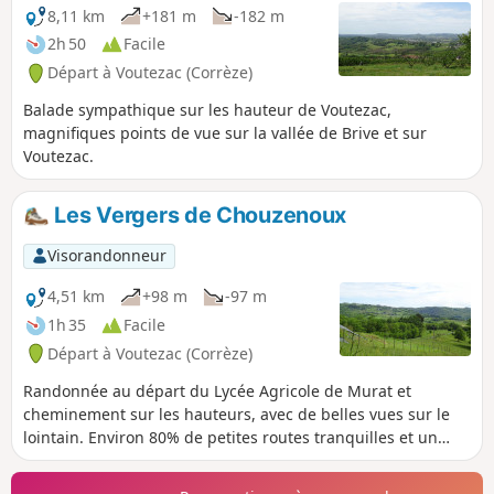
8,11 km
+181 m
-182 m
2h 50
Facile
Départ à Voutezac (Corrèze)
Balade sympathique sur les hauteur de Voutezac,
magnifiques points de vue sur la vallée de Brive et sur
Voutezac.
Les Vergers de Chouzenoux
Visorandonneur
4,51 km
+98 m
-97 m
1h 35
Facile
Départ à Voutezac (Corrèze)
Randonnée au départ du Lycée Agricole de Murat et
cheminement sur les hauteurs, avec de belles vues sur le
lointain. Environ 80% de petites routes tranquilles et un
chemin très praticable passant à côté de l'antenne relais.