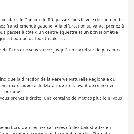
vous dans le Chemin du Rû, passez sous la voie de chemin de
nez franchement à gauche. À la bifurcation suivante, prenez à
vous passez à côté d'un centre équestre et un bon kilomètre
ui est équipé de feux tricolores.
in de Paris que vous suivez jusqu'à un carrefour de plusieurs
indique la direction de la Réserve Naturelle Régionale du
la zone marécageuse du Marais de Stors avant de remonter
t en ruines.
 vous prenez à droite. Une centaine de mètres plus loin, vous
asse au bord d'anciennes carrières où des balustrades en
t à un carrefour à proximité du grand mur de clôture du