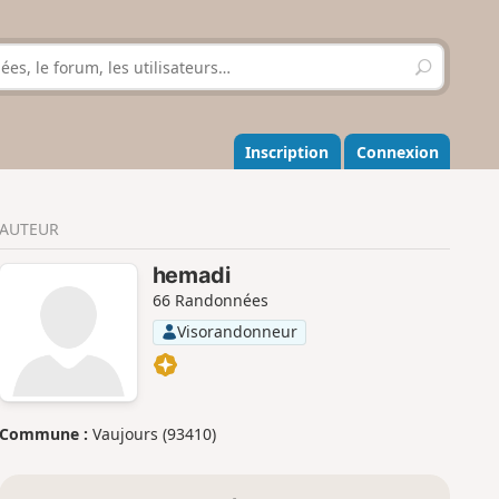
R
e
c
h
e
Inscription
Connexion
r
c
h
AUTEUR
e
r
hemadi
66 Randonnées
Visorandonneur
Commune :
Vaujours (93410)