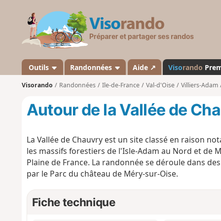
V
i
s
o
r
a
Outils
Randonnées
Aide ↗
Viso
rando
Pre
n
Visorando
Randonnées
Ile-de-France
Val-d'Oise
Villiers-Adam
d
o
Autour de la Vallée de Ch
La Vallée de Chauvry est un site classé en raison no
les massifs forestiers de l'Isle-Adam au Nord et de M
Plaine de France. La randonnée se déroule dans des 
par le Parc du château de Méry-sur-Oise.
Fiche technique