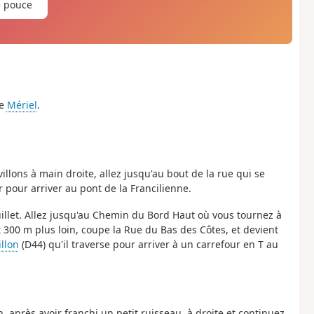
e pouce
de
Mériel
.
illons à main droite, allez jusqu'au bout de la rue qui se
 pour arriver au pont de la Francilienne.
illet. Allez jusqu'au Chemin du Bord Haut où vous tournez à
 300 m plus loin, coupe la Rue du Bas des Côtes, et devient
illon
(D44) qu'il traverse pour arriver à un carrefour en T au
 après avoir franchi un petit ruisseau, à droite et continuez