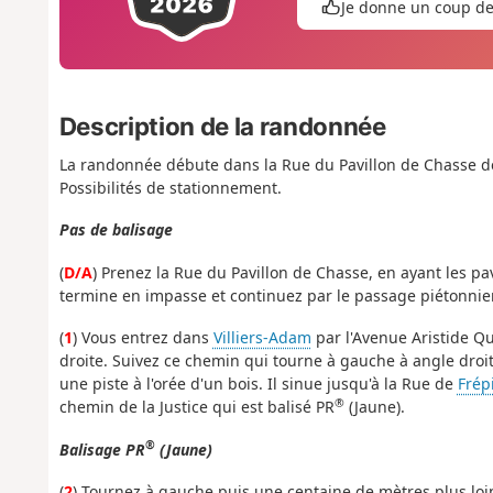
Je donne un coup d
Description de la randonnée
La randonnée débute dans la Rue du Pavillon de Chasse 
Possibilités de stationnement.
Pas de balisage
(
D/A
) Prenez la Rue du Pavillon de Chasse, en ayant les pav
termine en impasse et continuez par le passage piétonnier
(
1
) Vous entrez dans
Villiers-Adam
par l'Avenue Aristide Qu
droite. Suivez ce chemin qui tourne à gauche à angle droit
une piste à l'orée d'un bois. Il sinue jusqu'à la Rue de
Frép
®
chemin de la Justice qui est balisé PR
(Jaune).
®
Balisage PR
(Jaune)
(
2
) Tournez à gauche puis une centaine de mètres plus loin,