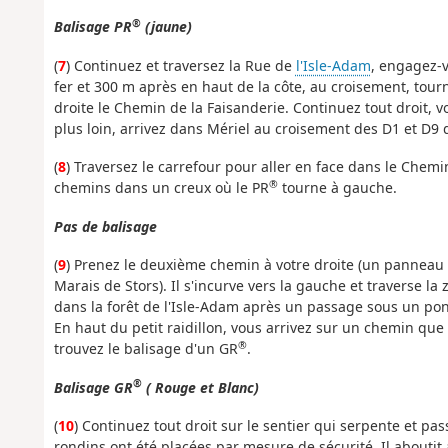
®
Balisage PR
(jaune)
(
7
) Continuez et traversez la Rue de
l'Isle-Adam
, engagez-
fer et 300 m après en haut de la côte, au croisement, tour
droite le Chemin de la Faisanderie. Continuez tout droit, 
plus loin, arrivez dans Mériel au croisement des D1 et D9 q
(
8
) Traversez le carrefour pour aller en face dans le Chem
®
chemins dans un creux où le PR
tourne à gauche.
Pas de balisage
(
9
) Prenez le deuxième chemin à votre droite (un panneau 
Marais de Stors). Il s'incurve vers la gauche et traverse 
dans la forêt de l'Isle-Adam après un passage sous un pon
En haut du petit raidillon, vous arrivez sur un chemin que
®
trouvez le balisage d'un GR
.
®
Balisage GR
( Rouge et Blanc)
(
10
) Continuez tout droit sur le sentier qui serpente et p
rondins ont été placées par mesure de sécurité. Il abouti