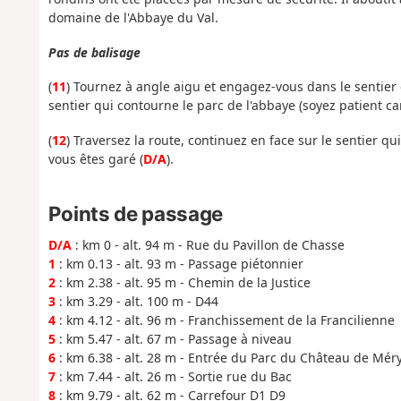
domaine de l'Abbaye du Val.
Pas de balisage
(
11
) Tournez à angle aigu et engagez-vous dans le sentier q
sentier qui contourne le parc de l'abbaye (soyez patient car 
(
12
) Traversez la route, continuez en face sur le sentier q
vous êtes garé (
D/A
).
Points de passage
D/A
: km 0 - alt. 94 m - Rue du Pavillon de Chasse
1
: km 0.13 - alt. 93 m - Passage piétonnier
2
: km 2.38 - alt. 95 m - Chemin de la Justice
3
: km 3.29 - alt. 100 m - D44
4
: km 4.12 - alt. 96 m - Franchissement de la Francilienne
5
: km 5.47 - alt. 67 m - Passage à niveau
6
: km 6.38 - alt. 28 m - Entrée du Parc du Château de Mér
7
: km 7.44 - alt. 26 m - Sortie rue du Bac
8
: km 9.79 - alt. 62 m - Carrefour D1 D9